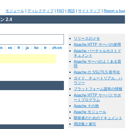
モジュール
|
ディレクティブ
|
FAQ
|
用語
|
サイトマップ
|
Report a bug
 2.4
リリースのメモ
Apache HTTP サーバの使用
en
|
es
|
fr
|
ja
|
ko
|
tr
|
zh-cn
Apache バーチャルホストド
キュメント
Apache サーバのよくある質
問
Apache の SSL/TLS 暗号化
ガイド、チュートリアル、ハ
ウツー
プラットフォーム固有の情報
Apache HTTP サーバとサポ
ートプログラム
Apache その他
Apache モジュール
開発者のためのドキュメント
用語集と索引