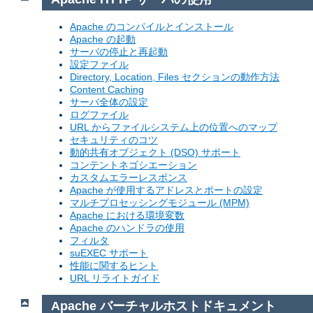
Apache のコンパイルとインストール
Apache の起動
サーバの停止と再起動
設定ファイル
Directory, Location, Files セクションの動作方法
Content Caching
サーバ全体の設定
ログファイル
URL からファイルシステム上の位置へのマップ
セキュリティのコツ
動的共有オブジェクト (DSO) サポート
コンテントネゴシエーション
カスタムエラーレスポンス
Apache が使用するアドレスとポートの設定
マルチプロセッシングモジュール (MPM)
Apache における環境変数
Apache のハンドラの使用
フィルタ
suEXEC サポート
性能に関するヒント
URL リライトガイド
Apache バーチャルホストドキュメント