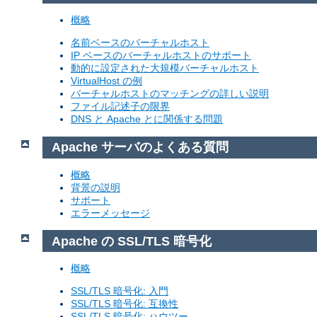
概略
名前ベースのバーチャルホスト
IP ベースのバーチャルホストのサポート
動的に設定された大規模バーチャルホスト
VirtualHost の例
バーチャルホストのマッチングの詳しい説明
ファイル記述子の限界
DNS と Apache とに関係する問題
Apache サーバのよくある質問
概略
背景の説明
サポート
エラーメッセージ
Apache の SSL/TLS 暗号化
概略
SSL/TLS 暗号化: 入門
SSL/TLS 暗号化: 互換性
SSL/TLS 暗号化: ハウツー