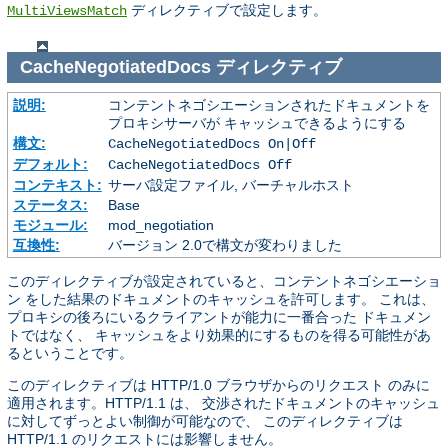
ディレクティブで設定します。
MultiViewsMatch
CacheNegotiatedDocs
ディレクティブ
説明:
コンテントネゴシエーションされたドキュメントを
プロキシサーバが キャッシュできるようにする
構文:
CacheNegotiatedDocs On|Off
デフォルト:
CacheNegotiatedDocs Off
コンテキスト:
サーバ設定ファイル, バーチャルホスト
ステータス:
Base
モジュール:
mod_negotiation
互換性:
バージョン 2.0で構文が変わりました
このディレクティブが設定されていると、コンテントネゴシエーショ
ン をした結果のドキュメントのキャッシュを許可します。 これは、
プロキシの後ろにいるクライアントが能力に一番合った ドキュメン
トではなく、 キャッシュをより効果的にするものを得る可能性があ
るということです。
このディレクティブは HTTP/1.0 ブラウザからのリクエスト のみに
適用されます。HTTP/1.1 は、 交渉されたドキュメントのキャッシュ
に対してずっとよい制御が可能なので、 このディレクティブは
HTTP/1.1 のリクエストには影響しません。