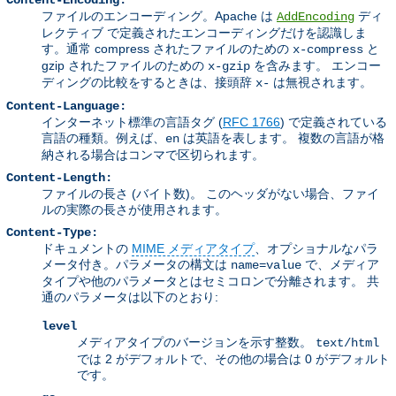
Content-Encoding:
ファイルのエンコーディング。Apache は
ディ
AddEncoding
レクティブ で定義されたエンコーディングだけを認識しま
す。通常 compress されたファイルのための
と
x-compress
gzip されたファイルのための
を含みます。 エンコー
x-gzip
ディングの比較をするときは、接頭辞
は無視されます。
x-
Content-Language:
インターネット標準の言語タグ (
RFC 1766
) で定義されている
言語の種類。例えば、
は英語を表します。 複数の言語が格
en
納される場合はコンマで区切られます。
Content-Length:
ファイルの長さ (バイト数)。 このヘッダがない場合、ファイ
ルの実際の長さが使用されます。
Content-Type:
ドキュメントの
MIME メディアタイプ
、オプショナルなパラ
メータ付き。パラメータの構文は
で、メディア
name=value
タイプや他のパラメータとはセミコロンで分離されます。 共
通のパラメータは以下のとおり:
level
メディアタイプのバージョンを示す整数。
text/html
では 2 がデフォルトで、その他の場合は 0 がデフォルト
です。