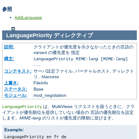
参照
AddLanguage
LanguagePriority
ディレクティブ
説明:
クライアントが優先度を示さなかったときの言語の
variant の優先度を 指定
構文:
LanguagePriority
MIME-lang
[
MIME-lang
]
...
コンテキスト:
サーバ設定ファイル, バーチャルホスト, ディレクト
リ, .htaccess
上書き:
FileInfo
ステータス:
Base
モジュール:
mod_negotiation
は、MultiViews リクエストを扱うときに、クラ
LanguagePriority
イアントが優先順位を提供していない場合の 言語の優先順位を設定
します。
MIME-lang
のリストが優先度の降順に並びます。
Example:
LanguagePriority en fr de