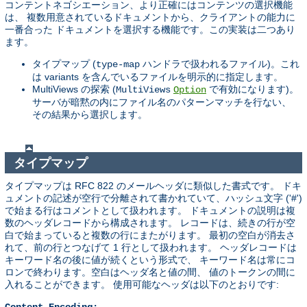
コンテントネゴシエーション、より正確にはコンテンツの選択機能
は、 複数用意されているドキュメントから、クライアントの能力に
一番合った ドキュメントを選択する機能です。この実装は二つあり
ます。
タイプマップ (
ハンドラで扱われるファイル)。これ
type-map
は variants を含んでいるファイルを明示的に指定します。
MultiViews の探索 (
で有効になります)。
MultiViews
Option
サーバが暗黙の内にファイル名のパターンマッチを行ない、
その結果から選択します。
タイプマップ
タイプマップは RFC 822 のメールヘッダに類似した書式です。 ドキ
ュメントの記述が空行で分離されて書かれていて、ハッシュ文字 ('#')
で始まる行はコメントとして扱われます。 ドキュメントの説明は複
数のヘッダレコードから構成されます。 レコードは、続きの行が空
白で始まっていると複数の行にまたがります。 最初の空白が消去さ
れて、前の行とつなげて 1 行として扱われます。 ヘッダレコードは
キーワード名の後に値が続くという形式で、 キーワード名は常にコ
ロンで終わります。空白はヘッダ名と値の間、 値のトークンの間に
入れることができます。 使用可能なヘッダは以下のとおりです: