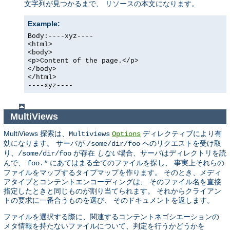
文字列が見つかるまで、 リソースの本文になります。
Example:
Body:----xyz----
<html>
<body>
<p>Content of the page.</p>
</body>
</html>
----xyz----
MultiViews
MultiViews 探索は、
ディレクティブにより有
Multiviews
Options
効になります。 サーバが
へのリクエストを受け取
/some/dir/foo
り、
が存在
しない
場合、サーバはディレクトリを読
/some/dir/foo
んで、
にあてはまる全てのファイルを探し、 事実上それらの
foo.*
ファイルをマップするタイプマップを作ります。 そのとき、メディ
アタイプとコンテントエンコーディングは、 そのファイル名を直接
指定したときと同じものが割り当てられます。 それからクライアン
トの要求に一番合うものを選び、 そのドキュメントを返します。
ファイルを選択する際に、関連するコンテントネゴシエーションの
メタ情報を持たないファイルについて、判定を行うかどうかを