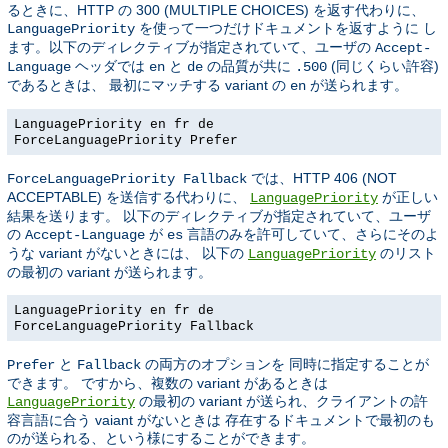
るときに、HTTP の 300 (MULTIPLE CHOICES) を返す代わりに、
を使って一つだけドキュメントを返すように し
LanguagePriority
ます。以下のディレクティブが指定されていて、ユーザの
Accept-
ヘッダでは
と
の品質が共に
(同じくらい許容)
Language
en
de
.500
であるときは、 最初にマッチする variant の
が送られます。
en
LanguagePriority en fr de
ForceLanguagePriority Prefer
では、HTTP 406 (NOT
ForceLanguagePriority Fallback
ACCEPTABLE) を送信する代わりに、
が正しい
LanguagePriority
結果を送ります。 以下のディレクティブが指定されていて、ユーザ
の
が
言語のみを許可していて、さらにそのよ
Accept-Language
es
うな variant がないときには、 以下の
のリスト
LanguagePriority
の最初の variant が送られます。
LanguagePriority en fr de
ForceLanguagePriority Fallback
と
の両方のオプションを 同時に指定することが
Prefer
Fallback
できます。 ですから、複数の variant があるときは
の最初の variant が送られ、クライアントの許
LanguagePriority
容言語に合う vaiant がないときは 存在するドキュメントで最初のも
のが送られる、という様にすることができます。