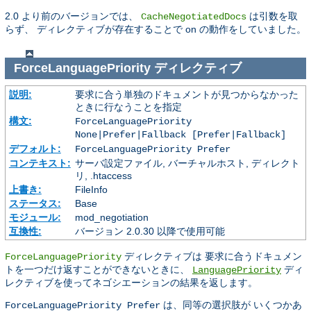
2.0 より前のバージョンでは、
は引数を取
CacheNegotiatedDocs
らず、 ディレクティブが存在することで on の動作をしていました。
ForceLanguagePriority
ディレクティブ
説明:
要求に合う単独のドキュメントが見つからなかった
ときに行なうことを指定
構文:
ForceLanguagePriority
None|Prefer|Fallback [Prefer|Fallback]
デフォルト:
ForceLanguagePriority Prefer
コンテキスト:
サーバ設定ファイル, バーチャルホスト, ディレクト
リ, .htaccess
上書き:
FileInfo
ステータス:
Base
モジュール:
mod_negotiation
互換性:
バージョン 2.0.30 以降で使用可能
ディレクティブは 要求に合うドキュメン
ForceLanguagePriority
トを一つだけ返すことができないときに、
ディ
LanguagePriority
レクティブを使ってネゴシエーションの結果を返します。
は、同等の選択肢が いくつかあ
ForceLanguagePriority Prefer