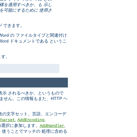
機構を適用すべきか、も 示し
とを可能にするために 使用さ
が できます。
ft Word の ファイルタイプと関連付け
た Word ドキュメントである というこ
ます。
表示 されるべきか、というもので
せん。この情報もまた、HTTP ヘ
複数の文字セット、言語、エンコーデ
,
,
Charset
AddEncoding
の選択に参加します。
,
AddHandler
 使うことでマッチの 処理に含める