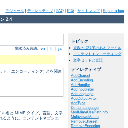
モジュール
|
ディレクティブ
|
FAQ
|
用語
|
サイトマップ
|
Report a bug
 2.4
トピック
複数の拡張子のあるファイル
翻訳済み言語:
en
|
fr
|
ja
コンテントエンコーディング
文字セットと言語
ディレクティブ
ット、エンコーディング) とを関連
AddCharset
AddEncoding
AddHandler
AddInputFilter
AddLanguage
AddOutputFilter
AddType
DefaultLanguage
ModMimeUsePathInfo
名と MIME タイプ、言語、文字
MultiviewsMatch
ばれるように、コンテントネゴシエー
RemoveCharset
RemoveEncoding