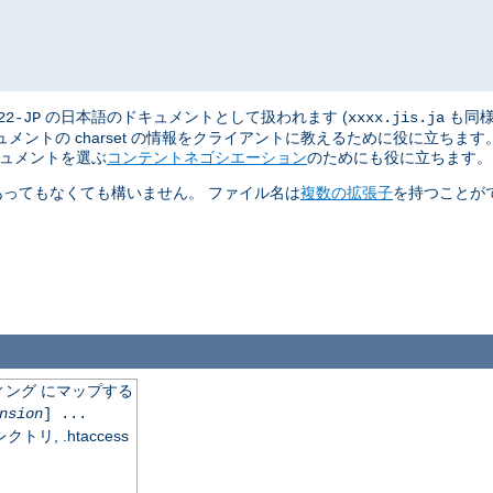
の日本語のドキュメントとして扱われます (
も同様
22-JP
xxxx.jis.ja
ントの charset の情報をクライアントに教えるために役に立ちま
キュメントを選ぶ
コンテントネゴシエーション
のためにも役に立ちます。
あってもなくても構いません。 ファイル名は
複数の拡張子
を持つことが
ング にマップする
nsion
] ...
, .htaccess