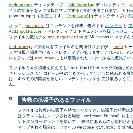
ディレクティブ、
ディレクティブ、
AddCharset
AddEncoding
A
イルの拡張子をメタ情報にマップするために使用されます。 それ
(content-type) を設定します。
ディレクティブは拡張
TypesConfig
さらに、
はコンテンツを作成、処理する
ハンドラ
と
フ
mod_mime
ディレクティブは ドキュメントを扱うモジュ
AddInputFilter
ファイルの拡張子を
が Multiviews のマ
mod_negotiation
はメタ情報をファイル名と関連付けますが、
サー
mod_mime
core
メタ情報と関連付けるディレクティブがあります。これらのディ
レクティブは
により定義された ファイル名の拡張子の
mod_mime
ファイルのメタ情報を変えても
ヘッダの値は変わ
Last-Modified
キャッシュされた コピーがそのときのヘッダとともに使われる可能
は、すべての訪問者が正しいコンテントヘッダを 受け取るように、影響
ん。
複数の拡張子のあるファイル
ファイルは複数の拡張子を持つことができ、拡張子の順番は
はフランス語にマップされる場合、
もまっ
welcome.fr.html
ントエンコーディングを除いて、 右側にあるものが使用され
マップされる場合は、ファイル
は MIM
welcome.gif.html