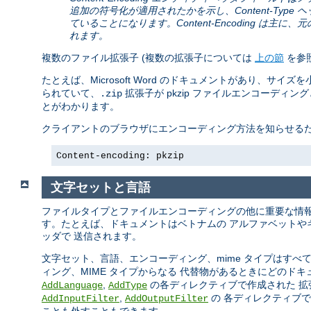
追加の符号化が適用されたかを示し、Content-Ty
ていることになります。Content-Encoding 
れます。
複数のファイル拡張子 (複数の拡張子については
上の節
を参照
たとえば、Microsoft Word のドキュメントがあり、サイズ
られていて、
拡張子が pkzip ファイルエンコーディ
.zip
とがわかります。
クライアントのブラウザにエンコーディング方法を知らせるために
Content-encoding: pkzip
文字セットと言語
ファイルタイプとファイルエンコーディングの他に重要な情報
す。たとえば、ドキュメントはベトナムの アルファベットや
ッダで 送信されます。
文字セット、言語、エンコーディング、mime タイプはすべて
ィング、MIME タイプからなる 代替物があるときにどのド
,
の各ディレクティブで作成された 拡
AddLanguage
AddType
,
の 各ディレクティブ
AddInputFilter
AddOutputFilter
ことも外すこともできます。