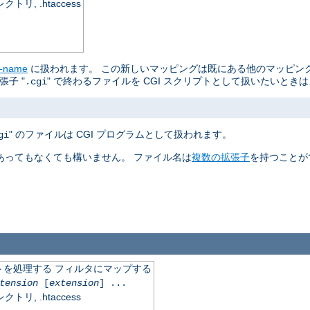
, .htaccess
r-name
に扱われます。 この新しいマッピングは既にある他のマッピン
子 "
" で終わるファイルを CGI スクリプトとして扱いたいとき
.cgi
" のファイルは CGI プログラムとして扱われます。
gi
あってもなくても構いません。 ファイル名は
複数の拡張子
を持つことが
を処理する フィルタにマップする
tension
[
extension
] ...
, .htaccess