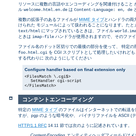
リソースに複数の言語やエンコーディングを関連付けること 
ル
は
welcome.html.en.de
Content-Language: en, de
複数の拡張子のあるファイルが
MIME タイプ
とハンドラの両
けられた モジュールによって扱われることになります。たと
にマップされているときは、ファイル
text/html
world.im
ときは
ハンドラが使用されますので、そのファ
imap-file
ファイル名のドット区切りでの最後の部分を使って、 特定
を CGI スクリプトとして処理したいけれど
foo.html.cgi
する代わりに 次のようにしてください
Configure handler based on final extension only
<FilesMatch \.cgi$>
SetHandler cgi-script
</FilesMatch>
コンテントエンコーディング
特定の
MIME タイプ
のファイルはインターネットでの転送を
すが、
のような暗号化や、 バイナリファイルを ASCII (
pgp
HTTP/1.1 RFC
14.11 節では次のように記述されています。
Content-Encoding エンティティヘッダフィ