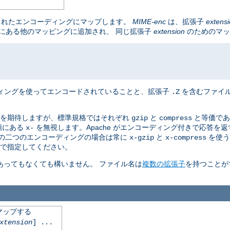
されたエンコーディングにマップします。
MIME-enc
は、拡張子
extens
は既にある他のマッピングに追加され、 同じ拡張子
extension
のためのマッ
ィングを使ってエンコードされていることと、拡張子
を含むファイ
.Z
を期待しますが、標準規格ではそれぞれ
と
と等価であ
gzip
compress
頭にある
を無視します。Apache がエンコーディング付きで応答を
x-
この二つのエンコーディングの場合は常に
と
を使う
x-gzip
x-compress
で指定してください。
あってもなくても構いません。 ファイル名は
複数の拡張子
を持つことが
マップする
xtension
] ...