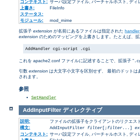
コンテキスト:
サーバ設定ファイル, バーチャルホスト, ディレクトリ
上書き:
FileInfo
ステータス:
モジュール:
mod_mime
拡張子
extension
が名前にあるファイルは指定された
handle
extension
のためのマッピングを上書きします。たとえば、拡張
AddHandler cgi-script .cgi
これを apache2.conf ファイルに記述することで、拡張子 "
.c
引数
extension
は大文字小文字を区別せず、 最初のドットは
されます。
参照
SetHandler
AddInputFilter
ディレクティブ
説明:
ファイルの拡張子をクライアントのリクエスト
構文:
AddInputFilter
filter
[;
filter
...]
ex
コンテキスト:
サーバ設定ファイル, バーチャルホスト, ディレクトリ