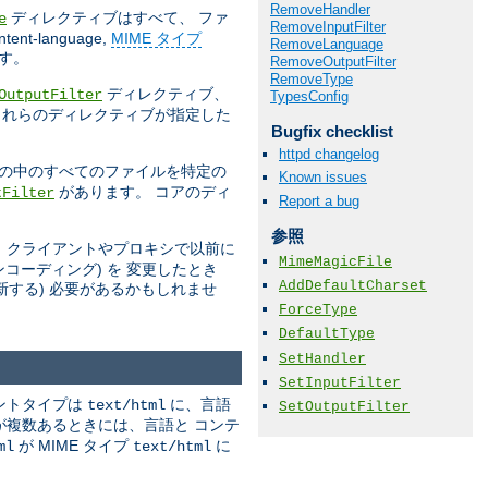
RemoveHandler
ディレクティブはすべて、 ファ
e
RemoveInputFilter
ntent-language,
MIME タイプ
RemoveLanguage
す。
RemoveOutputFilter
RemoveType
ディレクティブ、
OutputFilter
TypesConfig
これらのディレクティブが指定した
Bugfix checklist
httpd changelog
) の中のすべてのファイルを特定の
Known issues
があります。 コアのディ
tFilter
Report a bug
参照
、クライアントやプロキシで以前に
MimeMagicFile
コーディング) を 変更したとき
AddDefaultCharset
新する) 必要があるかもしれませ
ForceType
DefaultType
SetHandler
SetInputFilter
ントタイプは
に、言語
text/html
SetOutputFilter
が複数あるときには、言語と コンテ
が MIME タイプ
に
ml
text/html