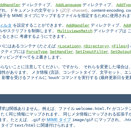
ディレクティブ、
ディレクティブ、
ddHandler
AddLanguage
AddTyp
ぞれ、ドキュメントの文字セット
(
訳注:
charset)
、content-encoding, co
子を MIME タイプにマップするファイルを指定するために使用されま
ィルタ
を設定することができます。
ディレクティブ、
AddHandler
Add
ールやスクリプトを制御します。
ディレクティブは 
MultiviewsMatch
ッチをとるときに 考慮するようにできます。
バにはあるコンテナ (
たとえば
,
,
,
<Location>
<Directory>
<Files>
レクティブには
,
,
,
ForceType
SetHandler
SetInputFilter
SetOutpu
マッピングすべてを上書きします。
らないことに注意してください。ですから、 それらを変更した場合は
性があります。 メタ情報 (言語、コンテントタイプ、文字セット、エン
を受けるファイルに 'touch' コマンドを実行する (最終更新日を更
通常は
関係ありません。例えば、ファイル
がコンテ
welcome.html.fr
たく同じ情報にマップされます。 同じメタ情報にマップされる拡張子
ます。たとえば、
が
MIME タイプ
にマップされ、
.gif
image/gif
.ht
E タイプ
に関連付けられます。
text/html