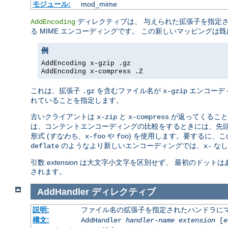
モジュール:
mod_mime
ディレクティブは、 与えられた拡張子を指定
AddEncoding
る MIME エンコーディングです。 この新しいマッピング
例
AddEncoding x-gzip .gz
AddEncoding x-compress .Z
これは、拡張子
を含むファイル名が
エンコーデ
.gz
x-gzip
れていることを指定します。
古いクライアントは
と
が返ってくること
x-zip
x-compress
は、コンテントエンコーディングの比較をするときには、先
形式 (
すなわち
、
や
) を使用します。要するに、
x-foo
foo
のようなより新しいエンコーディングでは、
なし
deflate
x-
引数
extension
は大文字小文字を区別せず、 最初のドットは
されます。
AddHandler
ディレクティブ
説明:
ファイル名の拡張子を指定されたハンドラに
構文:
AddHandler
handler-name
extension
[
e