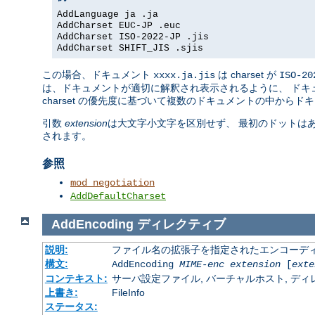
AddLanguage ja .ja
AddCharset EUC-JP .euc
AddCharset ISO-2022-JP .jis
AddCharset SHIFT_JIS .sjis
この場合、ドキュメント
は charset が
xxxx.ja.jis
ISO-20
は、ドキュメントが適切に解釈され表示されるように、 ドキュメ
charset の優先度に基づいて複数のドキュメントの中からド
引数
extension
は大文字小文字を区別せず、 最初のドットは
されます。
参照
mod_negotiation
AddDefaultCharset
AddEncoding
ディレクティブ
説明:
ファイル名の拡張子を指定されたエンコーディ
構文:
AddEncoding
MIME-enc
extension
[
exte
コンテキスト:
サーバ設定ファイル, バーチャルホスト, ディレクトリ
上書き:
FileInfo
ステータス: