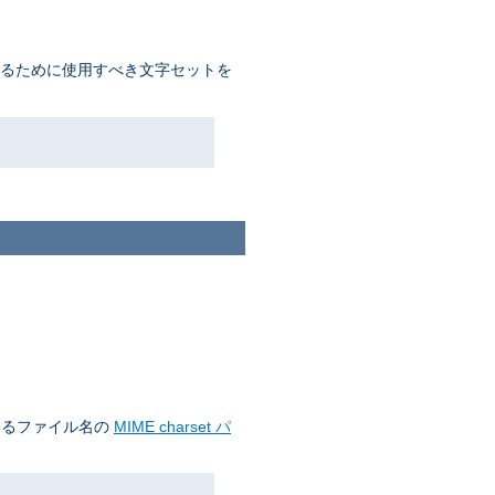
するために使用すべき文字セットを
いるファイル名の
MIME charset パ
。