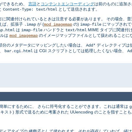
ができるため、
言語
と
コンテントエンコーディング
は前のものに追加さ
と
として送信されます。
Content-Type: text/html
方に関連付けられているときは注意する必要があります。 その場合、普
えば、拡張子
が (
の)
にマップされて
.imap
mod_imagemap
imap-file
は
ハンドラと
MIME タイプに関連
ap.html
imap-file
text/html
イルは
のイメージマップファイルとして扱われることに
mod_imagemap
の部分のメタデータにマッピングしたい場合は、
ディレクティブは使
Add*
も、
は CGI スクリプトとしては処理したくない場合、
bar.cgi.html
Ad
簡単にするために、 さらに符号化することができます。これは通常は
g
テキスト) 形式で送るために考案された UUencoding のことを指すこと
ールドはメディアタイプの 修飾子として使われます。それが存在していれば、値