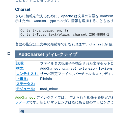
Charset
さらに情報を伝えるために、Apache は文書の言語を
Conten
示すために
ヘッダに情報を追加することもあ
Conten-Type
Content-Language: en, fr
Content-Type: text/plain; charset=ISO-8859-1
言語の指定は二文字の短縮形で行なわれます。
が 
charset
AddCharset
ディレクティブ
説明:
ファイル名の拡張子を指定された文字セット
構文:
AddCharset
charset
extension
[
extens
コンテキスト:
サーバ設定ファイル, バーチャルホスト, ディレクトリ
上書き:
FileInfo
ステータス:
モジュール:
mod_mime
ディレクティブは、 与えられた拡張子を指定された 
AddCharset
ラメータ
です。新しいマッピングは既にある他のマッピング
例