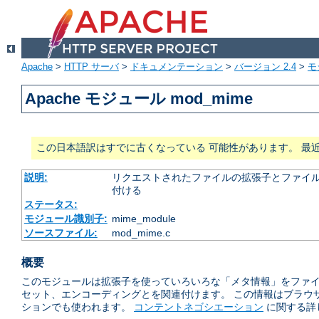
Apache
>
HTTP サーバ
>
ドキュメンテーション
>
バージョン 2.4
>
モ
Apache モジュール mod_mime
この日本語訳はすでに古くなっている 可能性があります。 最
説明:
リクエストされたファイルの拡張子とファイルの
付ける
ステータス:
モジュール識別子:
mime_module
ソースファイル:
mod_mime.c
概要
このモジュールは拡張子を使っていろいろな「メタ情報」をファイル
セット、エンコーディングとを関連付けます。 この情報はブラウ
ションでも使われます。
コンテントネゴシエーション
に関する詳