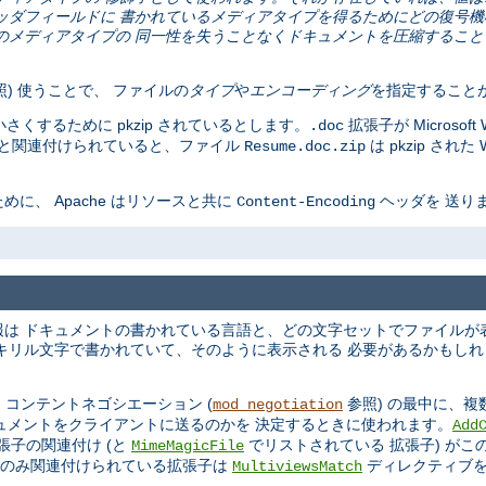
pe ヘッダフィールドに 書かれているメディアタイプを得るためにどの復号
は主に、元のメディアタイプの 同一性を失うことなくドキュメントを圧縮するこ
) 使うことで、 ファイルの
タイプ
や
エンコーディング
を指定すること
を小さくするために pkzip されているとします。
拡張子が Microso
.doc
ングと関連付けられていると、ファイル
は pkzip され
Resume.doc.zip
、 Apache はリソースと共に
ヘッダを 送り
Content-Encoding
は ドキュメントの書かれている言語と、どの文字セットでファイルが
キリル文字で書かれていて、そのように表示される 必要があるかもしれま
 コンテントネゴシエーション (
参照) の最中に、
mod_negotiation
キュメントをクライアントに送るのかを 決定するときに使われます。
Add
張子の関連付け (と
でリストされている 拡張子) がこ
MimeMagicFile
でのみ関連付けられている拡張子は
ディレクティブを
MultiviewsMatch