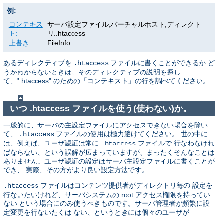
例:
コンテキス
サーバ設定ファイル,バーチャルホスト,ディレクト
ト:
リ,.htaccess
上書き:
FileInfo
あるディレクティブを
ファイルに書くことができるか ど
.htaccess
うかわからないときは、そのディレクティブの説明を探し
て、".htaccess" のための「コンテキスト」の行を調べてください。
いつ .htaccess ファイルを使う(使わない)か。
一般的に、サーバの主設定ファイルにアクセスできない場合を除い
て、
ファイルの使用は極力避けてください。 世の中に
.htaccess
は、例えば、ユーザ認証は常に
ファイルで 行なわなけれ
.htaccess
ばならない、という誤解が広まっていますが、まったくそんなことは
ありません。ユーザ認証の設定はサーバ主設定ファイルに書くことが
でき、 実際、その方がより良い設定方法です。
ファイルはコンテンツ提供者がディレクトリ毎の 設定を
.htaccess
行ないたいけれど、サーバシステムの root アクセス権限を持ってい
ない という場合にのみ使うべきものです。サーバ管理者が頻繁に設
定変更を行ないたくは ない、というときには個々のユーザが