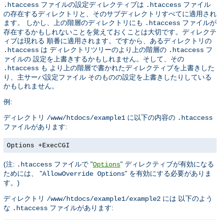
ファイルの設定ディレクティブは
ファイル
.htaccess
.htaccess
の存在するディレクトリと、そのサブディレクトリすべてに適用され
ます。 しかし、上の階層のディレクトリにも
ファイルが
.htaccess
存在するかもしれないことを覚えておくことは大切です。ディレクテ
ィブは現れる 順番に適用されます。ですから、あるディレクトリの
は ディレクトリツリーのより上の階層の
フ
.htaccess
.htaccess
ァイルの 設定を上書きするかもしれません。そして、その
も より上の階層で書かれたディレクティブを上書きした
.htaccess
り、主サーバ設定ファイル そのものの設定を上書きしたりしている
かもしれません。
例:
ディレクトリ
に以下の内容の
/www/htdocs/example1
.htaccess
ファイルがあります:
Options +ExecCGI
(注:
ファイルで "
" ディレクティブが有効になる
.htaccess
Options
ためには、 "
" を有効にする必要がありま
AllowOverride Options
す。)
ディレクトリ
には 以下のよう
/www/htdocs/example1/example2
な
ファイルがあります:
.htaccess