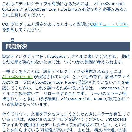
これらのディレクティブが有効になるためには、
AllowOverride
と
が有効である必要があるこ
Options
AllowOverride FileInfo
とに注意してください。
CGI プログラムと設定のよりまとまった説明は
CGI チュートリアル
を参照してください。
問題解決
設定ディレクティブを
ファイルに書いたけれども、 期待
.htaccess
した効果が得られないときには、いくつかの原因が考えられます。
一番よくあることは、設定ディレクティブが考慮されるようには
が設定されていない というものです。該当のファイ
AllowOverride
ルのスコープに
が設定されていないことを確
AllowOverride None
認してください。これを調べるための良い方法は、
ファ
.htaccess
イルにごみを書いて、リロードすることです。 サーバのエラーが生
成されないときは、ほぼ確実に
が設定されて
AllowOverride None
いる状態になっています。
そうではなく、文書をアクセスしようとしたときにエラーが発生して
いる ときは、Apache のエラーログを調べてください。
.htaccess
ファイルで 使用されたディレクティブが許可されていない、という
ことを知らせている 可能性が高いです。または、構文の間違いがあ