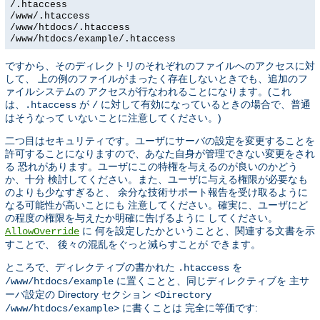
/.htaccess
/www/.htaccess
/www/htdocs/.htaccess
/www/htdocs/example/.htaccess
ですから、そのディレクトリのそれぞれのファイルへのアクセスに対
して、 上の例のファイルがまったく存在しないときでも、追加のフ
ァイルシステムの アクセスが行なわれることになります。(これ
は、
が
に対して有効になっているときの場合で、普通
.htaccess
/
はそうなって いないことに注意してください。)
二つ目はセキュリティです。ユーザにサーバの設定を変更することを
許可することになりますので、あなた自身が管理できない変更をされ
る 恐れがあります。ユーザにこの特権を与えるのが良いのかどう
か、十分 検討してください。また、ユーザに与える権限が必要なも
のよりも少なすぎると、 余分な技術サポート報告を受け取るように
なる可能性が高いことにも 注意してください。確実に、ユーザにど
の程度の権限を与えたか明確に告げるように してください。
に 何を設定したかということと、関連する文書を示
AllowOverride
すことで、 後々の混乱をぐっと減らすことが できます。
ところで、ディレクティブの書かれた
を
.htaccess
に置くことと、同じディレクティブを 主サ
/www/htdocs/example
ーバ設定の Directory セクション
<Directory
に書くことは 完全に等価です:
/www/htdocs/example>