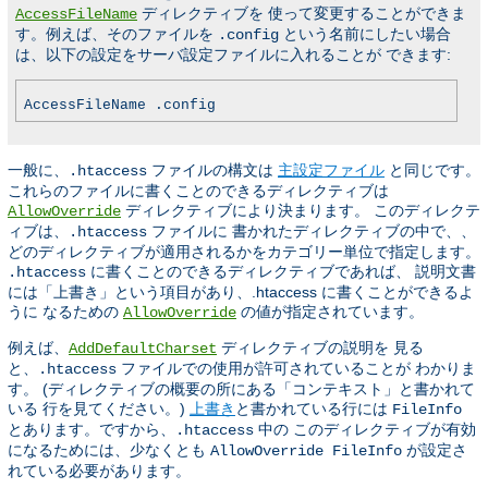
ディレクティブを 使って変更することができま
AccessFileName
す。例えば、そのファイルを
という名前にしたい場合
.config
は、以下の設定をサーバ設定ファイルに入れることが できます:
AccessFileName .config
一般に、
ファイルの構文は
主設定ファイル
と同じです。
.htaccess
これらのファイルに書くことのできるディレクティブは
ディレクティブにより決まります。 このディレクテ
AllowOverride
ィブは、
ファイルに 書かれたディレクティブの中で、、
.htaccess
どのディレクティブが適用されるかをカテゴリー単位で指定します。
に書くことのできるディレクティブであれば、 説明文書
.htaccess
には「上書き」という項目があり、.htaccess に書くことができるよ
うに なるための
の値が指定されています。
AllowOverride
例えば、
ディレクティブの説明を 見る
AddDefaultCharset
と、
ファイルでの使用が許可されていることが わかりま
.htaccess
す。 (ディレクティブの概要の所にある「コンテキスト」と書かれて
いる 行を見てください。)
上書き
と書かれている行には
FileInfo
とあります。ですから、
中の このディレクティブが有効
.htaccess
になるためには、少なくとも
が設定さ
AllowOverride FileInfo
れている必要があります。