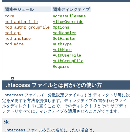
関連モジュール
関連ディレクティブ
core
AccessFileName
mod_authn_file
AllowOverride
mod_authz_groupfile
Options
mod_cgi
AddHandler
mod_include
SetHandler
mod_mime
AuthType
AuthName
AuthUserFile
AuthGroupFile
Require
.htaccess ファイルとは何か/その使い方
ファイル (「分散設定ファイル」) は ディレクトリ毎に設
.htaccess
定を変更する方法を提供します。ディレクティブの 書かれたファイ
ルをディレクトリに置くことで、そのディレクトリとその サブディ
レクトリすべてにディレクティブを適用させることができます。
注:
ファイルを別の名前にしたい場合は、
.htaccess