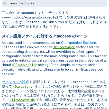
Options Includes
二つめの
により、ディレクトリ
.htaccess
では CGI の実行は 許可されま
/www/htdocs/example1/example2
せん。これは、
のみが 効力を持ち、それがすべ
Options Includes
ての以前の設定を上書きするからです。
メイン設定ファイルに対する .htaccess のマージ
As discussed in the documentation on
Configuration Sections
,
files can override the
sections for the
.htaccess
<Directory>
corresponding directory, but will be overriden by other types of
configuration sections from the main configuration files. This fact can
be used to enforce certain configurations, even in the presence of a
liberal
setting. For example, to prevent script
AllowOverride
execution while allowing anything else to be set in
you
.htaccess
can use:
セクションの設定
に記載されているように、
ファイルを
.htaccess
使って
セクションの設定をディレクトリ毎に上書きで
<Directory>
きますが、 メイン設定ファイル中にある、他の種類の設定セクショ
ンによって さらに上書きされることもあります。 この特徴を使っ
て、
で自由度の高い設定があったとしても、ある特
AllowOverride
定の設定が確実に 反映されるようにできます。例えば、CGI スクリ
プトの実行は 不許可に、かつ、
でその他の項目は 設定で
.htaccess