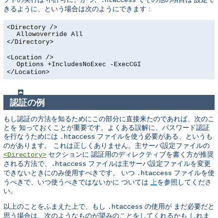
きるように、という場合は次のようにできます :
<Directory />
Allowoverride All
</Directory>
<Location />
Options +IncludesNoExec -ExecCGI
</Location>
認証の例
もし認証の方法を知るためにこの部分に直接来たのであれば、次のこ
とを 知っておくことが重要です。よくある誤解に、パスワード認証
を行なうためには
ファイルを使う必要がある、というも
.htaccess
のがあります。 これは正しくありません。主サーバ設定ファイルの
セクションに 認証用のディレクティブを書く方が推奨
<Directory>
される方法で、
ファイルは主サーバ設定ファイルを変更
.htaccess
できないときにのみ使用すべきです。 いつ
ファイルを使
.htaccess
うべきで、いつ使うべきではないかに ついては
上
を参照してくださ
い。
以上のことをふまえた上で、もし
の使用が まだ必要だと
.htaccess
思う場合は、次のようなものが望みのことをしてくれるかも しれま