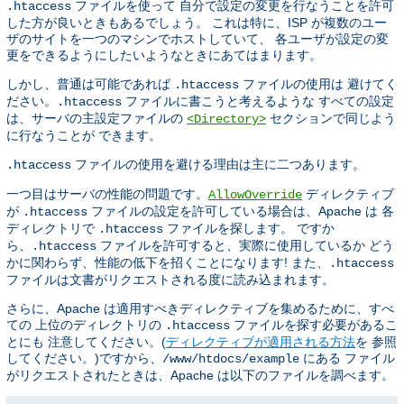
ファイルを使って 自分で設定の変更を行なうことを許可
.htaccess
した方が良いときもあるでしょう。 これは特に、ISP が複数のユー
ザのサイトを一つのマシンでホストしていて、 各ユーザが設定の変
更をできるようにしたいようなときにあてはまります。
しかし、普通は可能であれば
ファイルの使用は 避けてく
.htaccess
ださい。
ファイルに書こうと考えるような すべての設定
.htaccess
は、サーバの主設定ファイルの
セクションで同じよう
<Directory>
に行なうことが できます。
ファイルの使用を避ける理由は主に二つあります。
.htaccess
一つ目はサーバの性能の問題です。
ディレクティブ
AllowOverride
が
ファイルの設定を許可している場合は、Apache は 各
.htaccess
ディレクトリで
ファイルを探します。 ですか
.htaccess
ら、
ファイルを許可すると、実際に使用しているか どう
.htaccess
かに関わらず、性能の低下を招くことになります! また、
.htaccess
ファイルは文書がリクエストされる度に読み込まれます。
さらに、Apache は適用すべきディレクティブを集めるために、すべ
ての 上位のディレクトリの
ファイルを探す必要があるこ
.htaccess
とにも 注意してください。(
ディレクティブが適用される方法
を 参照
してください。)ですから、
にある ファイル
/www/htdocs/example
がリクエストされたときは、Apache は以下のファイルを調べます。