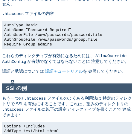
せん。
ファイルの内容:
.htaccess
AuthType Basic
AuthName "Password Required"
AuthUserFile /www/passwords/password.file
AuthGroupFile /www/passwords/group.file
Require Group admins
これらのディレクティブが有効になるためには、
AllowOverride
が有効でなくてはならないことに 注意してください。
AuthConfig
認証と承認については
認証チュートリアル
を 参照してください。
SSI の例
もう一つの
ファイルのよくある利用法は 特定のディレク
.htaccess
トリで SSI を有効にすることです。これは、望みのディレクトリの
ファイルに以下の設定ディレクティブを書くことで 達成
.htaccess
できます:
Options +Includes
AddType text/html shtml