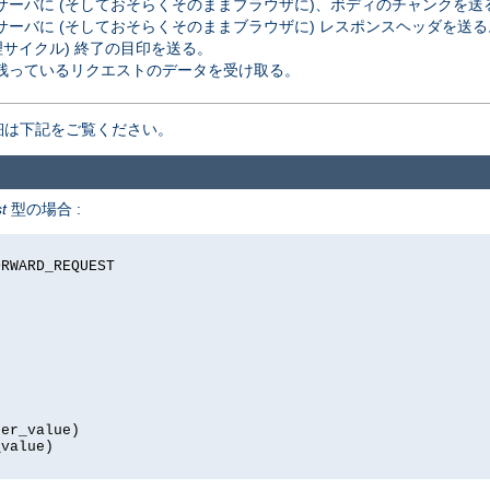
ーバに (そしておそらくそのままブラウザに)、ボディのチャンクを送
ーバに (そしておそらくそのままブラウザに) レスポンスヘッダを送る
理サイクル) 終了の目印を送る。
残っているリクエストのデータを受け取る。
細は下記をご覧ください。
t
型の場合 :
RWARD_REQUEST

er_value)

value)
