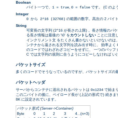
Boolean
バイト一つで、
,
です。 (C の
1 = true
0 = false
Integer
の範囲の数字。高次の 2 バイ
0 から 2^16 (32768)
String
可変長の文字列 (2^16 が長さの上限) 。長さ情報のパケ
る長さ情報は最後の '\0' を
カウントしない
ことに注意
インクリメント文 をたくさん書かないといけないのは、 J
ンテナから返される文字列を読み出す時に、 効率よく 
のコードではわざわざコピーをせずに、 一つのバッファ
C では文字列の規則に合うようにコピーしなければ い
パケットサイズ
多くのコードでそうなっているのですが、パケットサイズの
パケットヘッダ
サーバからコンテナに送出されるパケットは
で始まり
0x1234
この二バイトの後に、ペイロード長が (上記の形式で) 続きま
8K に設定されています。
パケット形式 (Server->Container)
Byte
0
1
2
3
4...(n+3)