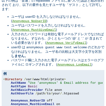
以下の例は「普通」の htpasswd ファイルに基づいた認証と組み合わ
されて おり、以下の要件を見たすユーザを「ゲスト」として許可し
ます:
ユーザは userID を入力しなければなりません。
(
)
Anonymous_NoUserID
ユーザはパスワードを入力しなければなりません。
(
)
Anonymous_MustGiveEmail
入力されたパスワードは有効な電子メールアドレスでなければ
なりません。
すなわち
、少くとも一つの '@' と '.' が 含まれて
いる必要があります。 (
)
Anonymous_VerifyEmail
userID は
のどれかで
anonymous guest www test welcome
なければなりません。 ユーザ名の比較は大文字小文字を区別
しません。
パスワード欄に入力された電子メールアドレスはエラーログフ
ァイルに ロギングされます。 (
)
Anonymous_LogEmail
例
<
Directory
/
var
/
www
/
html
/
private
>
AuthName
"Use 'anonymous' & Email address for gues
AuthType
Basic
AuthBasicProvider
 file anon

AuthUserFile
/
path
/
to
/
your
/.
htpasswd

Anonymous_NoUserID
 off

Anonymous_MustGiveEmail
 on
