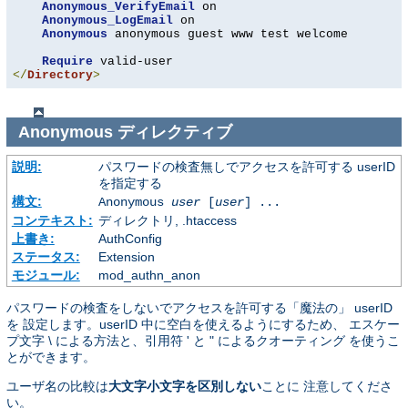
Anonymous_VerifyEmail
 on

Anonymous_LogEmail
 on

Anonymous
 anonymous guest www test welcome

Require
</
Directory
>
Anonymous
ディレクティブ
説明:
パスワードの検査無しでアクセスを許可する userID
を指定する
構文:
Anonymous
user
[
user
] ...
コンテキスト:
ディレクトリ, .htaccess
上書き:
AuthConfig
ステータス:
Extension
モジュール:
mod_authn_anon
パスワードの検査をしないでアクセスを許可する「魔法の」 userID
を 設定します。userID 中に空白を使えるようにするため、 エスケー
プ文字 \ による方法と、引用符 ' と " によるクオーティング を使うこ
とができます。
ユーザ名の比較は
大文字小文字を区別しない
ことに 注意してくださ
い。