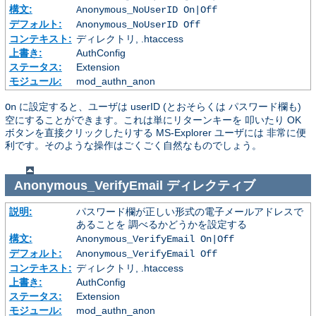
構文:
Anonymous_NoUserID On|Off
デフォルト:
Anonymous_NoUserID Off
コンテキスト:
ディレクトリ, .htaccess
上書き:
AuthConfig
ステータス:
Extension
モジュール:
mod_authn_anon
に設定すると、ユーザは userID (とおそらくは パスワード欄も)
On
空にすることができます。これは単にリターンキーを 叩いたり OK
ボタンを直接クリックしたりする MS-Explorer ユーザには 非常に便
利です。そのような操作はごくごく自然なものでしょう。
Anonymous_VerifyEmail
ディレクティブ
説明:
パスワード欄が正しい形式の電子メールアドレスで
あることを 調べるかどうかを設定する
構文:
Anonymous_VerifyEmail On|Off
デフォルト:
Anonymous_VerifyEmail Off
コンテキスト:
ディレクトリ, .htaccess
上書き:
AuthConfig
ステータス:
Extension
モジュール:
mod_authn_anon