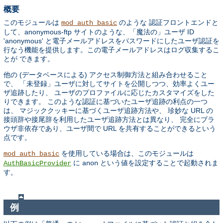
概要
このモジュールは
のような 認証フロントエンドと
mod_auth_basic
して、anonymous-ftp サイトのような、「魔法の」ユーザ ID
'anonymous' と電子メールアドレスをパスワードにしたユーザ認証を
行なう機能を提供します。この電子メールアドレスはログ収集するこ
とが できます。
他の (データベースによる) アクセス制御方法と組み合わせること
で、 「未登録」ユーザに対してサイトを公開しつつ、効率よくユー
ザ追跡したり、 ユーザのプロファイルに応じたカスタマイズをした
りできます。 このような認証に基づいたユーザ追跡の利点の一つ
は、 マジッククッキーに基づくユーザ追跡方法や、 珍妙な URL の
接頭辞や接尾辞を利用したユーザ追跡方法とは異なり、 完全にブラ
ウザ非依存であり、ユーザ間で URL を共有することができるという
点です。
を使用している場合は、このモジュールは
mod_auth_basic
に
という値を設定することで起動されま
AuthBasicProvider
anon
す。
例