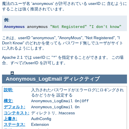
魔法のユーザ名 '
' が許可されている userID に 含むように
anonymous
することは強く推奨されています。
例:
Anonymous
 anonymous 
"Not Registered"
"I don't know"
これは、userID "anonymous", "AnonyMous", "Not Registered", "I
Don't Know" のどれかを使っても パスワード無しでユーザがサイト
に入れるようにします。
Apache 2.1 では userID に "
" を指定することができます。 この場
*
合、
すべての
userID を許可します。
Anonymous_LogEmail
ディレクティブ
説明:
入力されたパスワードがエラーログにロギングされ
るかどうかを 設定する
構文:
Anonymous_LogEmail On|Off
デフォルト:
Anonymous_LogEmail On
コンテキスト:
ディレクトリ, .htaccess
上書き:
AuthConfig
ステータス:
Extension