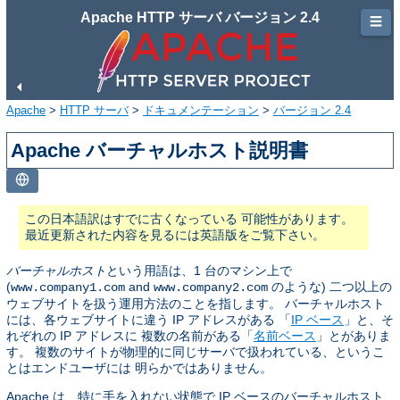
Apache HTTP サーバ バージョン 2.4
☰
Apache
>
HTTP サーバ
>
ドキュメンテーション
>
バージョン 2.4
Apache バーチャルホスト説明書
この日本語訳はすでに古くなっている 可能性があります。
最近更新された内容を見るには英語版をご覧下さい。
バーチャルホスト
という用語は、1 台のマシン上で
(
and
のような) 二つ以上の
www.company1.com
www.company2.com
ウェブサイトを扱う運用方法のことを指します。 バーチャルホスト
には、各ウェブサイトに違う IP アドレスがある 「
IP ベース
」と、そ
れぞれの IP アドレスに 複数の名前がある「
名前ベース
」とがありま
す。 複数のサイトが物理的に同じサーバで扱われている、というこ
とはエンドユーザには 明らかではありません。
Apache は、特に手を入れない状態で IP ベースのバーチャルホスト