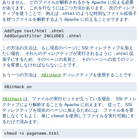
ありません。 どのファイルが解析されるかを Apache に伝える必要
があります。 これを行なうには二つ方法があります。 次のディレク
ティブを使うことで、例えば
のような特別なファイル拡張子
.shtml
を持つファイルを解析するよう Apache に伝えることができます:
AddType text/html .shtml
AddOutputFilter INCLUDES .shtml
この方法の欠点は、もし現在のページに SSI ディレクティブを加え
たい場合、 それらのディレクティブが実行されるように
拡
.shtml
張子にするため、そのページの名前と、 そのページへの全てのリン
クを変更しなければならないことです。
もう一つの方法は、
ディレクティブを使用することです:
XBitHack
XBitHack on
は、ファイルの実行ビットが立っている場合、 SSI ディレ
XBitHack
クティブにより解析することを Apache に伝えます。 従って、SSI
ディレクティブを現在のページに加えるためには、 ファイル名を変
更しなくてもよく、単に
を使用してファイルを実行可能にす
chmod
るだけで済みます。
chmod +x pagename.html