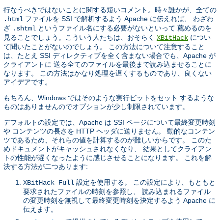
行なうべきではないことに関する短いコメント。時々誰かが、全ての
ファイルを SSI で解析するよう Apache に伝えれば、 わざわ
.html
ざ
というファイル名にする必要がないといって 薦めるのを
.shtml
見ることでしょう。こういう人たちは、おそらく
につい
XBitHack
て聞いたことがないのでしょう。 この方法について注意すること
は、たとえ SSI ディレクティブを全く含まない場合でも、Apache が
クライアントに 送る全てのファイルを最後まで読み込ませることに
なります。 この方法はかなり処理を遅くするものであり、良くない
アイデアです。
もちろん、Windows ではそのような実行ビットをセット するような
ものはありませんのでオプションが少し制限されています。
デフォルトの設定では、Apache は SSI ページについて最終変更時刻
や コンテンツの長さを HTTP ヘッダに送りません。 動的なコンテン
ツであるため、それらの値を計算するのが難しいからです。 このた
めドキュメントがキャッシュされなくなり、 結果としてクライアン
トの性能が遅くなったように感じさせることになります。 これを解
決する方法が二つあります:
設定を使用する。 この設定により、もともと
XBitHack Full
要求されたファイルの時刻を参照し、 読み込まれるファイル
の変更時刻を無視して最終変更時刻を決定するよう Apache に
伝えます。