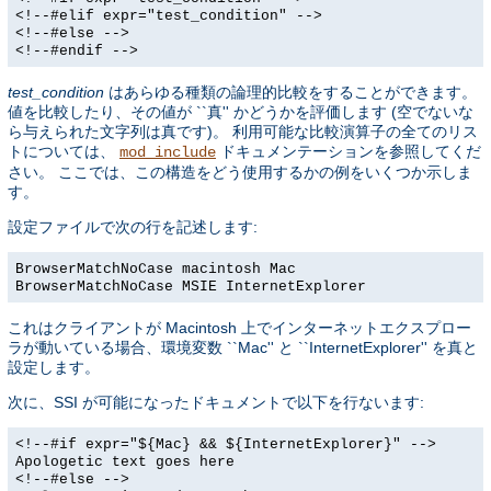
<!--#elif expr="test_condition" -->
<!--#else -->
<!--#endif -->
test_condition
はあらゆる種類の論理的比較をすることができます。
値を比較したり、その値が ``真'' かどうかを評価します (空でないな
ら与えられた文字列は真です)。 利用可能な比較演算子の全てのリス
トについては、
ドキュメンテーションを参照してくだ
mod_include
さい。 ここでは、この構造をどう使用するかの例をいくつか示しま
す。
設定ファイルで次の行を記述します:
BrowserMatchNoCase macintosh Mac
BrowserMatchNoCase MSIE InternetExplorer
これはクライアントが Macintosh 上でインターネットエクスプロー
ラが動いている場合、環境変数 ``Mac'' と ``InternetExplorer'' を真と
設定します。
次に、SSI が可能になったドキュメントで以下を行ないます:
<!--#if expr="${Mac} && ${InternetExplorer}" -->
Apologetic text goes here
<!--#else -->