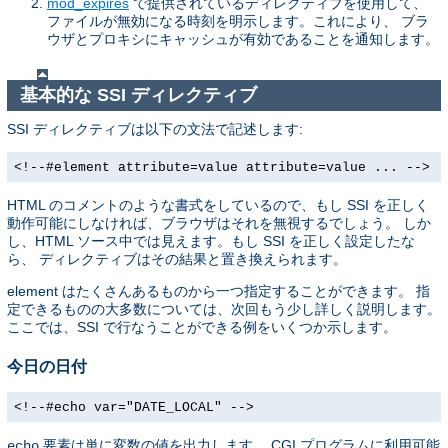
mod_expires
で提供されているディレクティブを使用して、
ファイルが無効になる時刻を明示します。これにより、 ブラ
ウザとプロキシにキャッシュが有効であることを通知します。
基本的な SSI ディレクティブ
SSI ディレクティブは以下の文法で記述します:
<!--#element attribute=value attribute=value ... -->
HTML のコメントのような書式をしているので、もし SSI を正しく
動作可能にしなければ、ブラウザはそれを無視するでしょう。 しか
し、HTML ソース中では見えます。もし SSI を正しく設定したな
ら、 ディレクティブはその結果と置き換えられます。
element はたくさんあるものから一つ指定することができます。 指
定できるものの大多数については、次回もう少し詳しく説明します。
ここでは、SSI で行なうことができる例をいくつか示します。
今日の日付
<!--#echo var="DATE_LOCAL" -->
要素は単に変数の値を出力します。 CGI プログラムに利用可能
echo