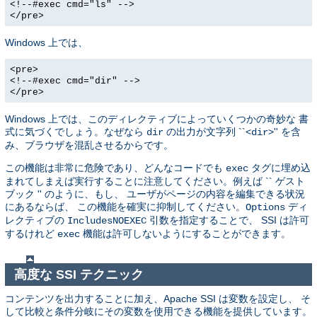
<!--#exec cmd="ls" -->
</pre>
Windows 上では、
<pre>
<!--#exec cmd="dir" -->
</pre>
Windows 上では、このディレクティブによっていくつかの奇妙な 書
式に気づくでしょう。なぜなら
の出力が文字列 ``<
>'' を含
dir
dir
み、ブラウザを混乱させるからです。
この機能は非常に危険であり、どんなコードでも
タグに埋め込
exec
まれてしまえば実行することに注意してください。例えば `` ゲスト
ブック '' のように、もし、 ユーザがページの内容を編集できる状況
にあるならば、 この機能を確実に抑制してください。
ディ
Options
レクティブの
引数を指定することで、 SSI は許可
IncludesNOEXEC
するけれど
機能は許可しないようにすることができます。
exec
高度な SSI テクニック
コンテンツを出力することに加え、Apache SSI は変数を設定し、 そ
して比較と条件分岐にその変数を使用できる機能を提供しています。