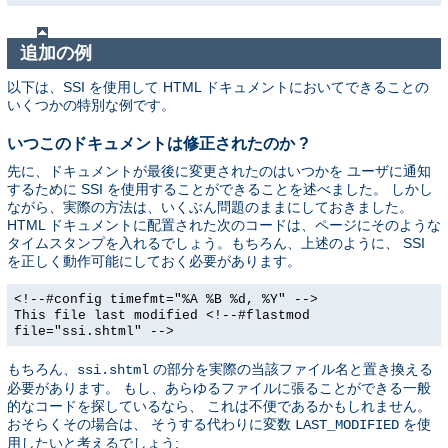
追加の例
以下は、SSI を使用して HTML ドキュメントにおいてできることの
いくつかの特別な例です。
いつこのドキュメントは修正されたのか ?
先に、ドキュメントが最後に変更されたのはいつかを ユーザに通知
するために SSI を使用することができることを述べました。 しかし
ながら、実際の方法は、いくぶん問題のままにしておきました。
HTML ドキュメントに配置された次のコードは、ページにそのような
タイムスタンプを入れるでしょう。もちろん、上述のように、 SSI
を正しく動作可能にしておく必要があります。
<!--#config timefmt="%A %B %d, %Y" -->
This file last modified <!--#flastmod
file="ssi.shtml" -->
もちろん、
の部分を実際の当該ファイル名と置き換える
ssi.shtml
必要があります。 もし、あらゆるファイルに張ることができる一般
的なコードを探しているなら、 これは不便であるかもしれません。
おそらくその場合は、 そうする代わりに変数
を使
LAST_MODIFIED
用したいと考えるでしょう: