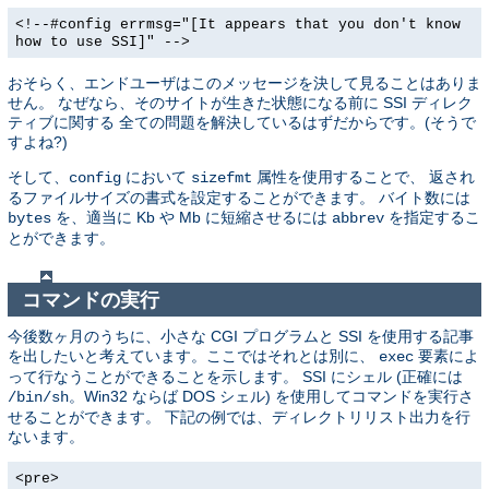
<!--#config errmsg="[It appears that you don't know
how to use SSI]" -->
おそらく、エンドユーザはこのメッセージを決して見ることはありま
せん。 なぜなら、そのサイトが生きた状態になる前に SSI ディレク
ティブに関する 全ての問題を解決しているはずだからです。(そうで
すよね?)
そして、
において
属性を使用することで、 返され
config
sizefmt
るファイルサイズの書式を設定することができます。 バイト数には
を、適当に Kb や Mb に短縮させるには
を指定するこ
bytes
abbrev
とができます。
コマンドの実行
今後数ヶ月のうちに、小さな CGI プログラムと SSI を使用する記事
を出したいと考えています。ここではそれとは別に、
要素によ
exec
って行なうことができることを示します。 SSI にシェル (正確には
。Win32 ならば DOS シェル) を使用してコマンドを実行さ
/bin/sh
せることができます。 下記の例では、ディレクトリリスト出力を行
ないます。
<pre>