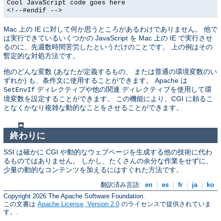
Cool JavaScript code goes here
<!--#endif -->
Mac 上の IE に対して何か思うところがあるわけでありません。 他で
は実行できているいくつかの JavaScript を Mac 上の IE で実行させ
るのに、先週数時間苦労したというだけのことです。 上の例はその
暫定的な対処方法です。
他のどんな変数 (あなたが定義するもの、 または普通の環境変数のい
ずれか) も、条件文に使用することができます。 Apache は
ディレクティブや他の関連 ディレクティブを使用して環
SetEnvIf
境変数を設定することができます。 この機能により、CGI に頼るこ
となくかなり複雑な動的なことをさせることができます。
終わりに
SSI は確かに CGI や動的なウェブページを生成する他の技術に代わ
るものではありません。 しかし、たくさんの余分な作業をせずに、
少量の動的なコンテンツを加えるにはすぐれた方法です。
翻訳済み言語:
en
|
es
|
fr
|
ja
|
ko
Copyright 2026 The Apache Software Foundation.
この文書は
Apache License, Version 2.0
のライセンスで提供されていま
す。.