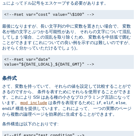
ュによってドル記号をエスケープする必要があります。
<!--#set var="cost" value="\$100" -->
最後になりますが、長い文字列の中に変数を置きたい場合で、 変数
名が他の文字とぶつかる可能性があり、 それらの文字について混乱
してしまう場合、この混乱を取り除くため、 変数名を中括弧で囲む
ことができます (これについての良い例を示すのは難しいのですが、
おそらく分かっていただけるでしょう)。
<!--#set var="date"
value="${DATE_LOCAL}_${DATE_GMT}" -->
条件式
さて、変数を持っていて、 それらの値を設定して比較することがで
きるのですから、 条件を表すためにそれらを使用することができま
す。これにより SSI はある種の小さなプログラミング言語になって
います。
は条件を表現するために
,
,
,
mod_include
if
elif
else
構造を提供しています。これによって、 一つの実際のページ
endif
から複数の論理ページを効果的に生成することができます。
条件構造は以下のとおりです:
<!--#if expr="test_condition" -->