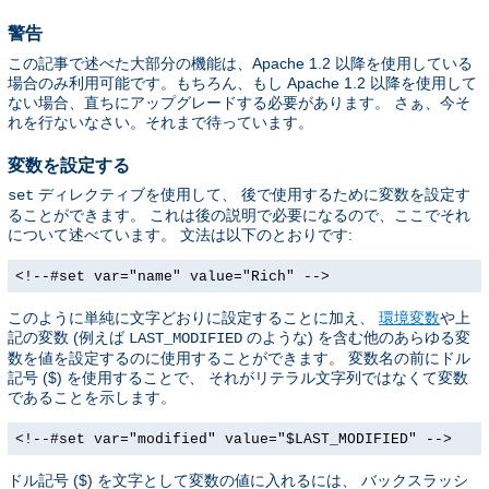
警告
この記事で述べた大部分の機能は、Apache 1.2 以降を使用している
場合のみ利用可能です。もちろん、もし Apache 1.2 以降を使用して
ない場合、直ちにアップグレードする必要があります。 さぁ、今そ
れを行ないなさい。それまで待っています。
変数を設定する
ディレクティブを使用して、 後で使用するために変数を設定す
set
ることができます。 これは後の説明で必要になるので、ここでそれ
について述べています。 文法は以下のとおりです:
<!--#set var="name" value="Rich" -->
このように単純に文字どおりに設定することに加え、
環境変数
や上
記の変数 (例えば
のような) を含む他のあらゆる変
LAST_MODIFIED
数を値を設定するのに使用することができます。 変数名の前にドル
記号 ($) を使用することで、 それがリテラル文字列ではなくて変数
であることを示します。
<!--#set var="modified" value="$LAST_MODIFIED" -->
ドル記号 ($) を文字として変数の値に入れるには、 バックスラッシ