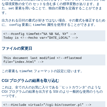
な環境変数の全ての セットを含む多くの標準変数があります。ま
た、
要素を用いることで、独自の変数を定義することができま
set
す。
出力される日付の書式が好きではない場合、その書式を修正するため
に、
要素に
属性を使用することができます。
config
timefmt
<!--#config timefmt="%A %B %d, %Y" -->
Today is <!--#echo var="DATE_LOCAL" -->
ファイルの変更日
This document last modified <!--#flastmod
file="index.html" -->
この要素も
フォーマットの設定に従います。
timefmt
CGI プログラムの結果を取り込む
これは、全ての人のお気に入りである ``ヒットカウンタ'' のような
CGI プログラムの結果を出力する SSI のより一般的な使用のうちの
一つです。
<!--#include virtual="/cgi-bin/counter.pl" -->