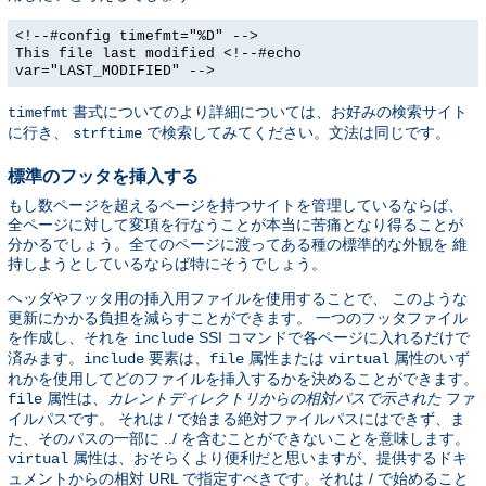
<!--#config timefmt="%D" -->
This file last modified <!--#echo
var="LAST_MODIFIED" -->
書式についてのより詳細については、お好みの検索サイト
timefmt
に行き、
で検索してみてください。文法は同じです。
strftime
標準のフッタを挿入する
もし数ページを超えるページを持つサイトを管理しているならば、
全ページに対して変項を行なうことが本当に苦痛となり得ることが
分かるでしょう。全てのページに渡ってある種の標準的な外観を 維
持しようとしているならば特にそうでしょう。
ヘッダやフッタ用の挿入用ファイルを使用することで、 このような
更新にかかる負担を減らすことができます。 一つのフッタファイル
を作成し、それを
SSI コマンドで各ページに入れるだけで
include
済みます。
要素は、
属性または
属性のいず
include
file
virtual
れかを使用してどのファイルを挿入するかを決めることができます。
属性は、
カレントディレクトリからの相対パスで示された
ファ
file
イルパスです。 それは / で始まる絶対ファイルパスにはできず、ま
た、そのパスの一部に ../ を含むことができないことを意味します。
属性は、おそらくより便利だと思いますが、提供するドキ
virtual
ュメントからの相対 URL で指定すべきです。それは / で始めること