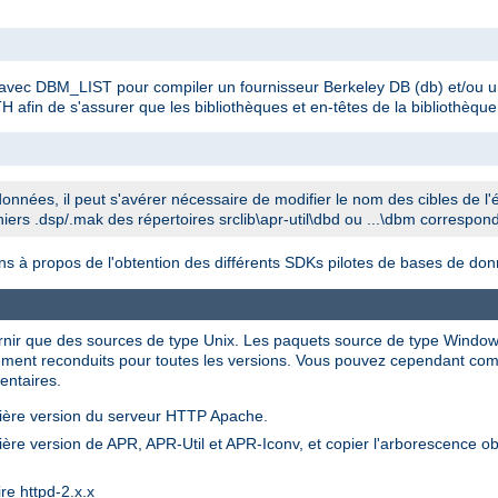
 avec DBM_LIST pour compiler un fournisseur Berkeley DB (db) et/ou u
fin de s'assurer que les bibliothèques et en-têtes de la bibliothèque c
onnées, il peut s'avérer nécessaire de modifier le nom des cibles de l'
ichiers .dsp/.mak des répertoires srclib\apr-util\dbd ou ...\dbm correspon
ons à propos de l'obtention des différents SDKs pilotes de bases de do
urnir que des sources de type Unix. Les paquets source de type Windo
rcément reconduits pour toutes les versions. Vous pouvez cependant co
entaires.
rnière version du serveur HTTP Apache.
ière version de APR, APR-Util et APR-Iconv, et copier l'arborescence ob
re httpd-2.x.x