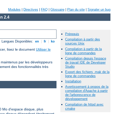
Modules
|
Directives
|
FAQ
|
Glossaire
|
Plan du site
|
Signaler un bug
n 2.4
Prérequis
Compilation à partir des
Langues Disponibles:
en
|
fr
|
ko
sources Unix
Compilation à partir de la
cer, lisez le document
Utiliser le
ligne de commandes
Compilation depuis l'espace
io maintenus par les développeurs
de travail IDE de Developer
Studio
ement des fonctionnalités très
Export des fichiers .mak de la
ligne de commandes
Installation
Avertissement à propos de la
compilation d'Apache à partir
de l'arborescence de
développement
Compilation de httpd avec
cmake
0 Mo d'espace disque, plus
pace disque dépendent étroitement