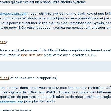
rez-vous qu'awk.exe est bien dans votre chemin système.
//www.cygwin.com/
), que l'utilitaire awk de nomme
et que le f
gawk.exe
de commandes Windows ne reconnaît pas les liens symboliques, et par 
, vous pouvez supprimer le lien
de l'installation de Cygwin, et
awk.exe
w de gawk 3.0.x étaient bogués ; veuillez par conséquent effectuer une
)
ate
rtoire
et nommé
. Elle doit être compilée directement à cet
srclib
zlib
ect du module
a été vérifié avec la version 1.2.3.
mod_deflate
et
avec le support ssl)
d_ssl
ab.exe
nt. Le pays dans lequel vous résidez peut imposer des restrictions à l'
s des logiciels de chiffrement. AVANT d'utiliser tout logiciel de chiffremen
importation, de possession, ou d'utilisation, et de réexportation des logic
.wassenaar.org/
pour plus de détails.
'installation de perl.