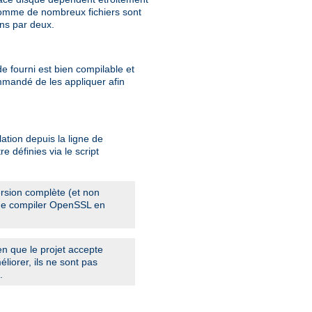
 Comme de nombreux fichiers sont
ins par deux.
e fourni est bien compilable et
ommandé de les appliquer afin
ation depuis la ligne de
e définies via le script
rsion complète (et non
, de compiler OpenSSL en
en que le projet accepte
liorer, ils ne sont pas
.