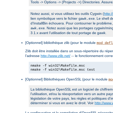
Tools -> Options -> (Projects ->) Directories. Assu
Notez aussi, si vous utilisez les outils Cygwin (
http:
lien symbolique vers le fichier
. Le shell 
gawk.exe
d'InstallBin échouera. Pour contourner le problème
. Notez aussi que les portages cygwin/ming
awk.exe
3.1.x avant l'utilisation de tout portage de gawk.
[Optionnel] bibliothèque zlib (pour le module
mod_defl
Zlib doit être installée dans un sous-répertoire du répe
l'adresse
http://www.zlib.net/
-- le fonctionnement corr
nmake -f win32\Makefile.msc
nmake -f win32\Makefile.msc test
[Optionnel] Bibliothèques OpenSSL (pour le module
mo
La bibliothèque OpenSSL est un logiciel de chiffreme
l'utilisation, et/ou la réexportation vers un autre pay
législation de votre pays, les règles et politiques d'
déterminer si vous en avez le droit. Voir
http://www
La configuration et la compilation d'OpenSSL nécessite l