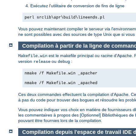
Exécutez l'utilitaire de conversion de fins de ligne
perl srclib\apr\build\lineends.pl
Vous pouvez maintenant compiler le serveur via l'environnem
ne sont possibles avec des sources de type Unix que si vous
Compilation à partir de la ligne de comma
est le makefile principal ou racine d'Apache
Makefile.win
version
ou
:
release
debug
nmake /f Makefile.win _apacher
nmake /f Makefile.win _apached
Ces deux commandes effectuent la compilation d'Apache. Cepen
à pas du code pour trouver des bogues et résoudre les prob
Vous pouvez indiquer vos choix en matière de fournisseurs d
les commentaires à propos des [Optionnel] Bibliothèques de 
pouvant être fournies lors de la compilation.
Compilation depuis l'espace de travail IDE