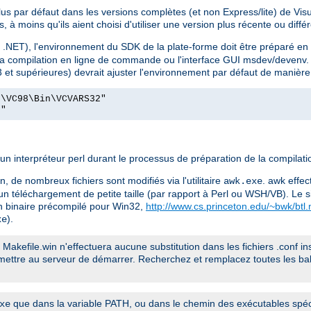
s par défaut dans les versions complètes (et non Express/lite) de Visu
, à moins qu'ils aient choisi d'utiliser une version plus récente ou diff
 .NET), l'environnement du SDK de la plate-forme doit être préparé en ut
 la compilation en ligne de commande ou l'interface GUI msdev/devenv. L
 et supérieures) devrait ajuster l'environnement par défaut de manière
o\VC98\Bin\VCVARS32"
t"
interpréteur perl durant le processus de préparation de la compilati
, de nombreux fichiers sont modifiés via l'utilitaire
. awk effec
awk.exe
ite un téléchargement de petite taille (par rapport à Perl ou WSH/VB). Le 
 binaire précompilé pour Win32,
http://www.cs.princeton.edu/~bwk/btl
).
xe
er Makefile.win n'effectuera aucune substitution dans les fichiers .conf i
permettre au serveur de démarrer. Recherchez et remplacez toutes les 
que dans la variable PATH, ou dans le chemin des exécutables spéci
xe