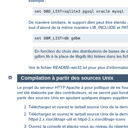
exemple :
set DBD_LIST=sqlite3 pgsql oracle mysql
De manière similaire, le support dbm peut être étendu
tout d'abord de la même manière LIB, INCLUDE et PATH a
set DBM_LIST=db gdbm
En fonction du choix des distributions de bases de d
gdbm.lib à la place de libgdb.lib) listées dans les f
Voir le fichier README-win32.txt pour plus d'informati
Compilation à partir des sources Unix
Le projet du serveur HTTP Apache à pour politique de ne fo
ont été élaborés par des contributeurs, et ne seront pas fo
partir des sources Unix en ajoutant quelques étapes supplém
Téléchargez et ouvrez le tarball source Unix de la de
Téléchargez et ouvrez le tarball source Unix de la dern
httpd-2.x.x\srclib\apr-util et httpd-2.x.x\srclib\apr-iconv
Ouvrez la console et placez-vous au niveau du répertoi