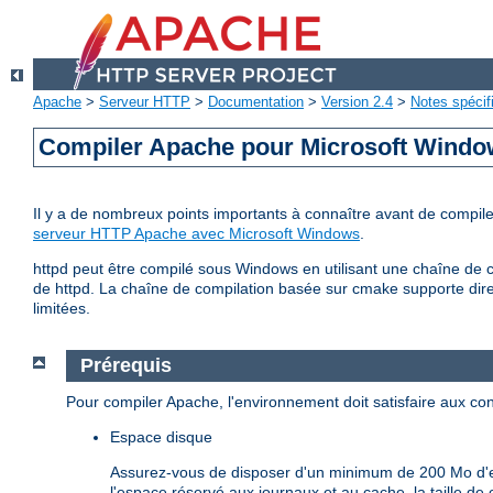
Apache
>
Serveur HTTP
>
Documentation
>
Version 2.4
>
Notes spécif
Compiler Apache pour Microsoft Wind
Il y a de nombreux points importants à connaître avant de comp
serveur HTTP Apache avec Microsoft Windows
.
httpd peut être compilé sous Windows en utilisant une chaîne de c
de httpd. La chaîne de compilation basée sur cmake supporte dire
limitées.
Prérequis
Pour compiler Apache, l'environnement doit satisfaire aux con
Espace disque
Assurez-vous de disposer d'un minimum de 200 Mo d'es
l'espace réservé aux journaux et au cache, la taille 