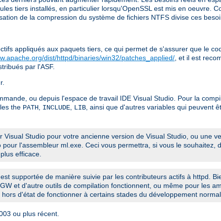
dules tiers installés, en particulier lorsqu'OpenSSL est mis en oeuvre.
ilisation de la compression du système de fichiers NTFS divise ces beso
ctifs appliqués aux paquets tiers, ce qui permet de s'assurer que le cod
ww.apache.org/dist/httpd/binaries/win32/patches_applied/
, et il est rec
stribués par l'ASF.
r.
ommande, ou depuis l'espace de travail IDE Visual Studio. Pour la compil
les the
,
,
, ainsi que d'autres variables qui peuvent êtr
PATH
INCLUDE
LIB
Visual Studio pour votre ancienne version de Visual Studio, ou une ve
io pour l'assembleur ml.exe. Ceci vous permettra, si vous le souhaitez
plus efficace.
 est supportée de manière suivie par les contributeurs actifs à httpd. Bi
GW et d'autre outils de compilation fonctionnent, ou même pour les amé
hors d'état de fonctionner à certains stades du développement normal
003 ou plus récent.