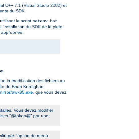
al C++ 7.1 (Visual Studio 2002) et
érente du SDK.
ilisant le script
setenv.bat
'installation du SDK de la plate-
 appropriée.
on.
tue la modification des fichiers au
site de Brian Kernighan
.mirror/awk95.exe
, que vous devez
nstallés. Vous devez modifier
balises "@token@" par une
fié par l'option de menu