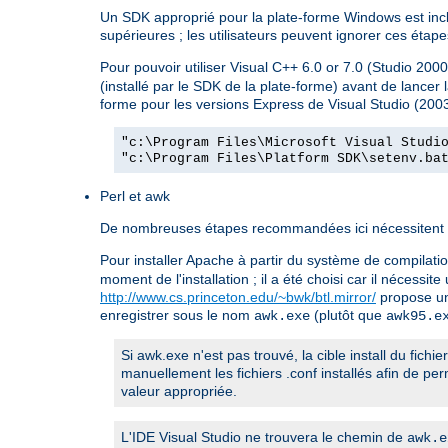
Un SDK approprié pour la plate-forme Windows est inclu
supérieures ; les utilisateurs peuvent ignorer ces étapes
Pour pouvoir utiliser Visual C++ 6.0 or 7.0 (Studio 2000
(installé par le SDK de la plate-forme) avant de lancer
forme pour les versions Express de Visual Studio (2003
"c:\Program Files\Microsoft Visual Studi
"c:\Program Files\Platform SDK\setenv.ba
Perl et awk
De nombreuses étapes recommandées ici nécessitent un 
Pour installer Apache à partir du système de compilation
moment de l'installation ; il a été choisi car il nécess
http://www.cs.princeton.edu/~bwk/btl.mirror/
propose un
enregistrer sous le nom
(plutôt que
awk.exe
awk95.e
Si awk.exe n'est pas trouvé, la cible install du fichi
manuellement les fichiers .conf installés afin de 
valeur appropriée.
L'IDE Visual Studio ne trouvera le chemin de
awk.e