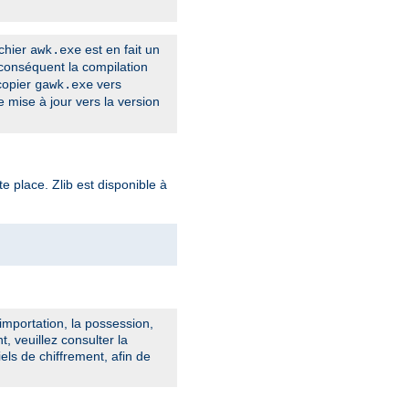
ichier
est en fait un
awk.exe
conséquent la compilation
 copier
vers
gawk.exe
 mise à jour vers la version
te place. Zlib est disponible à
importation, la possession,
t, veuillez consulter la
iels de chiffrement, afin de