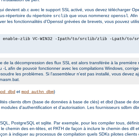
qui devient ab.c avec le support SSL activé, vous devez télécharger O
sous-répertoire du répertoire
que vous nommerez
. Afi
srclib
openssl
er les fonctionnalités d'Openssl grévées de brevets, vous pouvez util
2 enable-zlib VC-WIN32 -Ipath/to/srclib/zlib -Lpath/to/s
arge de la décompression des flux SSL est alors transférée à la première r
au -L afin de pouvoir fonctionner avec les compilations Windows, corrige 
résoudre les problèmes. Si l'assembleur n'est pas installé, vous devez 
_masm.bat.
et
)
mod_dbd
mod_authn_dbm
nalités clients dbm (base de données à base de clés) et dbd (base de 
 modules d'authentification et d'autorisation. Les fournisseurs sdbm d
ySQL, PostgreSQL et sqlite. Par exemple, pour les compiler tous, définis
le chemin des en-têtes, et PATH de façon à inclure le chemin des dll e
on à indiquer au processus de compilation quels SDKs pilotes clients d