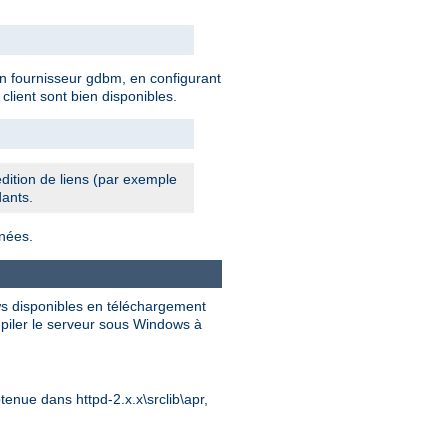
n fournisseur gdbm, en configurant
lient sont bien disponibles.
édition de liens (par exemple
dants.
nnées.
ws disponibles en téléchargement
mpiler le serveur sous Windows à
tenue dans httpd-2.x.x\srclib\apr,