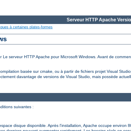
Serveur HTTP Apache Versio
iques à certaines plates-formes
ows
iler Le serveur HTTP Apache pour Microsoft Windows. Avant de commen
ompilation basée sur cmake, ou à partir de fichiers projet Visual Stud
ctement davantage de versions de Visual Studio, mais possède actuell
ditions suivantes :
pace disque disponible. Après l'installation, Apache occupe environ 8
de ces derniers pouvant augmenter rapidement. Les besoins réels en es