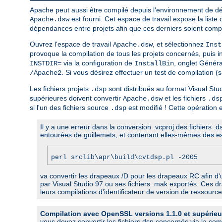
Apache peut aussi être compilé depuis l'environnement de dév
est fourni. Cet espace de travail expose la liste
Apache.dsw
dépendances entre projets afin que ces derniers soient compi
Ouvrez l'espace de travail
, et sélectionnez
Apache.dsw
Inst
provoque la compilation de tous les projets concernés, puis 
via la configuration de
, onglet Génér
INSTDIR=
InstallBin
. Si vous désirez effectuer un test de compilation (s
/Apache2
Les fichiers projets
sont distribués au format Visual Stud
.dsp
supérieures doivent convertir
et les fichiers
Apache.dsw
.ds
si l'un des fichiers source
est modifié ! Cette opération es
.dsp
Il y a une erreur dans la conversion .vcproj des fichiers 
entourées de guillemets, et contenant elles-mêmes des e
perl srclib\apr\build\cvtdsp.pl -2005
va convertir les drapeaux /D pour les drapeaux RC afin d'u
par Visual Studio 97 ou ses fichiers .mak exportés. Ces 
leurs compilations d'identificateur de version de ressource
Compilation avec OpenSSL versions 1.1.0 et supérieu
vous devez convertir les fichiers dsp concernés via la co