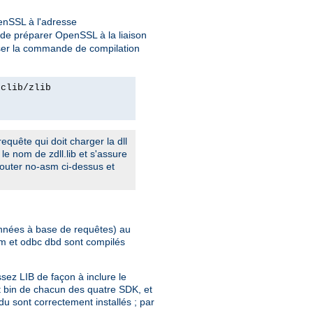
penSSL à l'adresse
n de préparer OpenSSL à la liaison
iser la commande de compilation
rclib/zlib
equête qui doit charger la dll
le nom de zdll.lib et s'assure
ajouter no-asm ci-dessus et
données à base de requêtes) au
bm et odbc dbd sont compilés
sez LIB de façon à inclure le
t bin de chacun des quatre SDK, et
u sont correctement installés ; par