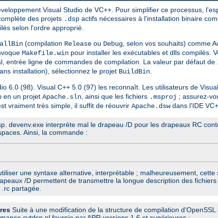
eloppement Visual Studio de VC++. Pour simplifier ce processus, l'esp
 complète des projets
actifs nécessaires à l'installation binaire com
.dsp
lés selon l'ordre approprié.
(compilation
ou
, selon vos souhaits) comme Ac
allBin
Release
Debug
invoque
pour installer les exécutables et dlls compilés. 
Makefile.win
al, entrée ligne de commandes de compilation. La valeur par défaut de
ans installation), sélectionnez le projet
.
BuildBin
io 6.0 (98). Visual C++ 5.0 (97) les reconnaît. Les utilisateurs de Visu
en un projet
, ainsi que les fichiers
; assurez-vou
p
Apache.sln
.msproj
t vraiment très simple, il suffit de réouvrir
dans l'IDE VC++
Apache.dsw
.dsp. devenv.exe interprète mal le drapeau /D pour les drapeaux RC cont
spaces. Ainsi, la commande :
tiliser une syntaxe alternative, interprétable ; malheureusement, cette
drapeaux /D permettent de transmettre la longue description des fichi
 .rc partagée.
res
Suite à une modification de la structure de compilation d'OpenSSL à 
mmance cvtdsp.pl fournie par APR versions 1.6 et supérieures :