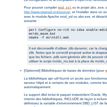
Pour pouvoir compiler
ou le projet
, 
mod_ssl
abs.exe
http://www.openssl.org/source/
, et l'installer dans un 
avec le module Apache mod_ssl ou abs.exe, et désactiv
suivante :
perl Configure no-rc5 no-idea enable-mdc
ms\do_masm.bat
nmake -f ms\ntdll.mak
Il est déconseillé d'utiliser zlib-dynamic, car la ch
zlib. Notez que le correctif proposé active le drape
que les fichiers .pdb sont générés afin de pouvoir 
utiliser le script ms\do_ms.bat à la place de ms\do
[Optionnel] Bibliothèques de bases de données (pour
La bibliothèque apr-util fournit un accès aux fonction
serveur httpd et à certains de ses modules, comme les
automatiquement.
Le support dbd inclut le paquet instantclient Oracle, M
chemin des bibliothèques, INCLUDE de façon à inclure 
définissez la variable d'environnement DBD_LIST de faç