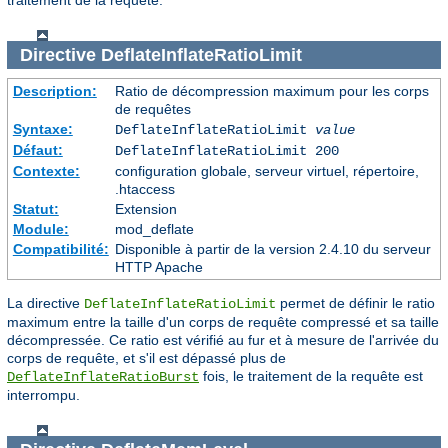
Directive
DeflateInflateRatioLimit
Description:
Ratio de décompression maximum pour les corps
de requêtes
Syntaxe:
DeflateInflateRatioLimit
value
Défaut:
DeflateInflateRatioLimit 200
Contexte:
configuration globale, serveur virtuel, répertoire,
.htaccess
Statut:
Extension
Module:
mod_deflate
Compatibilité:
Disponible à partir de la version 2.4.10 du serveur
HTTP Apache
La directive
permet de définir le ratio
DeflateInflateRatioLimit
maximum entre la taille d'un corps de requête compressé et sa taille
décompressée. Ce ratio est vérifié au fur et à mesure de l'arrivée du
corps de requête, et s'il est dépassé plus de
fois, le traitement de la requête est
DeflateInflateRatioBurst
interrompu.