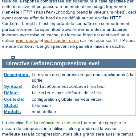
taille de la réponse compressée est supérieure à celle spécifiée par
cette directive, httpd passera à un mode d'encodage fragmenté
(l'en-tête HTTP
prend la valeur
), ceci
Transfer-Encoding
Chunked
ayant comme effet de bord de ne définir aucun en-tête HTTP
. Il est important de connaître ce comportement,
Content-Length
particulièrement lorsque httpd travaille derrière des mandataires
inverses avec mise en cache, ou lorsque httpd est configuré pour
utiliser
et
car les réponses HTTP sans
mod_cache
mod_cache_disk
en-tête
peuvent ne pas être mises en cache.
Content-Length
Directive
DeflateCompressionLevel
Description:
Le niveau de compression que nous appliquons à la
sortie
Syntaxe:
DeflateCompressionLevel
valeur
Défaut:
La valeur par défaut de zlib
Contexte:
configuration globale, serveur virtuel
Statut:
Extension
Module:
mod_deflate
La directive
permet de spécifier le
DeflateCompressionLevel
niveau de compression à utiliser ; plus grande est la valeur,
meilleure sera la compression, mais plus grand sera aussi le temps