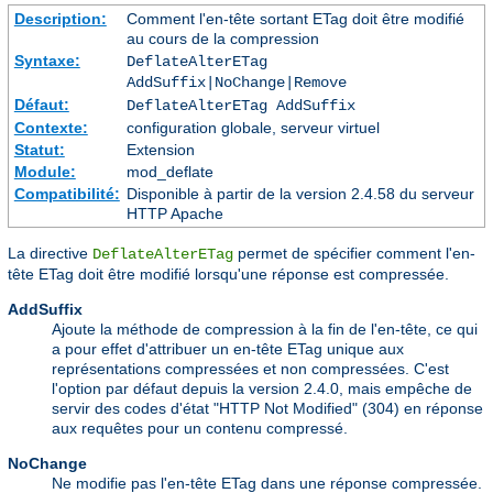
Description:
Comment l'en-tête sortant ETag doit être modifié
au cours de la compression
Syntaxe:
DeflateAlterETag
AddSuffix|NoChange|Remove
Défaut:
DeflateAlterETag AddSuffix
Contexte:
configuration globale, serveur virtuel
Statut:
Extension
Module:
mod_deflate
Compatibilité:
Disponible à partir de la version 2.4.58 du serveur
HTTP Apache
La directive
permet de spécifier comment l'en-
DeflateAlterETag
tête ETag doit être modifié lorsqu'une réponse est compressée.
AddSuffix
Ajoute la méthode de compression à la fin de l'en-tête, ce qui
a pour effet d'attribuer un en-tête ETag unique aux
représentations compressées et non compressées. C'est
l'option par défaut depuis la version 2.4.0, mais empêche de
servir des codes d'état "HTTP Not Modified" (304) en réponse
aux requêtes pour un contenu compressé.
NoChange
Ne modifie pas l'en-tête ETag dans une réponse compressée.