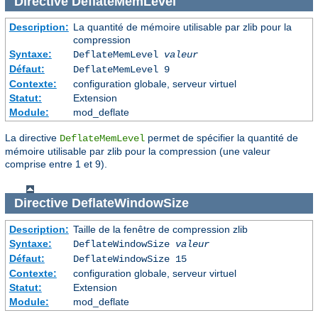
Directive
DeflateMemLevel
Description:
La quantité de mémoire utilisable par zlib pour la
compression
Syntaxe:
DeflateMemLevel
valeur
Défaut:
DeflateMemLevel 9
Contexte:
configuration globale, serveur virtuel
Statut:
Extension
Module:
mod_deflate
La directive
permet de spécifier la quantité de
DeflateMemLevel
mémoire utilisable par zlib pour la compression (une valeur
comprise entre 1 et 9).
Directive
DeflateWindowSize
Description:
Taille de la fenêtre de compression zlib
Syntaxe:
DeflateWindowSize
valeur
Défaut:
DeflateWindowSize 15
Contexte:
configuration globale, serveur virtuel
Statut:
Extension
Module:
mod_deflate