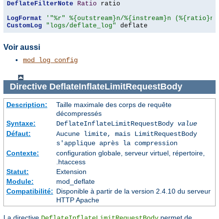
DeflateFilterNote
Ratio
 ratio

LogFormat
'"%r" %{outstream}n/%{instream}n (%{ratio}n%
CustomLog
"logs/deflate_log"
 deflate
Voir aussi
mod_log_config
Directive
DeflateInflateLimitRequestBody
Description:
Taille maximale des corps de requête
décompressés
Syntaxe:
DeflateInflateLimitRequestBody
value
Défaut:
Aucune limite, mais LimitRequestBody
s'applique après la compression
Contexte:
configuration globale, serveur virtuel, répertoire,
.htaccess
Statut:
Extension
Module:
mod_deflate
Compatibilité:
Disponible à partir de la version 2.4.10 du serveur
HTTP Apache
La directive
permet de
DeflateInflateLimitRequestBody