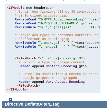
<
IfModule
 mod_headers
.
c
>
# Servir des fichiers CSS et JS compressés avec 
# si le client accepte gzip.
RewriteCond
"%{HTTP:Accept-encoding}"
"gzip"
RewriteCond
"%{REQUEST_FILENAME}\.gz"
-
s

RewriteRule
"^(.*)\.(css|js)"
"$1\.$2\.g
# Servir des types de contenus corrects, et empê
# d'effectuer un double gzip.
RewriteRule
"\.css\.gz$"
"-"
[
T
=
text
/
css
,
E
=
no-gz
RewriteRule
"\.js\.gz$"
"-"
[
T
=
text
/
javascript
,
<
FilesMatch
"(\.js\.gz|\.css\.gz)$"
>
# Servir le type de codage correct.
Header
 append 
Content
-
Encoding
 gzip

# Force les mandataires à mettre en cache sépa
# css/js gzippés & non gzippés.
Header
 append 
Vary
Accept
-
Encoding
</
FilesMatch
>
</
IfModule
>
Directive
DeflateAlterETag