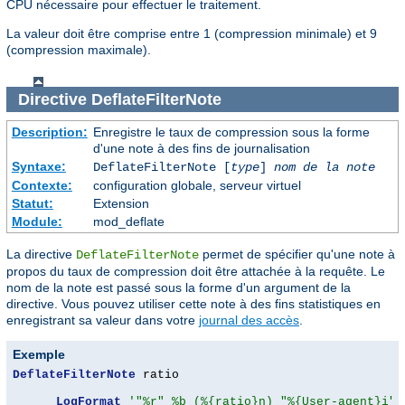
CPU nécessaire pour effectuer le traitement.
La valeur doit être comprise entre 1 (compression minimale) et 9
(compression maximale).
Directive
DeflateFilterNote
Description:
Enregistre le taux de compression sous la forme
d'une note à des fins de journalisation
Syntaxe:
DeflateFilterNote [
type
]
nom de la note
Contexte:
configuration globale, serveur virtuel
Statut:
Extension
Module:
mod_deflate
La directive
permet de spécifier qu'une note à
DeflateFilterNote
propos du taux de compression doit être attachée à la requête. Le
nom de la note est passé sous la forme d'un argument de la
directive. Vous pouvez utiliser cette note à des fins statistiques en
enregistrant sa valeur dans votre
journal des accès
.
Exemple
DeflateFilterNote
 ratio

LogFormat
'"%r" %b (%{ratio}n) "%{User-agent}i"'