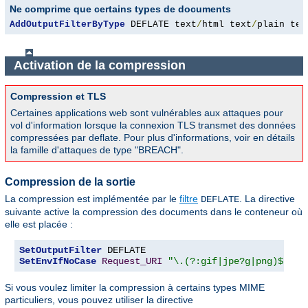
Ne comprime que certains types de documents
AddOutputFilterByType
 DEFLATE text
/
html text
/
plain tex
Activation de la compression
Compression et TLS
Certaines applications web sont vulnérables aux attaques pour
vol d'information lorsque la connexion TLS transmet des données
compressées par deflate. Pour plus d'informations, voir en détails
la famille d'attaques de type "BREACH".
Compression de la sortie
La compression est implémentée par le
filtre
. La directive
DEFLATE
suivante active la compression des documents dans le conteneur où
elle est placée :
SetOutputFilter
SetEnvIfNoCase
Request_URI
"\.(?:gif|jpe?g|png)$"
 no
Si vous voulez limiter la compression à certains types MIME
particuliers, vous pouvez utiliser la directive