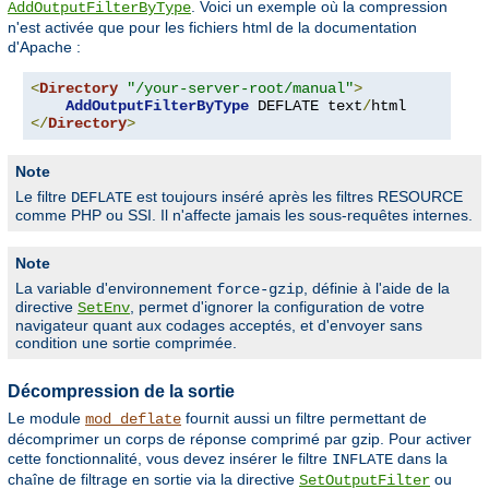
. Voici un exemple où la compression
AddOutputFilterByType
n'est activée que pour les fichiers html de la documentation
d'Apache :
<
Directory
"/your-server-root/manual"
>
AddOutputFilterByType
 DEFLATE text
/
</
Directory
>
Note
Le filtre
est toujours inséré après les filtres RESOURCE
DEFLATE
comme PHP ou SSI. Il n'affecte jamais les sous-requêtes internes.
Note
La variable d'environnement
, définie à l'aide de la
force-gzip
directive
, permet d'ignorer la configuration de votre
SetEnv
navigateur quant aux codages acceptés, et d'envoyer sans
condition une sortie comprimée.
Décompression de la sortie
Le module
fournit aussi un filtre permettant de
mod_deflate
décomprimer un corps de réponse comprimé par gzip. Pour activer
cette fonctionnalité, vous devez insérer le filtre
dans la
INFLATE
chaîne de filtrage en sortie via la directive
ou
SetOutputFilter