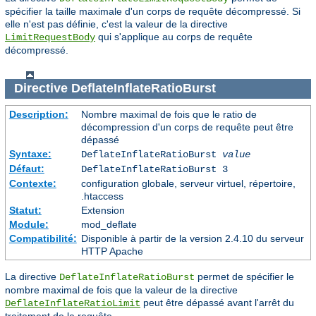
spécifier la taille maximale d'un corps de requête décompressé. Si
elle n'est pas définie, c'est la valeur de la directive
qui s'applique au corps de requête
LimitRequestBody
décompressé.
Directive
DeflateInflateRatioBurst
Description:
Nombre maximal de fois que le ratio de
décompression d'un corps de requête peut être
dépassé
Syntaxe:
DeflateInflateRatioBurst
value
Défaut:
DeflateInflateRatioBurst 3
Contexte:
configuration globale, serveur virtuel, répertoire,
.htaccess
Statut:
Extension
Module:
mod_deflate
Compatibilité:
Disponible à partir de la version 2.4.10 du serveur
HTTP Apache
La directive
permet de spécifier le
DeflateInflateRatioBurst
nombre maximal de fois que la valeur de la directive
peut être dépassé avant l'arrêt du
DeflateInflateRatioLimit
traitement de la requête.