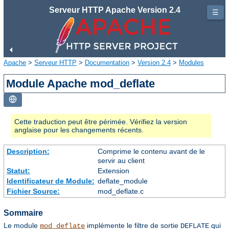
Serveur HTTP Apache Version 2.4
☰
Apache
>
Serveur HTTP
>
Documentation
>
Version 2.4
>
Modules
Module Apache mod_deflate
Cette traduction peut être périmée. Vérifiez la version
anglaise pour les changements récents.
Description:
Comprime le contenu avant de le
servir au client
Statut:
Extension
Identificateur de Module:
deflate_module
Fichier Source:
mod_deflate.c
Sommaire
Le module
implémente le filtre de sortie
qui
mod_deflate
DEFLATE