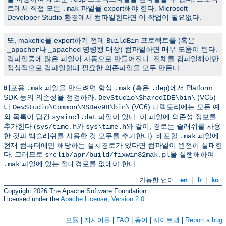
트에서 직접 모든
파일을 export해야 한다. Microsoft
.mak
Developer Studio 환경에서 컴파일한다면 이 작업이 필요없다.
또, makefile을 export하기 전에
프로젝트를 (혹은
BuildBin
나
명령행 대상) 컴파일하면 매우 도움이 된다.
_apacher
_apached
컴파일중에 많은 파일이 자동으로 만들어진다. 전체를 컴파일해야만
정상적으로 컴파일할때 필요한 의존파일을 모두 만든다.
배포용
파일을 만드려면 항상
(혹은
)에서 Platform
.mak
.mak
.dep
SDK 등의 의존성을 점검하라.
(VC5)
DevStudio\SharedIDE\bin\
나
(VC6) 디렉토리에는 모든 예
DevStudio\Common\MSDev98\bin\
외 목록이 담긴
파일이 있다. 이 파일에 의존성 정보를
sysincl.dat
추가한다 (
와
와 같이, 경로는 슬래쉬를 사용
sys/time.h
sys\time.h
한 것과 백슬래쉬를 사용한 것 모두를 추가한다). 배포할
파일에
.mak
현재 컴퓨터에만 해당하는 설치경로가 있다면 컴파일이 완전히 실패한
다. 그러므로
을 실행해하여
srclib/apr/build/fixwin32mak.pl
파일에 있는 절대경로를 없애야 한다.
.mak
가능한 언어:
en
|
fr
|
ko
Copyright 2026 The Apache Software Foundation.
Licensed under the
Apache License, Version 2.0
.
모듈
|
지시어들
|
FAQ
|
용어
|
사이트맵
|
Report a bug