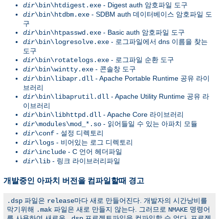
- Digest auth 암호파일 도구
dir
\bin\htdigest.exe
- SDBM auth 데이터베이스 암호파일 도
dir
\bin\htdbm.exe
구
- Basic auth 암호파일 도구
dir
\bin\htpasswd.exe
- 로그파일에서 dns 이름을 찾는
dir
\bin\logresolve.exe
도구
- 로그파일 순환 도구
dir
\bin\rotatelogs.exe
- 콘솔창 도구
dir
\bin\wintty.exe
- Apache Portable Runtime 공유 라이
dir
\bin\libapr.dll
브러리
- Apache Utility Runtime 공유 라
dir
\bin\libaprutil.dll
이브러리
- Apache Core 라이브러리
dir
\bin\libhttpd.dll
- 읽어들일 수 있는 아파치 모듈
dir
\modules\mod_*.so
- 설정 디렉토리
dir
\conf
- 비어있는 로그 디렉토리
dir
\logs
- C 언어 헤더파일
dir
\include
- 링크 라이브러리파일
dir
\lib
개발중인 아파치 버전을 컴파일할때 경고
파일은
마다 새로 만들어진다. 개발자의 시간낭비를
.dsp
release
막기위해
파일은 새로 만들지 않는다. 그러므로
명령어
.mak
NMAKE
를 사용하여 새로운
프로젝트파일을 컴파일할 수 없다. 프로젝
.dsp