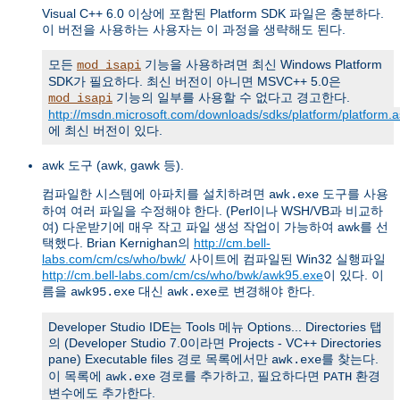
Visual C++ 6.0 이상에 포함된 Platform SDK 파일은 충분하다.
이 버전을 사용하는 사용자는 이 과정을 생략해도 된다.
모든
기능을 사용하려면 최신 Windows Platform
mod_isapi
SDK가 필요하다. 최신 버전이 아니면 MSVC++ 5.0은
기능의 일부를 사용할 수 없다고 경고한다.
mod_isapi
http://msdn.microsoft.com/downloads/sdks/platform/platform.
에 최신 버전이 있다.
awk 도구 (awk, gawk 등).
컴파일한 시스템에 아파치를 설치하려면
도구를 사용
awk.exe
하여 여러 파일을 수정해야 한다. (Perl이나 WSH/VB과 비교하
여) 다운받기에 매우 작고 파일 생성 작업이 가능하여 awk를 선
택했다. Brian Kernighan의
http://cm.bell-
labs.com/cm/cs/who/bwk/
사이트에 컴파일된 Win32 실행파일
http://cm.bell-labs.com/cm/cs/who/bwk/awk95.exe
이 있다. 이
름을
대신
로 변경해야 한다.
awk95.exe
awk.exe
Developer Studio IDE는 Tools 메뉴 Options... Directories 탭
의 (Developer Studio 7.0이라면 Projects - VC++ Directories
pane) Executable files 경로 목록에서만
를 찾는다.
awk.exe
이 목록에
경로를 추가하고, 필요하다면
환경
awk.exe
PATH
변수에도 추가한다.