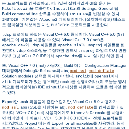
든 프로젝트를 컴파일하고, 컴파일된 실행파일과 dll을 옮기는
을 호출한다.
의 Settings, General 탭,
Makefile.win
InstallBin
Build command line 항목을 수정하여
을 변경할 수 있다.
INSTDIR=
기본값은
디렉토리이다. (설치하지않고) 테스트
INSTDIR=
/Apache2
로 컴파일만 해보려면 대신
프로젝트를 사용한다.
BuildBin
프로젝트 파일은 Visual C++ 6.0 형식이다. Visual C++ 5.0 (97)
.dsp
에서도 이 파일을 사용할 수 있다. Visual C++ 7.0 (.net)은
와
파일들을
과
파일들로 변
Apache.dsw
.dsp
Apache.sln
.msproj
환한다.
소스파일을 수정하면 반드시
파일로 다시 변환
.dsp
.msproj
하라! 그냥 VC++ 7.0 IDE에서
를 다시 열기만 하면 된다.
Apache.dsw
또, Visual C++ 7.0 (.net) 사용자는 Build 메뉴, Configuration Manager
대화창에서
와
의 abs,
,
Debug
Release
mod_ssl
mod_deflate
Solution modules 선택을 해제해야 한다.
에
이나
srclib
openssl
디렉토리가 있는 경우에만
를 실행하거나 (이 모듈을 명시
zlib
nmake
적으로 컴파일하는) IDE
대상을 사용하여 모듈을 컴파일 할
BinBuild
수 있다.
Export한
파일들이 혼란스럽지만, Visual C++ 5.0 사용자가
.mak
, abs (SSL을 지원하는 ab),
를 컴파일할때 필
mod_ssl
mod_deflate
요하다. VC++ 7.0 (.net) 사용자에게도
보다
를 사용하
binenv
nmake
면 컴파일이 더 빠르다. VC++ 5.0이나 6.0 IDE에서 전체 프로젝트를
컴파일하고, Project 메뉴의 Export for all makefiles를 사용하라. 동적
으로 자동 생성하는 대상을 모두 컴파일하고 올바른 의존성 정보를 얻