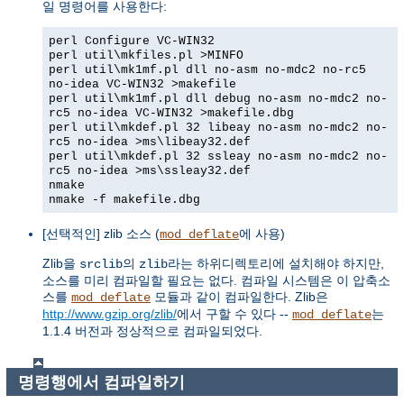
일 명령어를 사용한다:
perl Configure VC-WIN32
perl util\mkfiles.pl >MINFO
perl util\mk1mf.pl dll no-asm no-mdc2 no-rc5
no-idea VC-WIN32 >makefile
perl util\mk1mf.pl dll debug no-asm no-mdc2 no-
rc5 no-idea VC-WIN32 >makefile.dbg
perl util\mkdef.pl 32 libeay no-asm no-mdc2 no-
rc5 no-idea >ms\libeay32.def
perl util\mkdef.pl 32 ssleay no-asm no-mdc2 no-
rc5 no-idea >ms\ssleay32.def
nmake
nmake -f makefile.dbg
[선택적인] zlib 소스 (
에 사용)
mod_deflate
Zlib을
의
라는 하위디렉토리에 설치해야 하지만,
srclib
zlib
소스를 미리 컴파일할 필요는 없다. 컴파일 시스템은 이 압축소
스를
모듈과 같이 컴파일한다. Zlib은
mod_deflate
http://www.gzip.org/zlib/
에서 구할 수 있다 --
는
mod_deflate
1.1.4 버전과 정상적으로 컴파일되었다.
명령행에서 컴파일하기