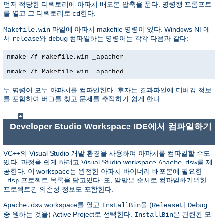
먼저 적당한 디렉토리에 아파치 배포본 압축을 푼다. 명령행 프롬프트
를 열고 그 디렉토리로
한다.
cd
파일에 아파치 makefile 명령이 있다. Windows NT에
Makefile.win
서
와
컴파일하는 명령어는 각각 다음과 같다:
release
debug
nmake /f Makefile.win _apacher

nmake /f Makefile.win _apached
두 명령어 모두 아파치를 컴파일한다. 후자는 결과파일에 디버깅 정보
를 포함하여 버그를 찾고 문제를 추적하기 쉽게 한다.
Developer Studio Workspace IDE에서 컴파일하기
VC++의 Visual Studio 개발 환경을 사용하여 아파치를 컴파일할 수도
있다. 과정을 쉽게 하려고 Visual Studio workspace
를 제
Apache.dsw
공한다. 이 workspace는 완전한 아파치 바이너리 배포본에 필요한
프로젝트 목록을 담고있다. 또, 알맞은 순서로 컴파일하기위한
.dsp
프로젝트간 의존성 정보도 포함한다.
workspace를 열고
을 (
나
Apache.dsw
InstallBin
Release
Debug
중 원하는 것을) Active Project로 선택한다.
은 관련된 모
InstallBin