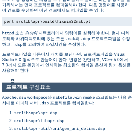
기위해서는 먼저 프로젝트를 컴파일해야 한다. 다음 명령어를 사용하
여 경로를 수정하면 어떤 경로에서도 컴파일할 수 있다:
perl srclib\apr\build\fixwin32mak.pl
소스
최상위
디렉토리에서 명령어를 실행해야 한다. 현재 디렉
httpd
토리와 하위디렉토리에 있는 모든
와
프로젝트파일을 수정
.mak
.dep
하고,
를 고려하여 파일시간을 수정한다.
.dsp
프로젝트파일을 다듬어서 패치를 보낸다면, 프로젝트파일을 Visual
Studio 6.0 형식으로 만들어야 한다. 변경은 간단하고, VC++ 5.0에서
7.0까지 모든 환경에서 인식하는 최소한의 컴파일 옵션과 링커 옵션을
사용해야 한다.
프로젝트 구성요소
workspace와
스크립트는 다음 순
Apache.dsw
makefile.win
nmake
서대로 아파치 서버
프로젝트를 컴파일한다:
.dsp
srclib\apr\apr.dsp
srclib\apr\libapr.dsp
srclib\apr-util\uri\gen_uri_delims.dsp