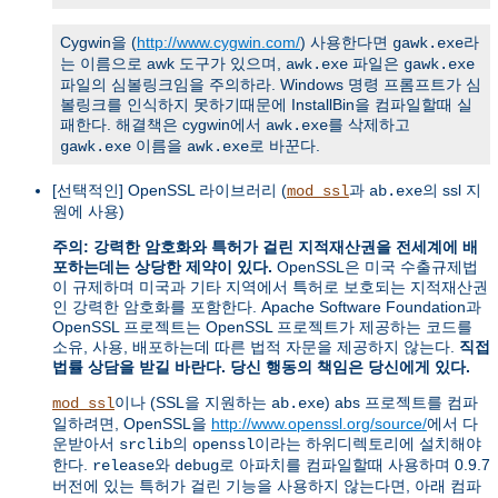
Cygwin을 (
http://www.cygwin.com/
) 사용한다면
라
gawk.exe
는 이름으로 awk 도구가 있으며,
파일은
awk.exe
gawk.exe
파일의 심볼링크임을 주의하라. Windows 명령 프롬프트가 심
볼링크를 인식하지 못하기때문에 InstallBin을 컴파일할때 실
패한다. 해결책은 cygwin에서
를 삭제하고
awk.exe
이름을
로 바꾼다.
gawk.exe
awk.exe
[선택적인] OpenSSL 라이브러리 (
과
의 ssl 지
mod_ssl
ab.exe
원에 사용)
주의: 강력한 암호화와 특허가 걸린 지적재산권을 전세계에 배
포하는데는 상당한 제약이 있다.
OpenSSL은 미국 수출규제법
이 규제하며 미국과 기타 지역에서 특허로 보호되는 지적재산권
인 강력한 암호화를 포함한다. Apache Software Foundation과
OpenSSL 프로젝트는 OpenSSL 프로젝트가 제공하는 코드를
소유, 사용, 배포하는데 따른 법적 자문을 제공하지 않는다.
직접
법률 상담을 받길 바란다. 당신 행동의 책임은 당신에게 있다.
이나 (SSL을 지원하는
) abs 프로젝트를 컴파
mod_ssl
ab.exe
일하려면, OpenSSL을
http://www.openssl.org/source/
에서 다
운받아서
의
이라는 하위디렉토리에 설치해야
srclib
openssl
한다.
와
로 아파치를 컴파일할때 사용하며 0.9.7
release
debug
버전에 있는 특허가 걸린 기능을 사용하지 않는다면, 아래 컴파