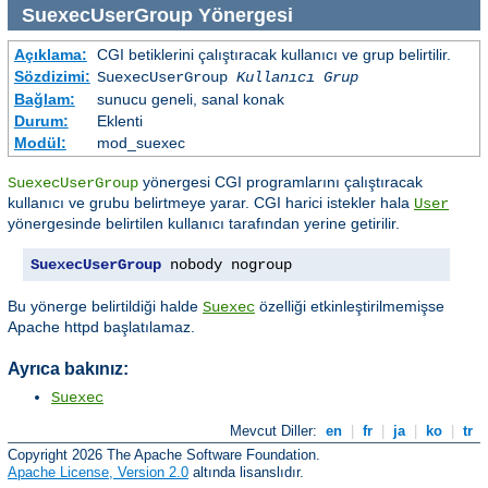
SuexecUserGroup
Yönergesi
Açıklama:
CGI betiklerini çalıştıracak kullanıcı ve grup belirtilir.
Sözdizimi:
SuexecUserGroup
Kullanıcı Grup
Bağlam:
sunucu geneli, sanal konak
Durum:
Eklenti
Modül:
mod_suexec
yönergesi CGI programlarını çalıştıracak
SuexecUserGroup
kullanıcı ve grubu belirtmeye yarar. CGI harici istekler hala
User
yönergesinde belirtilen kullanıcı tarafından yerine getirilir.
SuexecUserGroup
 nobody nogroup
Bu yönerge belirtildiği halde
özelliği etkinleştirilmemişse
Suexec
Apache httpd başlatılamaz.
Ayrıca bakınız:
Suexec
Mevcut Diller:
en
|
fr
|
ja
|
ko
|
tr
Copyright 2026 The Apache Software Foundation.
Apache License, Version 2.0
altında lisanslıdır.