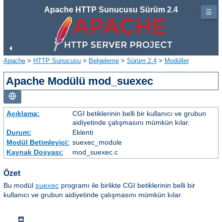
Apache HTTP Sunucusu Sürüm 2.4
☰
Apache
>
HTTP Sunucusu
>
Belgeleme
>
Sürüm 2.4
>
Modüller
Apache Modülü mod_suexec
Açıklama:
CGI betiklerinin belli bir kullanıcı ve grubun
aidiyetinde çalışmasını mümkün kılar.
Durum:
Eklenti
Modül Betimleyici:
suexec_module
Kaynak Dosyası:
mod_suexec.c
Özet
Bu modül
programı ile birlikte CGI betiklerinin belli bir
suexec
kullanıcı ve grubun aidiyetinde çalışmasını mümkün kılar.