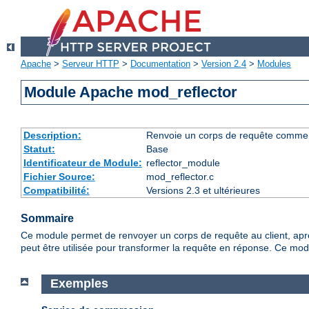
Apache
>
Serveur HTTP
>
Documentation
>
Version 2.4
>
Modules
Module Apache mod_reflector
Description:
Renvoie un corps de requête comme rép
Statut:
Base
Identificateur de Module:
reflector_module
Fichier Source:
mod_reflector.c
Compatibilité:
Versions 2.3 et ultérieures
Sommaire
Ce module permet de renvoyer un corps de requête au client, après l
peut être utilisée pour transformer la requête en réponse. Ce modul
Exemples