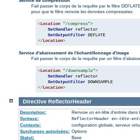
Service de compression
Fait passer le corps de la requête par le filtre DEFLA
pour que le filtre renvoie les données compressées.
<
Location
"/compress"
>
SetHandler
 reflector

SetOutputFilter
</
Location
>
Service d'abaissement de l'échantillonnage d'image
Fait passer le corps de la requête par un filtre d'abaiss
<
Location
"/downsample"
>
SetHandler
 reflector

SetOutputFilter
</
Location
>
Directive
ReflectorHeader
Description:
Renvoie un en-tête d'entrée dans l
Syntaxe:
ReflectorHeader
en-tête-ent
Contexte:
configuration globale, serveur virtu
Surcharges autorisées:
Options
Statut:
Base