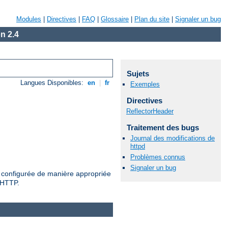
Modules
|
Directives
|
FAQ
|
Glossaire
|
Plan du site
|
Signaler un bug
n 2.4
Sujets
Langues Disponibles:
en
|
fr
Exemples
Directives
ReflectorHeader
Traitement des bugs
Journal des modifications de
httpd
Problèmes connus
Signaler un bug
es configurée de manière appropriée
e HTTP.