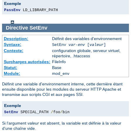
Exemple
PassEnv
 LD_LIBRARY_PATH
Directive
SetEnv
Description:
Définit des variables d'environnement
Syntaxe:
SetEnv
var-env
[
valeur
]
Contexte:
configuration globale, serveur virtuel,
répertoire, .htaccess
Surcharges autorisées:
FileInfo
Statut:
Base
Module:
mod_env
Définit une variable d'environnement interne, cette dernière étant
ensuite disponible pour les modules du serveur HTTP Apache et
transmise aux scripts CGI et aux pages SSI.
Exemple
SetEnv
 SPECIAL_PATH 
/
foo
/
bin
Si l'argument
valeur
est absent, la variable est définie à la valeur
d'une chaîne vide.