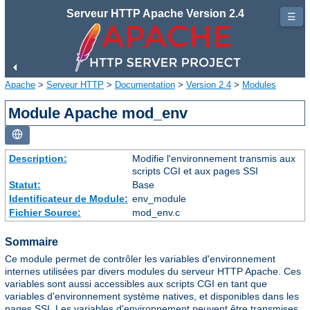
Serveur HTTP Apache Version 2.4
☰
Apache
>
Serveur HTTP
>
Documentation
>
Version 2.4
>
Modules
Module Apache mod_env
Description:
Modifie l'environnement transmis aux
scripts CGI et aux pages SSI
Statut:
Base
Identificateur de Module:
env_module
Fichier Source:
mod_env.c
Sommaire
Ce module permet de contrôler les variables d'environnement
internes utilisées par divers modules du serveur HTTP Apache. Ces
variables sont aussi accessibles aux scripts CGI en tant que
variables d'environnement système natives, et disponibles dans les
pages SSI. Les variables d'environnement peuvent être transmises