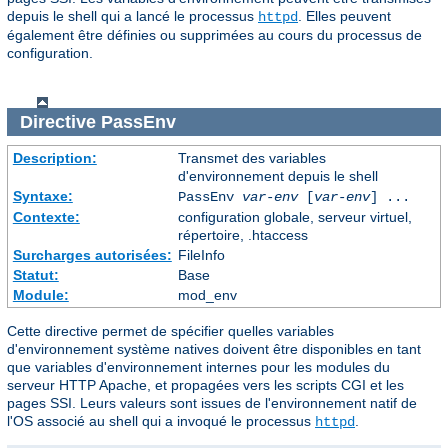
depuis le shell qui a lancé le processus
. Elles peuvent
httpd
également être définies ou supprimées au cours du processus de
configuration.
Directive
PassEnv
Description:
Transmet des variables
d'environnement depuis le shell
Syntaxe:
PassEnv
var-env
[
var-env
] ...
Contexte:
configuration globale, serveur virtuel,
répertoire, .htaccess
Surcharges autorisées:
FileInfo
Statut:
Base
Module:
mod_env
Cette directive permet de spécifier quelles variables
d'environnement système natives doivent être disponibles en tant
que variables d'environnement internes pour les modules du
serveur HTTP Apache, et propagées vers les scripts CGI et les
pages SSI. Leurs valeurs sont issues de l'environnement natif de
l'OS associé au shell qui a invoqué le processus
.
httpd