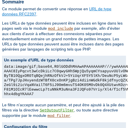
Sommaire
Ce module permet de convertir une réponse en
URL de type
données RFC2397
.
Les URLs de type données peuvent être incluses en ligne dans les
pages web via le module
par exemple, afin d'éviter
mod_include
aux clients d'avoir à effectuer des connexions séparées pour
éventuellement extraire un grand nombre de petites images. Les
URLs de type données peuvent aussi être incluses dans des pages
générées par langages de scripting tels que PHP.
Un exemple d'URL de type données
data:image/gif;base64,R0lGODdhMAAwAPAAAAAAAP///ywAAAAA
AAAC8IyPqcvt3wCcDkiLc7C0qwyGHhSWpjQu5yqmCYsapyuvUUlvON
ByTB10QgxOR0TqBQejhRNzOfkVJ+5YiUqrXF5Y5lKh/DeuNcP5yLWG
a/TPg7JpJHxyendzWTBfX0cxOnKPjgBzi4diinWGdkF8kjdfnycQZX
ZeGl9i2icVqaNVailT6F5iJ90m6mvuTS4OK05M0vDk0Q4XUtwvKOzr
F81M1OIcR7lEewwcLp7tuNNkM3uNna3F2JQFo97Vriy/Xl4/f1cf5V
hhx4dbgYKAAA7
Le filtre n'accepte aucun paramètre, et peut être ajouté à la pile des
filtres via la directive
, ou toute autre directive
SetOutputFilter
supportée par le module
.
mod_filter
Configuration du filtre