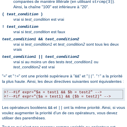
comparées de manière
littérale
(en utilisant
).
strcmp(3)
Ainsi, la chaîne "100" est inférieure à "20".
(
test_condition
)
vrai si
test_condition
est vrai
!
test_condition
vrai si
test_condition
est faux
test_condition1
&&
test_condition2
vrai si
test_condition1
et
test_condition2
sont tous les deux
vrais
test_condition1
||
test_condition2
vrai si au moins un des tests
test_condition1
ou
test_condition2
est vrai
"
" et "
" ont une priorité supérieure à "
" et "
". "
" a la priorité
=
!=
&&
||
!
la plus haute. Ainsi, les deux directives suivantes sont équivalentes :
<!--#if expr="$a = test1 && $b = test2" -->
<!--#if expr="($a = test1) && ($b = test2)" -->
Les opérateurs booléens
et
ont la même priorité. Ainsi, si vous
&&
||
voulez augmenter la priorité d'un de ces opérateurs, vous devez
utiliser des parenthèses.