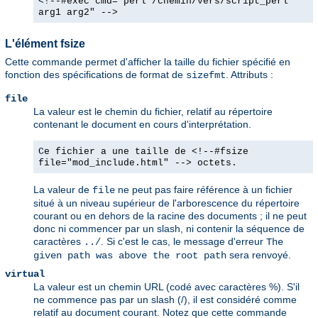
<!--#exec cmd="perl /chemin/vers/script_perl
arg1 arg2" -->
L'élément fsize
Cette commande permet d'afficher la taille du fichier spécifié en
fonction des spécifications de format de
. Attributs :
sizefmt
file
La valeur est le chemin du fichier, relatif au répertoire
contenant le document en cours d'interprétation.
Ce fichier a une taille de <!--#fsize
file="mod_include.html" --> octets.
La valeur de
ne peut pas faire référence à un fichier
file
situé à un niveau supérieur de l'arborescence du répertoire
courant ou en dehors de la racine des documents ; il ne peut
donc ni commencer par un slash, ni contenir la séquence de
caractères
. Si c'est le cas, le message d'erreur
../
The
sera renvoyé.
given path was above the root path
virtual
La valeur est un chemin URL (codé avec caractères %). S'il
ne commence pas par un slash (/), il est considéré comme
relatif au document courant. Notez que cette commande