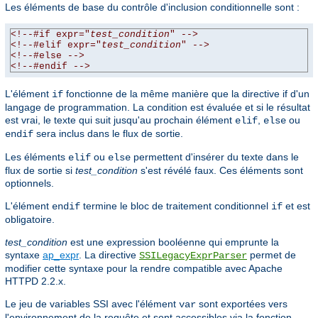
Les éléments de base du contrôle d'inclusion conditionnelle sont :
<!--#if expr="
test_condition
" -->
<!--#elif expr="
test_condition
" -->
<!--#else -->
<!--#endif -->
L'élément
fonctionne de la même manière que la directive if d'un
if
langage de programmation. La condition est évaluée et si le résultat
est vrai, le texte qui suit jusqu'au prochain élément
,
ou
elif
else
sera inclus dans le flux de sortie.
endif
Les éléments
ou
permettent d'insérer du texte dans le
elif
else
flux de sortie si
test_condition
s'est révélé faux. Ces éléments sont
optionnels.
L'élément
termine le bloc de traitement conditionnel
et est
endif
if
obligatoire.
test_condition
est une expression booléenne qui emprunte la
syntaxe
ap_expr
. La directive
permet de
SSILegacyExprParser
modifier cette syntaxe pour la rendre compatible avec Apache
HTTPD 2.2.x.
Le jeu de variables SSI avec l'élément
sont exportées vers
var
l'environnement de la requête et sont accessibles via la fonction