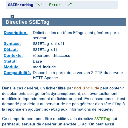
SSIErrorMsg
"<!-- Error -->"
Directive
SSIETag
Description:
Définit si des en-têtes ETags sont générés par le
serveur.
Syntaxe:
SSIETag on|off
Défaut:
SSIETag off
Contexte:
répertoire, .htaccess
Statut:
Base
Module:
mod_include
Compatibilité:
Disponible à partir de la version 2.2.15 du serveur
HTTP Apache.
Dans le cas général, un fichier filtré par
peut contenir
mod_include
des éléments soit générés dynamiquement, soit éventuellement
modifiés indépendemment du fichier original. En conséquence, il est
demandé par défaut au serveur de ne pas générer d'en-tête
à
ETag
la réponse en ajoutant
aux informations de requête.
no-etag
Ce comportement peut être modifié via la directive
qui
SSIETag
permet au serveur de générer un en-tête
. On peut aussi
ETag