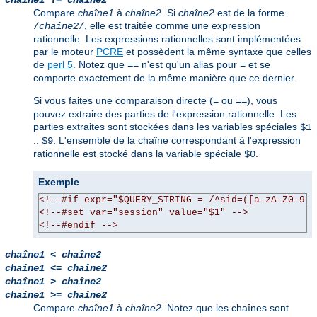
chaîne1
!=
chaîne2
Compare
chaîne1
à
chaîne2
. Si
chaîne2
est de la forme
, elle est traitée comme une expression
/
chaîne2
/
rationnelle. Les expressions rationnelles sont implémentées
par le moteur
PCRE
et possèdent la même syntaxe que celles
de
perl 5
. Notez que
n'est qu'un alias pour
et se
==
=
comporte exactement de la même manière que ce dernier.
Si vous faites une comparaison directe (
ou
), vous
=
==
pouvez extraire des parties de l'expression rationnelle. Les
parties extraites sont stockées dans les variables spéciales
$1
..
. L'ensemble de la chaîne correspondant à l'expression
$9
rationnelle est stocké dans la variable spéciale
.
$0
Exemple
<!--#if expr="$QUERY_STRING = /^sid=([a-zA-Z0-9]+
<!--#set var="session" value="$1" -->
<!--#endif -->
chaîne1
<
chaîne2
chaîne1
<=
chaîne2
chaîne1
>
chaîne2
chaîne1
>=
chaîne2
Compare
chaîne1
à
chaîne2
. Notez que les chaînes sont