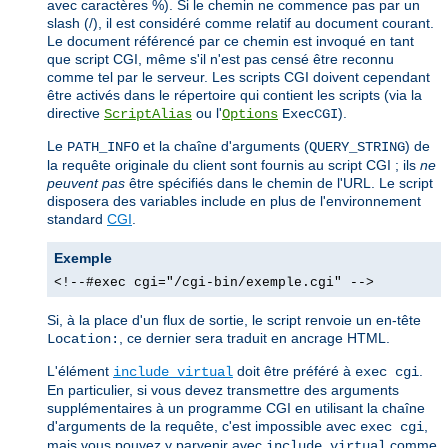
avec caractères %). Si le chemin ne commence pas par un
slash (/), il est considéré comme relatif au document courant.
Le document référencé par ce chemin est invoqué en tant
que script CGI, même s'il n'est pas censé être reconnu
comme tel par le serveur. Les scripts CGI doivent cependant
être activés dans le répertoire qui contient les scripts (via la
directive
ou l'
).
ScriptAlias
Options
ExecCGI
Le
et la chaîne d'arguments (
) de
PATH_INFO
QUERY_STRING
la requête originale du client sont fournis au script CGI ; ils
ne
peuvent pas
être spécifiés dans le chemin de l'URL. Le script
disposera des variables include en plus de l'environnement
standard
CGI
.
Exemple
<!--#exec cgi="/cgi-bin/exemple.cgi" -->
Si, à la place d'un flux de sortie, le script renvoie un en-tête
, ce dernier sera traduit en ancrage HTML.
Location:
L'élément
doit être préféré à
.
include virtual
exec cgi
En particulier, si vous devez transmettre des arguments
supplémentaires à un programme CGI en utilisant la chaîne
d'arguments de la requête, c'est impossible avec
,
exec cgi
mais vous pouvez y parvenir avec
comme
include virtual