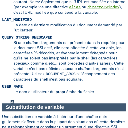
courant. Notez également que si l'URL est modifiée en interne
(par exemple via une directive
ou
),
alias
directoryindex
c'est l'URL modifiée que contiendra la variable.
LAST_MODIFIED
La date de dernière modification du document demandé par
l'utilisateur.
QUERY_STRING_UNESCAPED
Si une chaîne d'arguments est présente dans la requête pour
le document SSI actif, elle sera affectée à cette variable, les
caractères %-décodés, et éventuellement
échappés
pour
qu'ils ne soient pas interprétés par le shell (les caractères
spéciaux comme
,etc... sont précédés d'anti-slashes). Cette
&
variable n'est pas définie si aucune chaîne d'arguments n'est
présente. Utilisez
si l'échappement des
DOCUMENT_ARGS
caractères du shell n'est pas souhaité.
USER_NAME
Le nom d'utilisateur du propriétaire du fichier.
Substitution de variable
Une substitution de variable à l'intérieur d'une chaîne entre
guillemets s'effectue dans la plupart des situations où cette dernière
peut raisonablement constituer un argument d'une directive SSI.