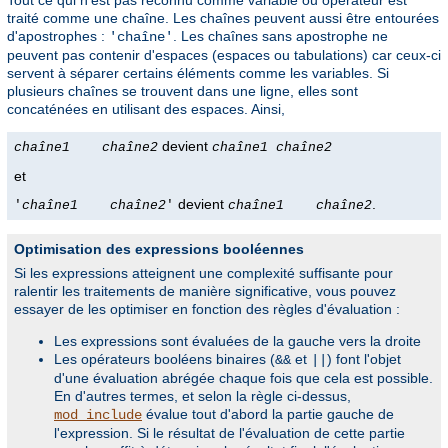
Tout ce qui n'est pas reconnu comme variable ou opérateur est
traité comme une chaîne. Les chaînes peuvent aussi être entourées
d'apostrophes :
. Les chaînes sans apostrophe ne
'chaîne'
peuvent pas contenir d'espaces (espaces ou tabulations) car ceux-ci
servent à séparer certains éléments comme les variables. Si
plusieurs chaînes se trouvent dans une ligne, elles sont
concaténées en utilisant des espaces. Ainsi,
devient
chaîne1
chaîne2
chaîne1
chaîne2
et
devient
.
'
chaîne1
chaîne2
'
chaîne1
chaîne2
Optimisation des expressions booléennes
Si les expressions atteignent une complexité suffisante pour
ralentir les traitements de manière significative, vous pouvez
essayer de les optimiser en fonction des règles d'évaluation :
Les expressions sont évaluées de la gauche vers la droite
Les opérateurs booléens binaires (
et
) font l'objet
&&
||
d'une évaluation abrégée chaque fois que cela est possible.
En d'autres termes, et selon la règle ci-dessus,
évalue tout d'abord la partie gauche de
mod_include
l'expression. Si le résultat de l'évaluation de cette partie