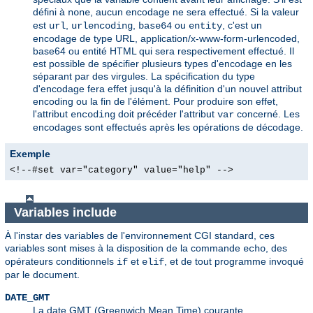
défini à
, aucun encodage ne sera effectué. Si la valeur
none
est
,
,
ou
, c'est un
url
urlencoding
base64
entity
encodage de type URL, application/x-www-form-urlencoded,
base64 ou entité HTML qui sera respectivement effectué. Il
est possible de spécifier plusieurs types d'encodage en les
séparant par des virgules. La spécification du type
d'encodage fera effet jusqu'à la définition d'un nouvel attribut
encoding ou la fin de l'élément. Pour produire son effet,
l'attribut
doit précéder l'attribut
concerné. Les
encoding
var
encodages sont effectués après les opérations de décodage.
Exemple
<!--#set var="category" value="help" -->
Variables include
À l'instar des variables de l'environnement CGI standard, ces
variables sont mises à la disposition de la commande
, des
echo
opérateurs conditionnels
et
, et de tout programme invoqué
if
elif
par le document.
DATE_GMT
La date GMT (Greenwich Mean Time) courante.