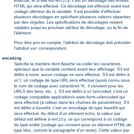
effectué, et si elle est
, c'est un décodage des entités
entity
HTML qui sera effectué. Ce décodage est effectué avant tout
codage ultérieur de la variable. Il est possible d'effectuer
plusieurs décodages en spécifiant plusieurs valeurs séparées
par des virgules. Les spécifications de décodages restent
valables jusqu'au prochain attribut de décodage, ou la fin de
l'élément.
Pour être pris en compte, l'attribut de
doit
précéder
décodage
l'attribut
correspondant.
var
encoding
Spécifie la manière dont Apache va coder les caractères
spéciaux que la variable contient avant leur affichage. S'il est
défini à
, aucun codage ne sera effectué. S'il est défini à
none
, un codage de type URL sera effectué (aussi connu sous
url
le nom de codage avec caractères % , il convient pour les
URLS des liens, etc...). S'il est défini à
, c'est un
urlencoded
codage compatible application/x-www-form-urlencoded qui
sera effectué (à utiliser dans les chaînes de paramètres). S'il
est défini à
, c'est un encodage de type base64 qui
base64
sera effectué. Au début d'un élément
, la valeur par
echo
défaut est définie à
, ce qui correspond à un codage
entity
de type entité (codage qui convient pour un élément HTML de
type bloc, comme le paragraphe d'un texte). Cette valeur par