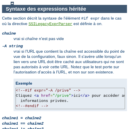
Syntaxe des expressions héritée
Cette section décrit la syntaxe de l'élément
dans le cas
#if expr
où la directive
est définie à
.
SSILegacyExprParser
on
chaîne
vrai si
chaîne
n'est pas vide
-A string
vrai si l'URL que contient la chaîne est accessible du point de
vue de la configuration, faux sinon. Il s'avère utile lorsqu'un
lien vers une URL doit être caché aux utilisateurs qui ne sont
pas autorisés à voir cette URL. Notez que le test porte sur
l'autorisation d'accès à l'URL, et non sur son existence.
Exemple
<!--#if expr="-A /prive" -->
Cliquez 
<a
href
=
"/prive"
>
ici
</a>
 pour accéder aux

  informations privées.
<!--#endif -->
chaîne1
=
chaîne2
chaîne1
==
chaîne2