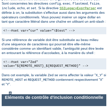
Sont concernées les directives
,
,
,
,
config
exec
flastmod
fsize
,
, et
. Si la directive
est
include
echo
set
SSILegacyExprParser
définie à
, la substitution s'effectue aussi dans les arguments des
on
opérateurs conditionnels. Vous pouvez insérer un signe dollar en
tant que caractère littéral dans une chaîne en utilisant un anti-slash :
<!--#set var="cur" value="\$test" -->
Si une référence de variable doit être substituée au beau milieu
d'une séquence de caractères qui pourrait être elle-même
considérée comme un identifiant valide, l'ambiguïté peut être levée
en entourant la référence d'accolades, à la manière du shell :
<!--#set var="Zed"
value="${REMOTE_HOST}_${REQUEST_METHOD}" -->
Dans cet exemple, la variable
se verra affecter la valeur "
" si
Zed
X_Y
et
contiennent respectivement "
"
REMOTE_HOST
REQUEST_METHOD
X
et "
".
Y
Eléments de contrôle d'inclusion conditionnelle