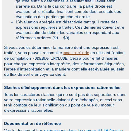
gauche suffit à déterminer le résultat final, l'évaluation
s'arrête ici. Dans le cas contraire, la partie droite est
évaluée, et le résultat final tient compte des résultats des
évaluations des parties gauche et droite.
L'évaluation abrégée est désactivée tant qu'il reste des
expressions régulières à traiter. Ces dernières doivent être
évaluées afin de définir les variables correspondant aux
références arrières (
..
).
$1
$9
Si vous voulez déterminer la manière dont une expression est
traitée, vous pouvez recompiler
en utilisant l'option
mod_include
de compilation
. Ceci a pour effet d'insérer,
-DDEBUG_INCLUDE
pour chaque expression interprétée, des informations étiquetées,
l'arbre d'interprétation et la manière dont elle est évaluée au sein
du flux de sortie envoyé au client.
Slashes d'échappement dans les expressions rationnelles
Tous les caractères slashes qui ne sont pas des séparateurs dans
votre expression rationnelle doivent être échappés, et ceci sans
tenir compte de leur signification du point de vue du moteur
d'expressions rationnelles.
Documentation de référence
Voir le document
Les expressions dans le serveur HTTP Apache
,