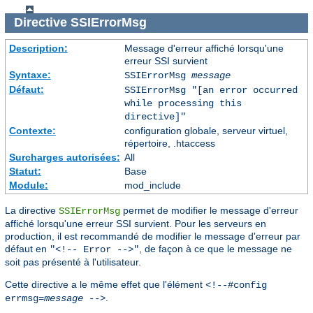
Directive
SSIErrorMsg
Description:
Message d'erreur affiché lorsqu'une
erreur SSI survient
Syntaxe:
SSIErrorMsg
message
Défaut:
SSIErrorMsg "[an error occurred
while processing this
directive]"
Contexte:
configuration globale, serveur virtuel,
répertoire, .htaccess
Surcharges autorisées:
All
Statut:
Base
Module:
mod_include
La directive
permet de modifier le message d'erreur
SSIErrorMsg
affiché lorsqu'une erreur SSI survient. Pour les serveurs en
production, il est recommandé de modifier le message d'erreur par
défaut en
, de façon à ce que le message ne
"<!-- Error -->"
soit pas présenté à l'utilisateur.
Cette directive a le même effet que l'élément
<!--#config
.
errmsg=
message
-->