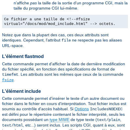
n'affiche
pas
la taille de la sortie d'un programme CGI, mais la
taille du programme CGI lui-même.
Ce fichier a une taille de <!--#fsize
virtual="/docs/mod/mod_include.html" --> octets.
Notez que dans la plupart des cas, ces deux attributs sont
identiques. Cependant, l'attribut
ne respecte pas les aliases
file
URL-space.
L'élément flastmod
Cette commande permet d'afficher la date de dernière modification
du fichier spécifié, en fonction des spécifications de format de
. Les attributs sont les mêmes que ceux de la commande
timefmt
.
fsize
L'élément include
Cette commande permet d'insérer le texte d'un autre document ou
fichier dans le fichier en cours d'interprétation. Tout fichier inclus est
soumis au contrôle d'accès habituel. Si
Options
IncludesNOEXEC
est défini pour le répertoire contenant le fichier interprété, seuls les
documents possèdant un
type MIME
de type texte (
,
text/plain
, etc...) seront inclus. Les scripts CGI, quant à eux, sont
text/html