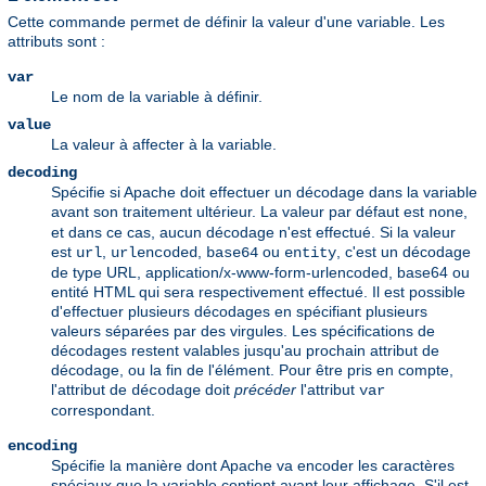
Cette commande permet de définir la valeur d'une variable. Les
attributs sont :
var
Le nom de la variable à définir.
value
La valeur à affecter à la variable.
decoding
Spécifie si Apache doit effectuer un décodage dans la variable
avant son traitement ultérieur. La valeur par défaut est
,
none
et dans ce cas, aucun décodage n'est effectué. Si la valeur
est
,
,
ou
, c'est un décodage
url
urlencoded
base64
entity
de type URL, application/x-www-form-urlencoded, base64 ou
entité HTML qui sera respectivement effectué. Il est possible
d'effectuer plusieurs décodages en spécifiant plusieurs
valeurs séparées par des virgules. Les spécifications de
décodages restent valables jusqu'au prochain attribut de
décodage, ou la fin de l'élément. Pour être pris en compte,
l'attribut de
doit
précéder
l'attribut
décodage
var
correspondant.
encoding
Spécifie la manière dont Apache va encoder les caractères
spéciaux que la variable contient avant leur affichage. S'il est