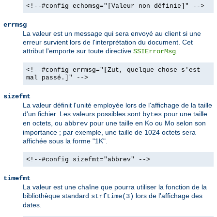
<!--#config echomsg="[Valeur non définie]" -->
errmsg
La valeur est un message qui sera envoyé au client si une
erreur survient lors de l'interprétation du document. Cet
attribut l'emporte sur toute directive
.
SSIErrorMsg
<!--#config errmsg="[Zut, quelque chose s'est
mal passé.]" -->
sizefmt
La valeur définit l'unité employée lors de l'affichage de la taille
d'un fichier. Les valeurs possibles sont
pour une taille
bytes
en octets, ou
pour une taille en Ko ou Mo selon son
abbrev
importance ; par exemple, une taille de 1024 octets sera
affichée sous la forme "1K".
<!--#config sizefmt="abbrev" -->
timefmt
La valeur est une chaîne que pourra utiliser la fonction de la
bibliothèque standard
lors de l'affichage des
strftime(3)
dates.