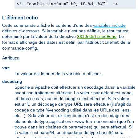
<!--#config timefmt=""%R, %B %d, %Y"" -->
L'élément echo
Cette commande affiche le contenu d'une des
variables include
définies ci-dessous. Si la variable n'est pas définie, le résultat est
déterminé par la valeur de la directive
. Le
SSIUndefinedEcho
format d'affichage des dates est défini par l'attribut
de la
timefmt
commande config.
Attributs:
var
La valeur est le nom de la variable à afficher.
decoding
Spécifie si Apache doit effectuer un décodage dans la variable
avant son traitement ultérieur. La valeur par défaut est
,
none
et dans ce cas, aucun décodage n'est effectué. Si la valeur
est
, un décodage de type URL sera effectué (il s'agit du
url
codage de type %-encoding utilisé dans les URLs des liens,
etc...). Si la valeur est
, c'est un décodage des
urlencoded
éléments de type application/x-www-form-urlencode (que l'on
trouve dans les chaînes de paramètres) qui sera effectué. Si
la valeur est
, un decodage de type base64 sera
base64