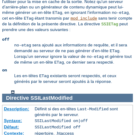
l'utiliser pour la mise en cache de la sortie. Notez qu'un serveur
d'arrière-plan ou un générateur de contenu dynamique peut lui-
même générer un en-tête
, en ignorant l'information
,
ETag
no-etag
cet en-tête
étant transmis par
sans tenir compte
ETag
mod_include
de la définition de la présente directive. La directive
peut
SSIETag
prendre une des valeurs suivantes :
off
sera ajouté aux informations de requête, et il sera
no-etag
demandé au serveur de ne pas générer d'en-tête
.
ETag
Lorsqu'un serveur ignore la valeur de
et génère tout
no-etag
de même un en-tête
, ce dernier sera respecté.
ETag
on
Les en-têtes
existants seront respectés, et ceux
ETag
générés par le serveur seront ajoutés à la réponse.
Directive
SSILastModified
Description:
Définit si des en-têtes
sont
Last-Modified
générés par le serveur.
Syntaxe:
SSILastModified on|off
Défaut:
SSILastModified off
Contexte:
répertoire, .htaccess