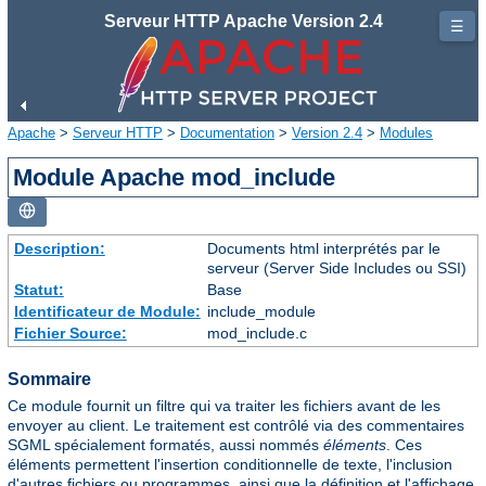
Serveur HTTP Apache Version 2.4
☰
Apache
>
Serveur HTTP
>
Documentation
>
Version 2.4
>
Modules
Module Apache mod_include
Description:
Documents html interprétés par le
serveur (Server Side Includes ou SSI)
Statut:
Base
Identificateur de Module:
include_module
Fichier Source:
mod_include.c
Sommaire
Ce module fournit un filtre qui va traiter les fichiers avant de les
envoyer au client. Le traitement est contrôlé via des commentaires
SGML spécialement formatés, aussi nommés
éléments
. Ces
éléments permettent l'insertion conditionnelle de texte, l'inclusion
d'autres fichiers ou programmes, ainsi que la définition et l'affichage