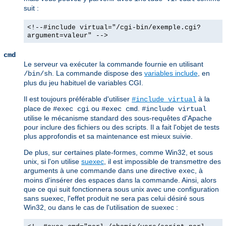
suit :
<!--#include virtual="/cgi-bin/exemple.cgi?
argument=valeur" -->
cmd
Le serveur va exécuter la commande fournie en utilisant
. La commande dispose des
variables include
, en
/bin/sh
plus du jeu habituel de variables CGI.
Il est toujours préférable d'utiliser
à la
#include virtual
place de
ou
.
#exec cgi
#exec cmd
#include virtual
utilise le mécanisme standard des sous-requêtes d'Apache
pour inclure des fichiers ou des scripts. Il a fait l'objet de tests
plus approfondis et sa maintenance est mieux suivie.
De plus, sur certaines plate-formes, comme Win32, et sous
unix, si l'on utilise
suexec
, il est impossible de transmettre des
arguments à une commande dans une directive
, à
exec
moins d'insérer des espaces dans la commande. Ainsi, alors
que ce qui suit fonctionnera sous unix avec une configuration
sans suexec, l'effet produit ne sera pas celui désiré sous
Win32, ou dans le cas de l'utilisation de suexec :