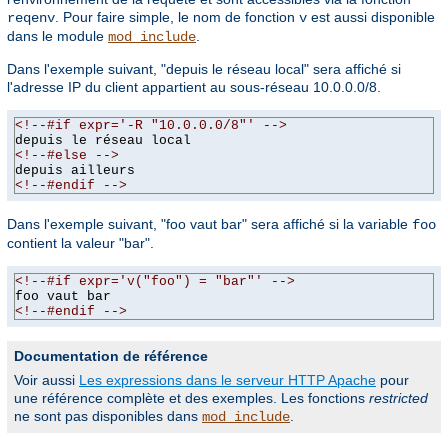
. Pour faire simple, le nom de fonction
est aussi disponible
reqenv
v
dans le module
.
mod_include
Dans l'exemple suivant, "depuis le réseau local" sera affiché si
l'adresse IP du client appartient au sous-réseau 10.0.0.0/8.
<!--#if expr='-R "10.0.0.0/8"' -->
depuis le réseau local
<!--#else -->
depuis ailleurs
<!--#endif -->
Dans l'exemple suivant, "foo vaut bar" sera affiché si la variable
foo
contient la valeur "bar".
<!--#if expr='v("foo") = "bar"' -->
foo vaut bar
<!--#endif -->
Documentation de référence
Voir aussi
Les expressions dans le serveur HTTP Apache
pour
une référence complète et des exemples. Les fonctions
restricted
ne sont pas disponibles dans
.
mod_include