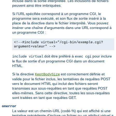
incluse dans la sortie interprétée. Les inclusions de fichiers
peuvent ainsi être imbriquées.
Si l'URL spécifiée correspond à un programme CGI, le
programme sera exécuté, et son flux de sortie inséré à la
place de la directive dans le fichier interprété. Vous pouvez
insérer une chaîne d'arguments dans une URL correspond à
un programme CGI :
<!--#include virtual="/cgi-bin/exemple.cgi?
argument=valeur" -->
doit être préféré à
pour inclure
include virtual
exec cgi
le flux de sortie d'un programme CGI dans un document
HTML.
Si la directive
est correctement définie et
KeptBodySize
valide pour le fichier inclus, les tentatives de requêtes POST
vers le document HTML qui inclut des fichiers seront
transmises aux sous-requêtes en tant que requêtes POST
elles-mêmes. Sans cette directive, toutes les sous-requêtes
sont traitées en tant que requêtes GET.
onerror
La valeur est un chemin-URL (codé-%) qui est affiché si une
tentative précédente d'inclure un fichier ou un attribut virtuel a