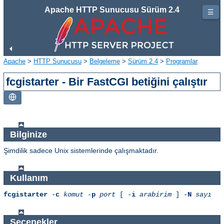
Apache HTTP Sunucusu Sürüm 2.4
☰
Apache
>
HTTP Sunucusu
>
Belgeleme
>
Sürüm 2.4
>
Programlar
fcgistarter - Bir FastCGI betiğini çalıştır
Bilginize
Şimdilik sadece Unix sistemlerinde çalışmaktadır.
Kullanım
fcgistarter
-
c
komut
-
p
port
[ -
i
arabirim
] -
N
sayı
Seçenekler