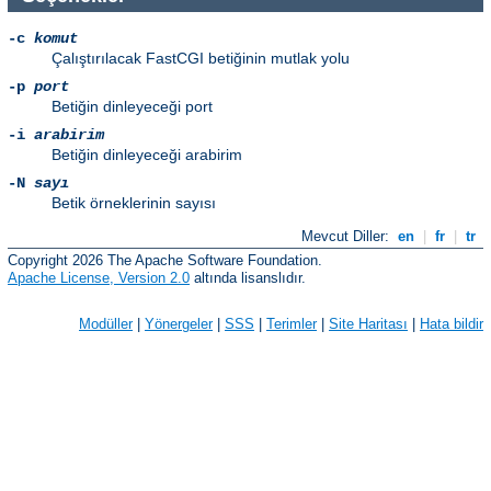
-c
komut
Çalıştırılacak FastCGI betiğinin mutlak yolu
-p
port
Betiğin dinleyeceği port
-i
arabirim
Betiğin dinleyeceği arabirim
-N
sayı
Betik örneklerinin sayısı
Mevcut Diller:
en
|
fr
|
tr
Copyright 2026 The Apache Software Foundation.
Apache License, Version 2.0
altında lisanslıdır.
Modüller
|
Yönergeler
|
SSS
|
Terimler
|
Site Haritası
|
Hata bildir