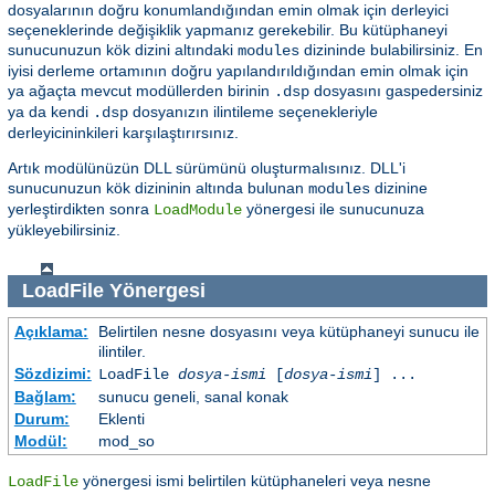
dosyalarının doğru konumlandığından emin olmak için derleyici
seçeneklerinde değişiklik yapmanız gerekebilir. Bu kütüphaneyi
sunucunuzun kök dizini altındaki
dizininde bulabilirsiniz. En
modules
iyisi derleme ortamının doğru yapılandırıldığından emin olmak için
ya ağaçta mevcut modüllerden birinin
dosyasını gaspedersiniz
.dsp
ya da kendi
dosyanızın ilintileme seçenekleriyle
.dsp
derleyicininkileri karşılaştırırsınız.
Artık modülünüzün DLL sürümünü oluşturmalısınız. DLL'i
sunucunuzun kök dizininin altında bulunan
dizinine
modules
yerleştirdikten sonra
yönergesi ile sunucunuza
LoadModule
yükleyebilirsiniz.
LoadFile
Yönergesi
Açıklama:
Belirtilen nesne dosyasını veya kütüphaneyi sunucu ile
ilintiler.
Sözdizimi:
LoadFile
dosya-ismi
[
dosya-ismi
] ...
Bağlam:
sunucu geneli, sanal konak
Durum:
Eklenti
Modül:
mod_so
yönergesi ismi belirtilen kütüphaneleri veya nesne
LoadFile