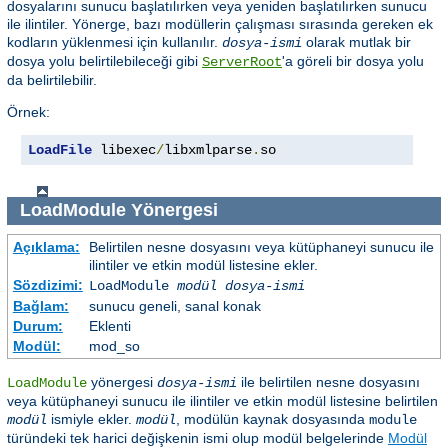
dosyalarını sunucu başlatılırken veya yeniden başlatılırken sunucu
ile ilintiler. Yönerge, bazı modüllerin çalışması sırasında gereken ek
kodların yüklenmesi için kullanılır.
olarak mutlak bir
dosya-ismi
dosya yolu belirtilebileceği gibi
'a göreli bir dosya yolu
ServerRoot
da belirtilebilir.
Örnek:
LoadFile
 libexec
/
libxmlparse
.
so
LoadModule
Yönergesi
Açıklama:
Belirtilen nesne dosyasını veya kütüphaneyi sunucu ile
ilintiler ve etkin modül listesine ekler.
Sözdizimi:
LoadModule
modül dosya-ismi
Bağlam:
sunucu geneli, sanal konak
Durum:
Eklenti
Modül:
mod_so
yönergesi
ile belirtilen nesne dosyasını
LoadModule
dosya-ismi
veya kütüphaneyi sunucu ile ilintiler ve etkin modül listesine belirtilen
ismiyle ekler.
, modülün kaynak dosyasında
modül
modül
module
türündeki tek harici değişkenin ismi olup modül belgelerinde
Modül