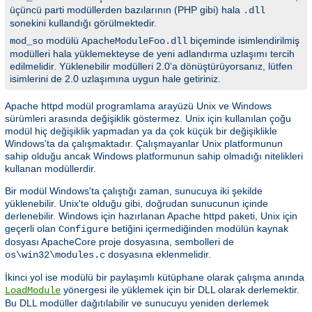
üçüncü parti modüllerden bazılarının (PHP gibi) hala
.dll
sonekini kullandığı görülmektedir.
modülü
biçeminde isimlendirilmiş
mod_so
ApacheModuleFoo.dll
modülleri hala yüklemekteyse de yeni adlandırma uzlaşımı tercih
edilmelidir. Yüklenebilir modülleri 2.0'a dönüştürüyorsanız, lütfen
isimlerini de 2.0 uzlaşımına uygun hale getiriniz.
Apache httpd modül programlama arayüzü Unix ve Windows
sürümleri arasında değişiklik göstermez. Unix için kullanılan çoğu
modül hiç değişiklik yapmadan ya da çok küçük bir değişiklikle
Windows'ta da çalışmaktadır. Çalışmayanlar Unix platformunun
sahip olduğu ancak Windows platformunun sahip olmadığı nitelikleri
kullanan modüllerdir.
Bir modül Windows'ta çalıştığı zaman, sunucuya iki şekilde
yüklenebilir. Unix'te olduğu gibi, doğrudan sunucunun içinde
derlenebilir. Windows için hazırlanan Apache httpd paketi, Unix için
geçerli olan
betiğini içermediğinden modülün kaynak
Configure
dosyası ApacheCore proje dosyasına, sembolleri de
dosyasına eklenmelidir.
os\win32\modules.c
İkinci yol ise modülü bir paylaşımlı kütüphane olarak çalışma anında
yönergesi ile yüklemek için bir DLL olarak derlemektir.
LoadModule
Bu DLL modüller dağıtılabilir ve sunucuyu yeniden derlemek