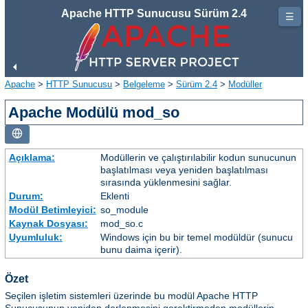
Apache HTTP Sunucusu Sürüm 2.4
☰
Apache
>
HTTP Sunucusu
>
Belgeleme
>
Sürüm 2.4
>
Modüller
Apache Modülü mod_so
Açıklama:
Modüllerin ve çalıştırılabilir kodun sunucunun
başlatılması veya yeniden başlatılması
sırasında yüklenmesini sağlar.
Durum:
Eklenti
Modül Betimleyici:
so_module
Kaynak Dosyası:
mod_so.c
Uyumluluk:
Windows için bu bir temel modüldür (sunucu
bunu daima içerir).
Özet
Seçilen işletim sistemleri üzerinde bu modül Apache HTTP