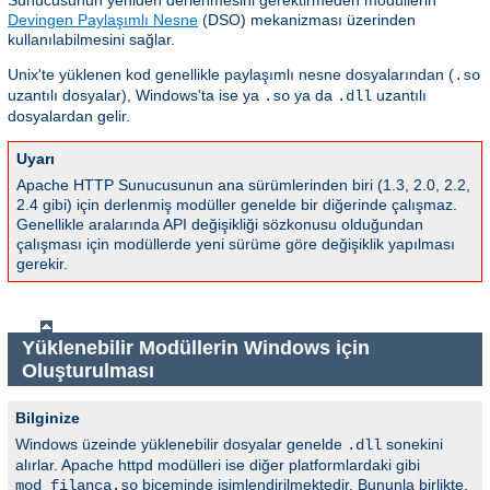
Sunucusunun yeniden derlenmesini gerektirmeden modüllerin
Devingen Paylaşımlı Nesne
(DSO) mekanizması üzerinden
kullanılabilmesini sağlar.
Unix'te yüklenen kod genellikle paylaşımlı nesne dosyalarından (
.so
uzantılı dosyalar), Windows'ta ise ya
ya da
uzantılı
.so
.dll
dosyalardan gelir.
Uyarı
Apache HTTP Sunucusunun ana sürümlerinden biri (1.3, 2.0, 2.2,
2.4 gibi) için derlenmiş modüller genelde bir diğerinde çalışmaz.
Genellikle aralarında API değişikliği sözkonusu olduğundan
çalışması için modüllerde yeni sürüme göre değişiklik yapılması
gerekir.
Yüklenebilir Modüllerin Windows için
Oluşturulması
Bilginize
Windows üzeinde yüklenebilir dosyalar genelde
sonekini
.dll
alırlar. Apache httpd modülleri ise diğer platformlardaki gibi
biçeminde isimlendirilmektedir. Bununla birlikte,
mod_filanca.so