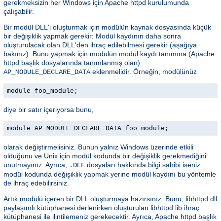
gerekmeksizin her Windows için Apache httpd kurulumunda
çalışabilir.
Bir modül DLL'i oluşturmak için modülün kaynak dosyasında küçük
bir değişiklik yapmak gerekir: Modül kaydının daha sonra
oluşturulacak olan DLL'den ihraç edilebilmesi gerekir (aşağıya
bakınız). Bunu yapmak için modülün modül kaydı tanımına (Apache
httpd başlık dosyalarında tanımlanmış olan)
eklenmelidir. Örneğin, modülünüz
AP_MODULE_DECLARE_DATA
module foo_module;
diye bir satır içeriyorsa bunu,
module AP_MODULE_DECLARE_DATA foo_module;
olarak değiştirmelisiniz. Bunun yalnız Windows üzerinde etkili
olduğunu ve Unix için modül kodunda bir değişiklik gerekmediğini
unutmayınız. Ayrıca,
dosyaları hakkında bilgi sahibi iseniz
.DEF
modül kodunda değişiklik yapmak yerine modül kaydını bu yöntemle
de ihraç edebilirsiniz.
Artık modülü içeren bir DLL oluşturmaya hazırsınız. Bunu, libhttpd.dll
paylaşımlı kütüphanesi derlenirken oluşturulan libhttpd.lib ihraç
kütüphanesi ile ilintilemeniz gerekecektir. Ayrıca, Apache httpd başlık