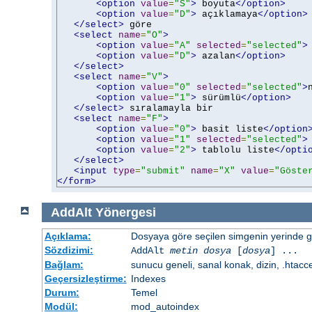
<option
value
=
"S"
>
 boyuta
</option>
<option
value
=
"D"
>
 açıklamaya
</option>
</select>
 göre

<select
name
=
"O"
>
<option
value
=
"A"
selected
=
"selected"
>
<option
value
=
"D"
>
 azalan
</option>
</select>
<select
name
=
"V"
>
<option
value
=
"0"
selected
=
"selected"
>
<option
value
=
"1"
>
 sürümlü
</option>
</select>
 sıralamayla bir

<select
name
=
"F"
>
<option
value
=
"0"
>
 basit liste
</option
<option
value
=
"1"
selected
=
"selected"
>
<option
value
=
"2"
>
 tablolu liste
</opti
</select>
<input
type
=
"submit"
name
=
"X"
value
=
"Göste
</form>
AddAlt
Yönergesi
Açıklama:
Dosyaya göre seçilen simgenin yerinde gös
Sözdizimi:
AddAlt
metin
dosya
[
dosya
] ...
Bağlam:
sunucu geneli, sanal konak, dizin, .htacc
Geçersizleştirme:
Indexes
Durum:
Temel
Modül:
mod_autoindex