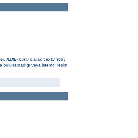
ler.
olarak
MIME-türü
text/html
ge bulunamadığı veya istemci resim