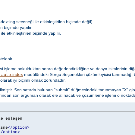
seçeneği ile etkinleştirilen biçimde değil)
ndexing
en biçimde yapılır
le etkinleştirilen biçimde yapılır.
telenir.
i işleme sokulduktan sonra değerlendirildiğine ve dosya isimlerinin diğe
modülündeki Sorgu Seçenekleri çözümleyicisi tanımadığı b
_autoindex
olarak iyi biçimli olmak zorundadır.
ilmiştir. Son satırda bulunan "submit" düğmesindeki tanınmayan "X" gird
fından son argüman olarak ele alınacak ve çözümleme işlemi o noktada
le eşleşen

isme
</option>
</option>