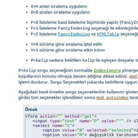
artan sıralama uygulanır.
O=A
azalan sıralama uygulanır.
O=D
listeleme basit listeleme biçiminde yapılır (
F=0
FancyI
listeleme
seçeneği ile etkinleştiril
F=1
FancyIndexing
listeleme
ve
seçeneği i
F=2
FancyIndexing
HTMLTable
sürüme göre sıralama iptal edilir.
V=0
sürüme göre sıralama etkin kılınır.
V=1
sadece belirtilen
ile eşleşen dosyalar is
P=
kalıp
kalıp
sorgu seçeneğinin normalde
yönerges
P=
kalıp
IndexIgnore
koşullarının konusu olmaya devam ettiğine dikkat ediniz.
mod
işlemi durdurur. Sorgu Seçenekleri yukarıda belirtilene uygun 
Aşağıdaki basit örnekte sorgu seçeneklerinin kullanımı göster
girdisi tüm seçenekler işlendikten sonra
tara
mod_autoindex
Örnek
<form
action
=
""
method
=
"get"
>
<input
type
=
"text"
name
=
"P"
value
=
"*"
/>
 i
<select
name
=
"C"
>
<option
value
=
"N"
selected
=
"selected"
>
<option
value
=
"M"
>
 değişiklik tarihine