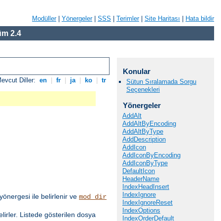
Modüller
|
Yönergeler
|
SSS
|
Terimler
|
Site Haritası
|
Hata bildir
m 2.4
Konular
evcut Diller:
en
|
fr
|
ja
|
ko
|
tr
Sütun Sıralamada Sorgu
Seçenekleri
Yönergeler
AddAlt
AddAltByEncoding
AddAltByType
AddDescription
AddIcon
AddIconByEncoding
AddIconByType
DefaultIcon
HeaderName
IndexHeadInsert
IndexIgnore
yönergesi ile belirlenir ve
mod_dir
IndexIgnoreReset
IndexOptions
elirler. Listede gösterilen dosya
IndexOrderDefault