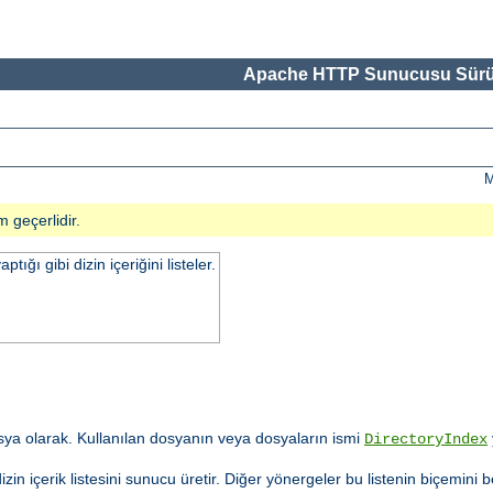
Apache HTTP Sunucusu Sürü
M
m geçerlidir.
ğı gibi dizin içeriğini listeler.
ya olarak. Kullanılan dosyanın veya dosyaların ismi
DirectoryIndex
in içerik listesini sunucu üretir. Diğer yönergeler bu listenin biçemini b