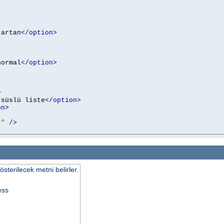
 artan
</option>
normal
</option>
>
 süslü liste
</option>
on>
r"
/>
terilecek metni belirler.
ess