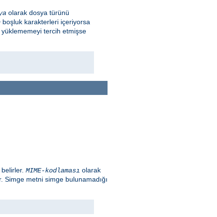
olarak dosya türünü
ya
boşluk karakterleri içeriyorsa
n
m yüklememeyi tercih etmişse
belirler.
olarak
MIME-kodlaması
ır. Simge metni simge bulunamadığı