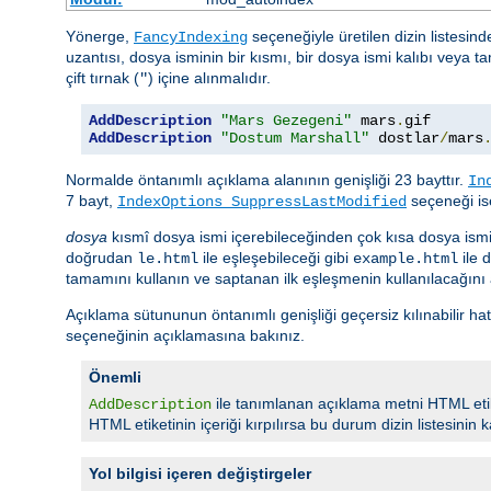
Yönerge,
seçeneğiyle üretilen dizin listesind
FancyIndexing
uzantısı, dosya isminin bir kısmı, bir dosya ismi kalıbı veya ta
çift tırnak (
) içine alınmalıdır.
"
AddDescription
"Mars Gezegeni"
 mars
.
gif 
AddDescription
"Dostum Marshall"
 dostlar
/
mars
Normalde öntanımlı açıklama alanının genişliği 23 bayttır.
In
7 bayt,
seçeneği ise
IndexOptions SuppressLastModified
dosya
kısmî dosya ismi içerebileceğinden çok kısa dosya ism
doğrudan
ile eşleşebileceği gibi
ile 
le.html
example.html
tamamını kullanın ve saptanan ilk eşleşmenin kullanılacağını
Açıklama sütununun öntanımlı genişliği geçersiz kılınabilir ha
seçeneğinin açıklamasına bakınız.
Önemli
ile tanımlanan açıklama metni HTML etike
AddDescription
HTML etiketinin içeriği kırpılırsa bu durum dizin listesinin ka
Yol bilgisi içeren değiştirgeler