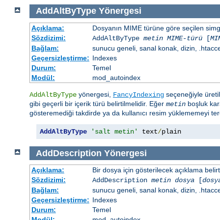
AddAltByType
Yönergesi
Açıklama:
Dosyanın MIME türüne göre seçilen simgen
Sözdizimi:
AddAltByType
metin
MIME-türü
[
MI
Bağlam:
sunucu geneli, sanal konak, dizin, .htacc
Geçersizleştirme:
Indexes
Durum:
Temel
Modül:
mod_autoindex
yönergesi,
seçeneğiyle üretil
AddAltByType
FancyIndexing
gibi geçerli bir içerik türü belirtilmelidir. Eğer
boşluk kara
metin
gösteremediği takdirde ya da kullanıcı resim yüklememeyi terci
AddAltByType
'salt metin'
 text
/
plain
AddDescription
Yönergesi
Açıklama:
Bir dosya için gösterilecek açıklama belirtil
Sözdizimi:
AddDescription
metin dosya
[
dosy
Bağlam:
sunucu geneli, sanal konak, dizin, .htacc
Geçersizleştirme:
Indexes
Durum:
Temel
Modül:
mod_autoindex