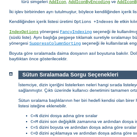
türü simgeleri
,
ve
AddIcon
AddIconByEncoding
AddIconB
İki işlev birbirinden ayrı tutulmuştur, böylece kendiliğinden içerik lis
Kendiliğinden içerik listesi üretimi
ile etkin kılı
Options +Indexes
yönergesi
seçeneği ile kullanılmış
IndexOptions
FancyIndexing
(süslü liste). Aynı başlığa peşpeşe tıklamak suretiyle sıralamayı b
yönergesi
seçeneği ile kullanılarak enge
SuppressColumnSorting
Boyuta göre sıralamada daima dosyanın asıl boyutuna bakılır. Dola
baytlıktan önce gösterilecektir.
Sütun Sıralamada Sorgu Seçenekleri
İstemciye, dizin içeriğini listelerken neleri hangi sırada listel
sağlanmıştır. Çıktı üzerinde kullanıcı denetimini tamamen or
Sütun sıralama başlıklarının her biri hedefi kendisi olan birer
listesi isteğine eklenebilir.
dizini dosya adına göre sıralar
C=N
dizini son değişiklik zamanına ve ardından dosya is
C=M
dizini boyuta ve ardından dosya adına göre sıralar
C=S
dizini açıklamaya ve ardından dosya adına göre sır
C=D