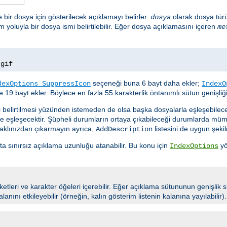
e bir dosya için gösterilecek açıklamayı belirler.
olarak dosya tür
dosya
m yoluyla bir dosya ismi belirtilebilir. Eğer dosya açıklamasını içeren
me
.
gif
seçeneği buna 6 bayt daha ekler;
dexOptions SuppressIcon
IndexO
 19 bayt ekler. Böylece en fazla 55 karakterlik öntanımlı sütun genişliğin
i belirtilmesi yüzünden istemeden de olsa başka dosyalarla eşleşebile
de eşleşecektir. Şüpheli durumların ortaya çıkabileceği durumlarda m
 aklınızdan çıkarmayın ayrıca,
listesini de uygun şekil
AddDescription
tta sınırsız açıklama uzunluğu atanabilir. Bu konu için
yö
IndexOptions
tleri ve karakter öğeleri içerebilir. Eğer açıklama sütununun genişlik s
lanını etkileyebilir (örneğin, kalın gösterim listenin kalanına yayılabilir).