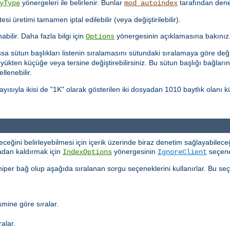
yönergeleri ile belirlenir. Bunlar
tarafından denet
yType
mod_autoindex
tesi üretimi tamamen iptal edilebilir (veya değiştirilebilir).
nabilir. Daha fazla bilgi için
yönergesinin açıklamasına bakınız
Options
sa sütun başlıkları listenin sıralamasını sütundaki sıralamaya göre değiş
üyükten küçüğe veya tersine değiştirebilirsiniz. Bu sütun başlığı bağları
llenebilir.
yısıyla ikisi de "1K" olarak gösterilen iki dosyadan 1010 baytlık olan
eyeceğini belirleyebilmesi için içerik üzerinde biraz denetim sağlayabileceğ
tadan kaldırmak için
yönergesinin
seçeneğ
IndexOptions
IgnoreClient
 hiper bağ olup aşağıda sıralanan sorgu seçeneklerini kullanırlar. Bu seçe
mine göre sıralar.
alar.