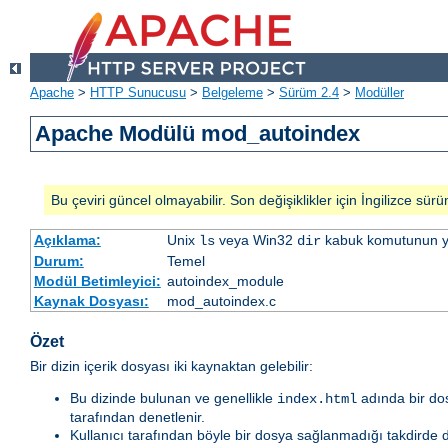
Apache
>
HTTP Sunucusu
>
Belgeleme
>
Sürüm 2.4
>
Modüller
Apache Modülü mod_autoindex
Bu çeviri güncel olmayabilir. Son değişiklikler için İngilizce sürü
Açıklama:
Unix
veya Win32
kabuk komutunun yaptı
ls
dir
Durum:
Temel
Modül Betimleyici:
autoindex_module
Kaynak Dosyası:
mod_autoindex.c
Özet
Bir dizin içerik dosyası iki kaynaktan gelebilir:
Bu dizinde bulunan ve genellikle
adında bir dos
index.html
tarafından denetlenir.
Kullanıcı tarafından böyle bir dosya sağlanmadığı takdirde diz