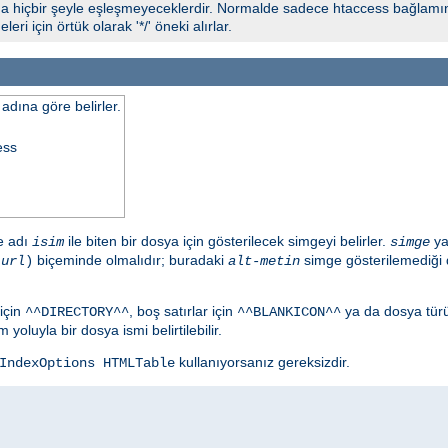
 hiçbir şeyle eşleşmeyeceklerdir. Normalde sadece htaccess bağlamında
eri için örtük olarak '*/' öneki alırlar.
adına göre belirler.
ess
de adı
ile biten bir dosya için gösterilecek simgeyi belirler.
ya
isim
simge
biçeminde olmalıdır; buradaki
simge gösterilemediği 
,
url
)
alt-metin
için
, boş satırlar için
ya da dosya tür
^^DIRECTORY^^
^^BLANKICON^^
yoluyla bir dosya ismi belirtilebilir.
kullanıyorsanız gereksizdir.
IndexOptions HTMLTable