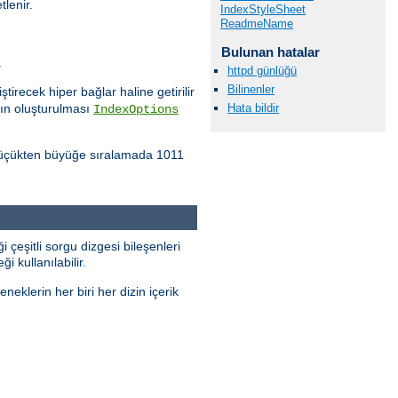
lenir.
IndexStyleSheet
ReadmeName
Bulunan hatalar
.
httpd günlüğü
Bilinenler
tirecek hiper bağlar haline getirilir
Hata bildir
nın oluşturulması
IndexOptions
ı küçükten büyüğe sıralamada 1011
i çeşitli sorgu dizgesi bileşenleri
i kullanılabilir.
neklerin her biri her dizin içerik