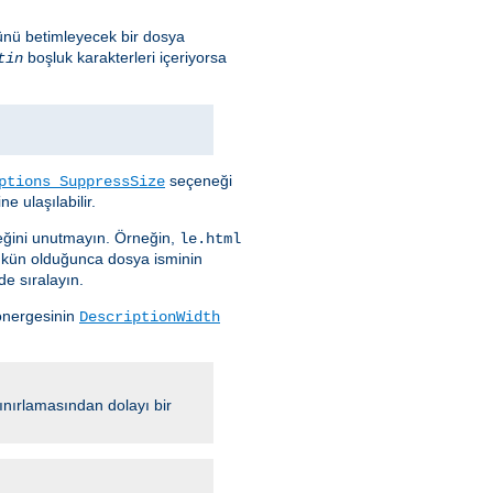
ünü betimleyecek bir dosya
boşluk karakterleri içeriyorsa
tin
seçeneği
ptions SuppressSize
e ulaşılabilir.
ceğini unutmayın. Örneğin,
le.html
ümkün olduğunca dosya isminin
de sıralayın.
nergesinin
DescriptionWidth
ınırlamasından dolayı bir