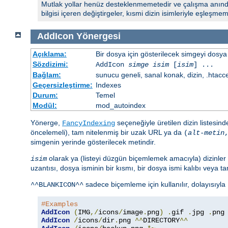
Mutlak yollar henüz desteklenmemetedir ve çalışma anında
bilgisi içeren değiştirgeler, kısmi dizin isimleriyle eşleşmemel
AddIcon
Yönergesi
Açıklama:
Bir dosya için gösterilecek simgeyi dosya 
Sözdizimi:
AddIcon
simge
isim
[
isim
] ...
Bağlam:
sunucu geneli, sanal konak, dizin, .htacc
Geçersizleştirme:
Indexes
Durum:
Temel
Modül:
mod_autoindex
Yönerge,
seçeneğiyle üretilen dizin listesin
FancyIndexing
öncelemeli), tam nitelenmiş bir uzak URL ya da
(
alt-metin
simgenin yerinde gösterilecek metindir.
olarak ya (listeyi düzgün biçemlemek amacıyla) dizinler 
isim
uzantısı, dosya isminin bir kısmı, bir dosya ismi kalıbı veya tam 
sadece biçemleme için kullanılır, dolayısıyla
^^BLANKICON^^
#Examples
AddIcon
(
IMG
,/
icons
/
image
.
png
)
.
gif 
.
jpg 
.
AddIcon
/
icons
/
dir
.
png 
^^
DIRECTORY
^^