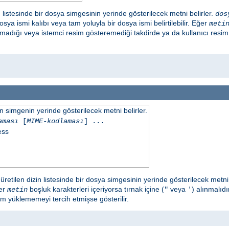
 listesinde bir dosya simgesinin yerinde gösterilecek metni belirler.
dos
sya ismi kalıbı veya tam yoluyla bir dosya ismi belirtilebilir. Eğer
meti
amadığı veya istemci resim gösteremediği takdirde ya da kullanıcı resi
simgenin yerinde gösterilecek metni belirler.
aması
[
MIME-kodlaması
] ...
ess
retilen dizin listesinde bir dosya simgesinin yerinde gösterilecek metni 
ğer
boşluk karakterleri içeriyorsa tırnak içine (
veya
) alınmalıd
metin
"
'
im yüklememeyi tercih etmişse gösterilir.