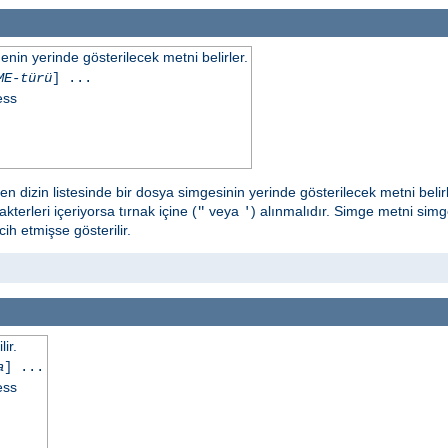
in yerinde gösterilecek metni belirler.
ME-türü
] ...
ess
en dizin listesinde bir dosya simgesinin yerinde gösterilecek metni belir
kterleri içeriyorsa tırnak içine (
veya
) alınmalıdır. Simge metni sim
"
'
h etmişse gösterilir.
ir.
a
] ...
ess