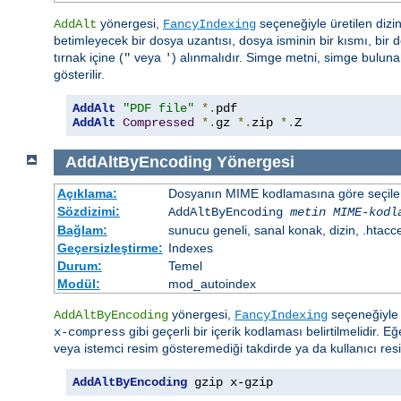
yönergesi,
seçeneğiyle üretilen dizin
AddAlt
FancyIndexing
betimleyecek bir dosya uzantısı, dosya isminin bir kısmı, bir do
tırnak içine (
veya
) alınmalıdır. Simge metni, simge bulun
"
'
gösterilir.
AddAlt
"PDF file"
*.
AddAlt
Compressed
*.
gz 
*.
zip 
*.
Z
AddAltByEncoding
Yönergesi
Açıklama:
Dosyanın MIME kodlamasına göre seçilen 
Sözdizimi:
AddAltByEncoding
metin
MIME-kodl
Bağlam:
sunucu geneli, sanal konak, dizin, .htacc
Geçersizleştirme:
Indexes
Durum:
Temel
Modül:
mod_autoindex
yönergesi,
seçeneğiyle ü
AddAltByEncoding
FancyIndexing
gibi geçerli bir içerik kodlaması belirtilmelidir. E
x-compress
veya istemci resim gösteremediği takdirde ya da kullanıcı res
AddAltByEncoding
 gzip x-gzip