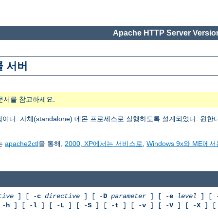
Apache HTTP Server Version
콜 서버
문서를 참고하세요.
이다. 자체(standalone) 데몬 프로세스로 실행하도록 설계되었다. 
는
apache2ctl
을 통해,
2000, XP에서는 서비스로
,
Windows 9x와 ME
tive
] [ -
c
directive
] [ -
D
parameter
] [ -
e
level
] [ 
 -
h
] [ -
l
] [ -
L
] [ -
S
] [ -
t
] [ -
v
] [ -
V
] [ -
X
] [