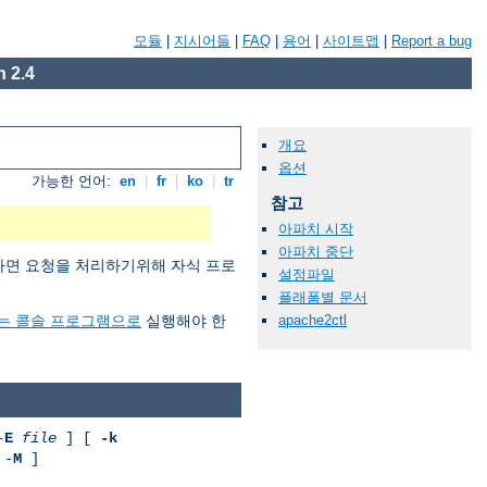
모듈
|
지시어들
|
FAQ
|
용어
|
사이트맵
|
Report a bug
 2.4
개요
옵션
가능한 언어:
en
|
fr
|
ko
|
tr
참고
아파치 시작
아파치 중단
원한다면 요청을 처리하기위해 자식 프로
설정파일
플래폼별 문서
에서는 콜솔 프로그램으로
실행해야 한
apache2ctl
-
E
file
] [
-k
 -
M
]