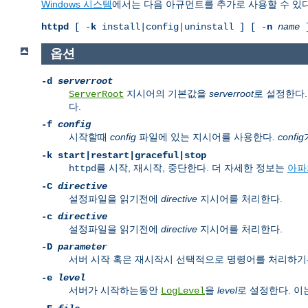
Windows 시스템
에서는 다음 아규먼트를 추가로 사용할 수 있다
httpd
[ -
k
install|config|uninstall ] [ -
n
name
]
옵션
-d
serverroot
지시어의 기본값을
serverroot
로 설정한다.
ServerRoot
다.
-f
config
시작할때
config
파일에 있는 지시어를 사용한다.
config
-k
start|restart|graceful|stop
를 시작, 재시작, 중단한다. 더 자세한 정보는
아파
httpd
-C
directive
설정파일을 읽기전에
directive
지시어를 처리한다.
-c
directive
설정파일을 읽기전에
directive
지시어를 처리한다.
-D
parameter
서버 시작 혹은 재시작시 선택적으로 명령어를 처리하
-e
level
서버가 시작하는동안
을
level
로 설정한다. 이
LogLevel