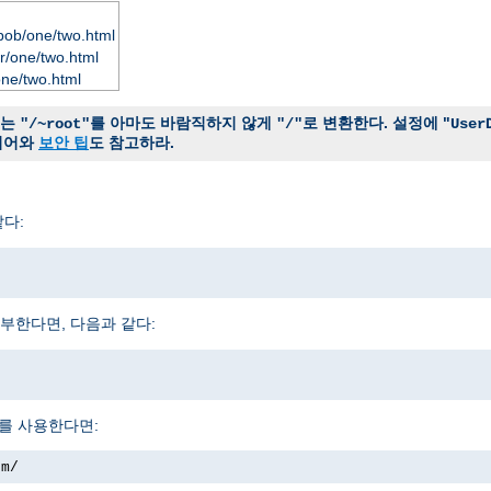
bob/one/two.html
r/one/two.html
one/two.html
는
를 아마도 바람직하지 않게
로 변환한다. 설정에 "
"/~root"
"/"
User
시어와
보안 팁
도 참고하라.
다:
부한다면, 다음과 같다:
를 사용한다면:
om/