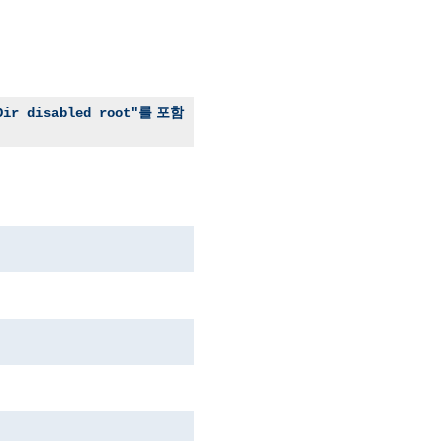
"를 포함
Dir disabled root