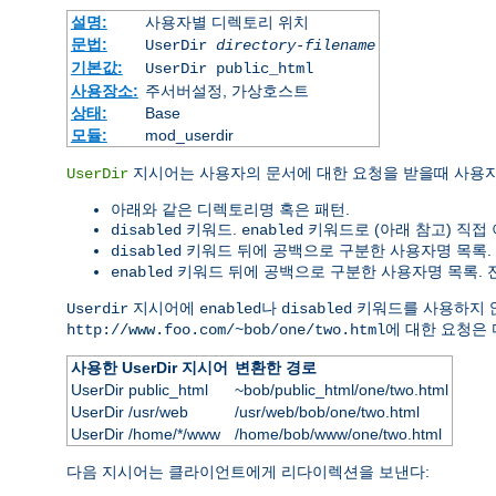
설명:
사용자별 디렉토리 위치
문법:
UserDir
directory-filename
기본값:
UserDir public_html
사용장소:
주서버설정, 가상호스트
상태:
Base
모듈:
mod_userdir
지시어는 사용자의 문서에 대한 요청을 받을때 사용
UserDir
아래와 같은 디렉토리명 혹은 패턴.
키워드.
키워드로 (아래 참고) 직접
disabled
enabled
키워드 뒤에 공백으로 구분한 사용자명 목록
disabled
키워드 뒤에 공백으로 구분한 사용자명 목록. 전
enabled
지시어에
나
키워드를 사용하지 
Userdir
enabled
disabled
에 대한 요청은
http://www.foo.com/~bob/one/two.html
사용한 UserDir 지시어
변환한 경로
UserDir public_html
~bob/public_html/one/two.html
UserDir /usr/web
/usr/web/bob/one/two.html
UserDir /home/*/www
/home/bob/www/one/two.html
다음 지시어는 클라이언트에게 리다이렉션을 보낸다: