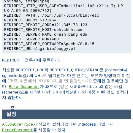
xbitmap, image/jpeg
REDIRECT_HTTP_USER_AGENT=Mozilla/1.1b2 (X11; I; HP-
UX A.09.05 9000/712)
REDIRECT_PATH=.:/bin:/usr/local/bin:/etc
REDIRECT_QUERY_STRING=
REDIRECT_REMOTE_ADDR=121.345.78.123
REDIRECT_REMOTE_HOST=ooh.ahhh.com
REDIRECT_SERVER_NAME=crash.bang.edu
REDIRECT_SERVER_PORT=80
REDIRECT_SERVER_SOFTWARE=Apache/0.8.15
REDIRECT_URL=/cgi-bin/buggy.pl
접두사에 주목하라.
REDIRECT_
최소한
과
은 (cgi-script나
REDIRECT_URL
REDIRECT_QUERY_STRING
cgi-include일) 새 URL로 넘겨진다. 다른 변수는 오류가 발생하기 이전
에
(
역주;
이름에서
를 뺀 환경변수가)
존재한 경우에만 있
REDIRECT_
다.
가
외부로
(같은 서버라도
와 같은 스킴
ErrorDocument
http:
(scheme)으로 시작한다면) 리다이렉션한다면 이중 어떤 것도 설정되
지
않는다
.
설정
가 적절히 설정되었다면 .htaccess 파일에서
AllowOverride
를 사용할 수 있다.
ErrorDocument