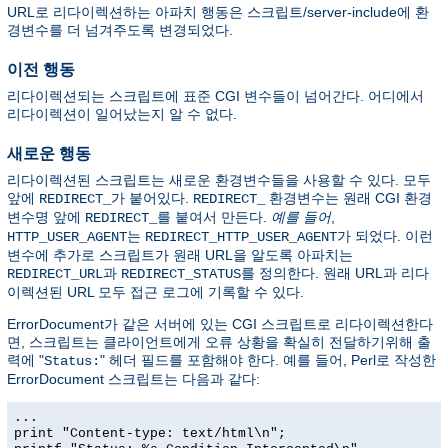
URL로 리다이렉션하는 아파치 행동은 스크립트/server-include에 환
경변수를 더 넘겨주도록 변경되었다.
이전 행동
리다이렉션되는 스크립트에 표준 CGI 변수들이 넘어간다. 어디에서
리다이렉션이 일어났는지 알 수 없다.
새로운 행동
리다이렉션된 스크립트는 새로운 환경변수들을 사용할 수 있다. 모두
앞에
가 붙어있다.
환경변수는 원래 CGI 환경
REDIRECT_
REDIRECT_
변수명 앞에
를 붙여서 만든다.
예를 들어
,
REDIRECT_
는
가 되었다. 이런
HTTP_USER_AGENT
REDIRECT_HTTP_USER_AGENT
변수에 추가로 스크립트가 원래 URL을 알도록 아파치는
과
를 정의한다. 원래 URL과 리다
REDIRECT_URL
REDIRECT_STATUS
이렉션된 URL 모두 접근 로그에 기록할 수 있다.
ErrorDocument가 같은 서버에 있는 CGI 스크립트로 리다이렉션한다
면, 스크립트는 클라이언트에게 오류 상황을 확실히 전달하기위해 출
력에 "
" 헤더 필드를 포함해야 한다. 예를 들어, Perl로 작성한
Status:
ErrorDocument 스크립트는 다음과 같다:
...
print "Content-type: text/html\n";