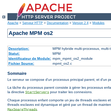
Apache
>
Serveur HTTP
>
Documentation
>
Version 2.4
>
Modules
Apache MPM os2
Description:
MPM hybride multi-processus, multi-
Statut:
MPM
Identificateur de Module:
mpm_mpmt_os2_module
Fichier Source:
mpmt_os2.c
Sommaire
Le serveur se compose d'un processus principal parent, et d'un p
La tâche du processus parent consiste à gérer les processus enfant
la directive
pour traiter les connexions.
StartServers
Chaque processus enfant comporte un jeu de threads esclaves et un
threads esclaves est dynamique et géré par un thread de mainten
.
MaxSpareThreads