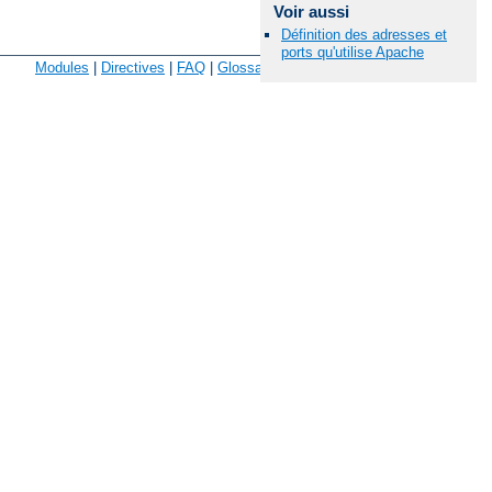
Voir aussi
Définition des adresses et
Langues Disponibles:
en
|
fr
ports qu'utilise Apache
Modules
|
Directives
|
FAQ
|
Glossaire
|
Plan du site
|
Signaler un bug