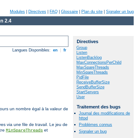
Modules
|
Directives
|
FAQ
|
Glossaire
|
Plan du site
|
Signaler un bug
n 2.4
Directives
Group
Langues Disponibles:
en
|
fr
Listen
ListenBacklog
MaxConnectionsPerChild
MaxSpareThreads
MinSpareThreads
PidFile
ReceiveBufferSize
SendBufferSize
StartServers
User
Traitement des bugs
jours un nombre égal à la valeur de
Journal des modifications de
httpd
 via une file de travail. Le jeu de
Problèmes connus
tre
et
MinSpareThreads
Signaler un bug