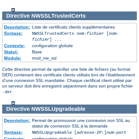
Directive
NWSSLTrustedCerts
Description:
Liste de certificats clients supplémentaires
Syntaxe:
NWSSLTrustedCerts
nom-fichier
[
nom-
fichier
] ...
Contexte:
configuration globale
Statut:
Base
Module:
mod_nw_ssl
Cette directive permet de spécifier une liste de fichiers (au format
DER) contenant des certificats clients utilisés lors de l'établissement
d'une connexion SSL mandatée. Chaque certificat client utilisé par
un serveur doit être enregistré séparément dans son propre fichier
.
.der
Directive
NWSSLUpgradeable
Description:
Permet de promouvoir une connexion non SSL au
statut de connexion SSL à la demande
Syntaxe:
NWSSLUpgradeable [
adresse-IP
:]
num-port
Contexte:
configuration globale