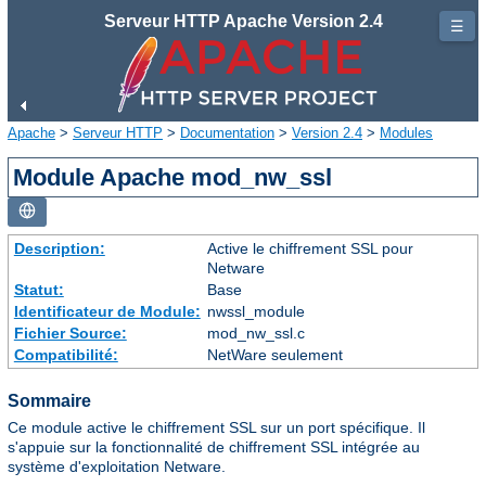
Serveur HTTP Apache Version 2.4
☰
Apache
>
Serveur HTTP
>
Documentation
>
Version 2.4
>
Modules
Module Apache mod_nw_ssl
Description:
Active le chiffrement SSL pour
Netware
Statut:
Base
Identificateur de Module:
nwssl_module
Fichier Source:
mod_nw_ssl.c
Compatibilité:
NetWare seulement
Sommaire
Ce module active le chiffrement SSL sur un port spécifique. Il
s'appuie sur la fonctionnalité de chiffrement SSL intégrée au
système d'exploitation Netware.