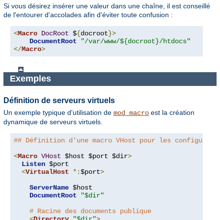
Si vous désirez insérer une valeur dans une chaîne, il est conseillé
de l'entourer d'accolades afin d'éviter toute confusion :
<
Macro
DocRoot
 $
{
docroot
}>
DocumentRoot
"/var/www/${docroot}/htdocs"
</
Macro
>
Exemples
Définition de serveurs virtuels
Un exemple typique d'utilisation de
est la création
mod_macro
dynamique de serveurs virtuels.
## Définition d'une macro VHost pour les configurati
<
Macro
VHost
 $host $port $dir
>
Listen
 $port

<
VirtualHost
*:
$port
>
ServerName
 $host

DocumentRoot
"$dir"
# Racine des documents publique
<
Directory
"$dir"
>