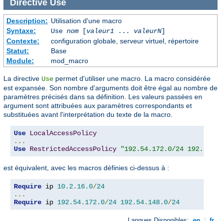
Directive
Use
Description:
Utilisation d'une macro
Syntaxe:
Use
nom
[
valeur1
...
valeurN
]
Contexte:
configuration globale, serveur virtuel, répertoire
Statut:
Base
Module:
mod_macro
La directive
permet d'utiliser une macro. La macro considérée
Use
est expansée. Son nombre d'arguments doit être égal au nombre de
paramètres précisés dans sa définition. Les valeurs passées en
argument sont attribuées aux paramètres correspondants et
substituées avant l'interprétation du texte de la macro.
Use
LocalAccessPolicy
...
Use
RestrictedAccessPolicy
"192.54.172.0/24 192.54.1
est équivalent, avec les macros définies ci-dessus à :
Require
 ip 
10.2
.
16.0
/
24
...
Require
 ip 
192.54
.
172.0
/
24
192.54
.
148.0
/
24
Langues Disponibles:
en
|
fr