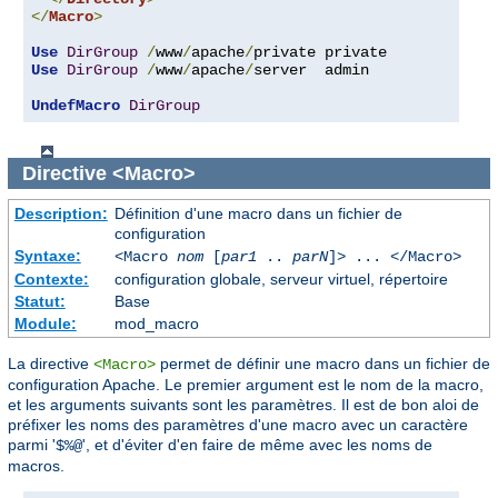
</
Macro
>
Use
DirGroup
/
www
/
apache
/
Use
DirGroup
/
www
/
apache
/
server  admin

UndefMacro
DirGroup
Directive
<Macro>
Description:
Définition d'une macro dans un fichier de
configuration
Syntaxe:
<Macro
nom
[
par1
..
parN
]> ... </Macro>
Contexte:
configuration globale, serveur virtuel, répertoire
Statut:
Base
Module:
mod_macro
La directive
permet de définir une macro dans un fichier de
<Macro>
configuration Apache. Le premier argument est le nom de la macro,
et les arguments suivants sont les paramètres. Il est de bon aloi de
préfixer les noms des paramètres d'une macro avec un caractère
parmi '
', et d'éviter d'en faire de même avec les noms de
$%@
macros.