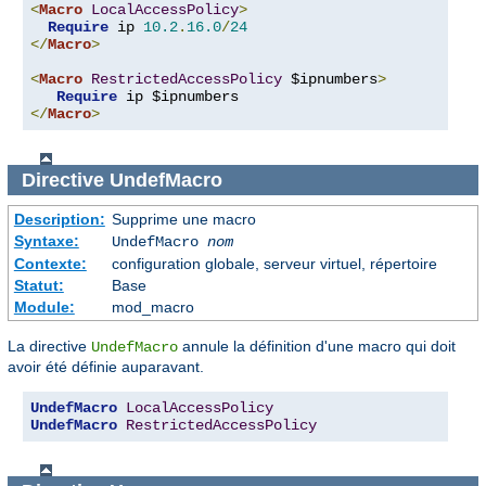
<
Macro
LocalAccessPolicy
>
Require
 ip 
10.2
.
16.0
/
24
</
Macro
>
<
Macro
RestrictedAccessPolicy
 $ipnumbers
>
Require
</
Macro
>
Directive
UndefMacro
Description:
Supprime une macro
Syntaxe:
UndefMacro
nom
Contexte:
configuration globale, serveur virtuel, répertoire
Statut:
Base
Module:
mod_macro
La directive
annule la définition d'une macro qui doit
UndefMacro
avoir été définie auparavant.
UndefMacro
LocalAccessPolicy
UndefMacro
RestrictedAccessPolicy