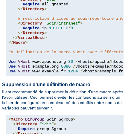
Require
 all granted

</
Directory
>
# restriction d'accès au sous-répertoire intrane
<
Directory
"$dir/intranet"
>
Require
 ip 
10.0
.
0.0
/
8
</
Directory
>
</
VirtualHost
>
</
Macro
>
## Utilisation de la macro VHost avec différents arg
Use
VHost
 www
.
apache
.
org 
80
/
vhosts
/
apache
/
Use
VHost
 example
.
org 
8080
/
vhosts
/
example
/
Use
VHost
 www
.
example
.
fr 
1234
/
vhosts
/
example
.
fr
/
htd
Suppression d'une définition de macro
Il est recommandé de supprimer la définition d'une macro après
l'avoir utilisée. Ceci permet d'éviter les confusions au sein d'un
fichier de configuration complexe où des conflits entre noms de
variables peuvent survenir.
<
Macro
DirGroup
 $dir $group
>
<
Directory
"$dir"
>
Require
 group $group

</
Directory
>