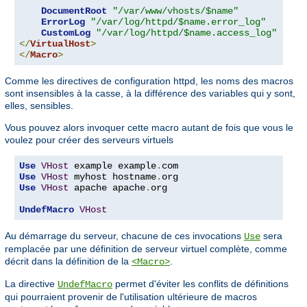
DocumentRoot
"/var/www/vhosts/$name"
ErrorLog
"/var/log/httpd/$name.error_log"
CustomLog
"/var/log/httpd/$name.access_log"
</
VirtualHost
>
</
Macro
>
Comme les directives de configuration httpd, les noms des macros
sont insensibles à la casse, à la différence des variables qui y sont,
elles, sensibles.
Vous pouvez alors invoquer cette macro autant de fois que vous le
voulez pour créer des serveurs virtuels
Use
VHost
 example example
.
Use
VHost
 myhost hostname
.
Use
VHost
 apache apache
.
org

UndefMacro
VHost
Au démarrage du serveur, chacune de ces invocations
sera
Use
remplacée par une définition de serveur virtuel complète, comme
décrit dans la définition de la
.
<Macro>
La directive
permet d'éviter les conflits de définitions
UndefMacro
qui pourraient provenir de l'utilisation ultérieure de macros