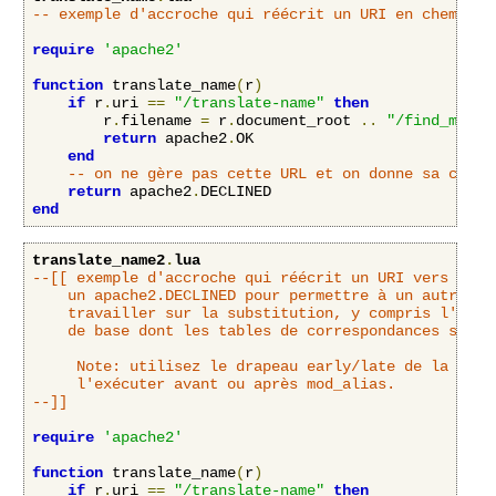
-- exemple d'accroche qui réécrit un URI en chemin d
require
'apache2'
function
 translate_name
(
r
)
if
 r
.
uri 
==
"/translate-name"
then
        r
.
filename 
=
 r
.
document_root 
..
"/find_me.tx
return
 apache2
.
OK

end
-- on ne gère pas cette URL et on donne sa chanc
return
 apache2
.
end
translate_name2
.
lua
--[[ exemple d'accroche qui réécrit un URI vers un au
	un apache2.DECLINED pour permettre à un autre interpréteur d'URL de

	travailler sur la substitution, y compris l'accroche translate_name

	de base dont les tables de correspondances se basent sur DocumentRoot.

     Note: utilisez le drapeau early/late de la direc
     l'exécuter avant ou après mod_alias.

--]]
require
'apache2'
function
 translate_name
(
r
)
if
 r
.
uri 
==
"/translate-name"
then