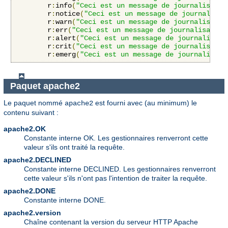
        r
:
info
(
"Ceci est un message de journalisatio
        r
:
notice
(
"Ceci est un message de journalisat
        r
:
warn
(
"Ceci est un message de journalisatio
        r
:
err
(
"Ceci est un message de journalisation
        r
:
alert
(
"Ceci est un message de journalisati
        r
:
crit
(
"Ceci est un message de journalisatio
        r
:
emerg
(
"Ceci est un message de journalisati
Paquet apache2
Le paquet nommé
est fourni avec (au minimum) le
apache2
contenu suivant :
apache2.OK
Constante interne OK. Les gestionnaires renverront cette
valeur s'ils ont traité la requête.
apache2.DECLINED
Constante interne DECLINED. Les gestionnaires renverront
cette valeur s'ils n'ont pas l'intention de traiter la requête.
apache2.DONE
Constante interne DONE.
apache2.version
Chaîne contenant la version du serveur HTTP Apache