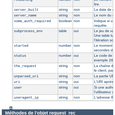
lire.
string
non
La date de c
server_built
string
non
Le nom du se
server_name
boolean
non
Indique si un
some_auth_required
requête.
table
oui
Le jeu de va
subprocess_env
Une table lua
l'itération s
number
non
Le moment où
started
secondes dep
number
oui
Le code de r
status
exemple
200
string
non
La chaîne de 
the_request
le client, pa
string
non
La partie UR
unparsed_uri
string
oui
L'URI après i
uri
string
oui
Si une authen
user
l'utilisateur a
string
non
L'adresse IP
useragent_ip
Méthodes de l'objet request_rec