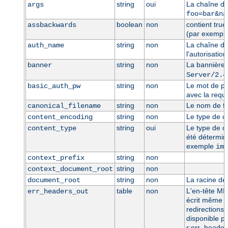
string
oui
La chaîne de
args
foo=bar&na
boolean
non
contient true
assbackwards
(par exempl
string
non
La chaîne d'id
auth_name
l'autorisation
string
non
La bannière 
banner
Server/2.4
string
non
Le mot de pa
basic_auth_pw
avec la requêt
string
non
Le nom de fi
canonical_filename
string
non
Le type de c
content_encoding
string
oui
Le type de co
content_type
été détermin
exemple
ima
string
non
context_prefix
string
non
context_document_root
string
non
La racine de
document_root
table
non
L'en-tête MI
err_headers_out
écrit même e
redirections 
disponible po
r:err_header