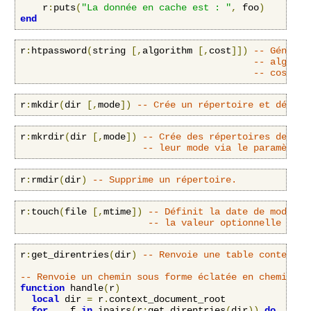
    r
:
puts
(
"La donnée en cache est : "
,
 foo
)
end
r
:
htpassword
(
string 
[,
algorithm 
[,
cost
]])
-- Génère 
-- algorit
-- cost: n
r
:
mkdir
(
dir 
[,
mode
])
-- Crée un répertoire et défini
r
:
mkrdir
(
dir 
[,
mode
])
-- Crée des répertoires de man
-- leur mode via le paramètre 
r
:
rmdir
(
dir
)
-- Supprime un répertoire.
r
:
touch
(
file 
[,
mtime
])
-- Définit la date de modific
-- la valeur optionnelle mtim
r
:
get_direntries
(
dir
)
-- Renvoie une table contenant
-- Renvoie un chemin sous forme éclatée en chemin, f
function
 handle
(
r
)
local
 dir 
=
 r
.
context_document_root

for
 _
,
 f 
in
 ipairs
(
r
:
get_direntries
(
dir
))
do