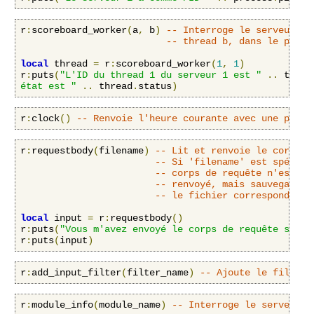
r
:
scoreboard_worker
(
a
,
 b
)
-- Interroge le serveur à 
-- thread 
b
, dans le proce
local
 thread 
=
 r
:
scoreboard_worker
(
1
,
1
)
r
:
puts
(
"L'ID du thread 1 du serveur 1 est "
..
 threa
état est "
..
 thread
.
status
)
r
:
clock
()
-- Renvoie l'heure courante avec une préci
r
:
requestbody
(
filename
)
-- Lit et renvoie le corps d
-- Si 'filename' est spécifi
-- corps de requête n'est pa
-- renvoyé, mais sauvegardé 
-- le fichier correspondant.
local
 input 
=
 r
:
requestbody
()
r
:
puts
(
"Vous m'avez envoyé le corps de requête suiva
r
:
puts
(
input
)
r
:
add_input_filter
(
filter_name
)
-- Ajoute le filtre 
r
:
module_info
(
module_name
)
-- Interroge le serveur à