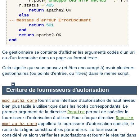
        r
:
puts
(
"Unsupported HTTP method "
..
 r
.
metho
	r
.
status 
=
405
return
 apache2
.
OK

else
-- message d'erreur ErrorDocument
return
501
end
return
 apache2
.
end
Ce gestionnaire se contente d'afficher les arguments codés d'un uri
ou d'un formulaire dans un page au format texte.
Cela signifie que vous pouvez (et êtes encouragé à) avoir plusieurs
gestionnaires (ou points d'entrée, ou filtres) dans le même script.
Ecriture de fournisseurs d'autorisation
fournit une interface d'autorisation de haut niveau
mod_authz_core
bien plus facile à utiliser que dans les hooks correspondants. Le
premier argument de la directive
permet de spécifier le
Require
fournisseur d'autorisation à utiliser. Pour chaque directive
,
Require
appellera le fournisseur d'autorisation spécifié, le
mod_authz_core
reste de la ligne constituant les paramètres. Le fournisseur
considéré va alors vérifier les autorisations et fournir le résultat dans