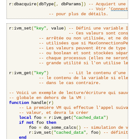
r
:
dbacquire
(
dbType
[,
 dbParams
])
-- Acquiert une conn
-- Voir '
Connectivit
-- pour plus de détails.
r
:
ivm_set
(
"key"
,
 value
)
-- Défini une variable Inter
-- Ces valeurs sont conservé
-- arrêtée ou non utilisée, et ne doiven
-- utilisées que si MaxConnectionsPerChi
-- Les valeurs peuvent être de type numb
-- ou boolean et sont stockées séparémen
-- chaque processus (elles ne seront don
-- grande utilité si l'on utilise le mpm
r
:
ivm_get
(
"key"
)
-- Lit le contenu d'une vari
-- le contenu de la variable si elle exi
-- dans le cas contraire.
-- Voici un exemple de lecture/écriture qui sauvegar
-- globale en dehors de la VM :
function
 handle
(
r
)
-- La première VM qui effectue l'appel suivant n
-- valeur, et devra la créer
local
 foo 
=
 r
:
ivm_get
(
"cached_data"
)
if
not
 foo 
then
        foo 
=
 do_some_calcs
()
-- simulation de valeu
        r
:
ivm_set
(
"cached_data"
,
 foo
)
-- définition 
end