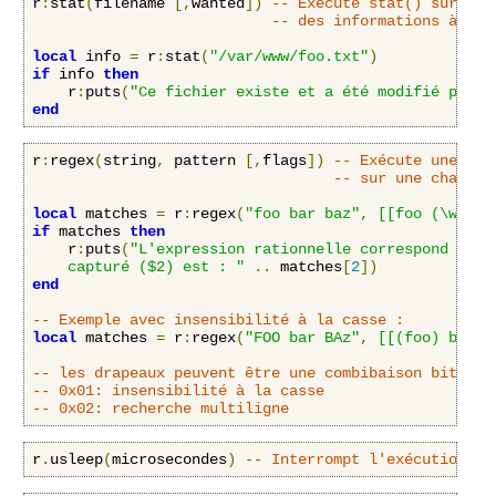
r
:
stat
(
filename 
[,
wanted
])
-- Exécute stat() sur un 
-- des informations à pro
local
 info 
=
 r
:
stat
(
"/var/www/foo.txt"
)
if
 info 
then
    r
:
puts
(
"Ce fichier existe et a été modifié pour 
end
r
:
regex
(
string
,
 pattern 
[,
flags
])
-- Exécute une rec
-- sur une chaîne,
local
 matches 
=
 r
:
regex
(
"foo bar baz"
,
[[foo (\w+) (
if
 matches 
then
    r
:
puts
(
"L'expression rationnelle correspond et le
    capturé ($2) est : "
..
 matches
[
2
])
end
-- Exemple avec insensibilité à la casse :
local
 matches 
=
 r
:
regex
(
"FOO bar BAz"
,
[[(foo) bar]]
-- les drapeaux peuvent être une combibaison bit à b
-- 0x01: insensibilité à la casse
-- 0x02: recherche multiligne
r
.
usleep
(
microsecondes
)
-- Interrompt l'exécution du