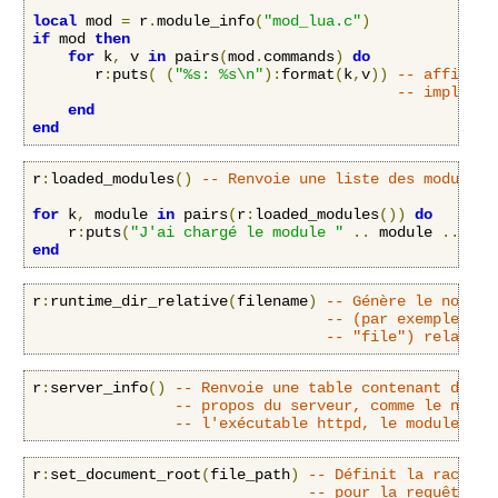
local
 mod 
=
 r
.
module_info
(
"mod_lua.c"
)
if
 mod 
then
for
 k
,
 v 
in
 pairs
(
mod
.
commands
)
do
       r
:
puts
(
(
"%s: %s\n"
):
format
(
k
,
v
))
-- affiche 
-- implémen
end
end
r
:
loaded_modules
()
-- Renvoie une liste des modules 
for
 k
,
 module 
in
 pairs
(
r
:
loaded_modules
())
do
    r
:
puts
(
"J'ai chargé le module "
..
 module 
..
"\n
end
r
:
runtime_dir_relative
(
filename
)
-- Génère le nom d'
-- (par exemple la 
-- "file") relative
r
:
server_info
()
-- Renvoie une table contenant des i
-- propos du serveur, comme le nom d
-- l'exécutable httpd, le module mpm
r
:
set_document_root
(
file_path
)
-- Définit la racine 
-- pour la requête à 