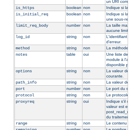
un URI compl
boolean
non
Indique si la
is_https
boolean
non
Indique si la
is_initial_req
une sous-req
number
non
La taille max
limit_req_body
aucune limite
string
non
L'identifiant
log_id
d'erreur.
string
non
La méthode 
method
table
oui
Une liste de
notes
module à l'au
disponible po
string
non
La valeur de 
options
courante.
string
non
La valeur de
path_info
number
non
Le port du se
port
string
non
Le protocole
protocol
string
oui
Indique s'il 
proxyreq
valeur est e
post_read_r
du traitement
string
non
Le contenu d
range
number
non
Le nombre d'
remaining