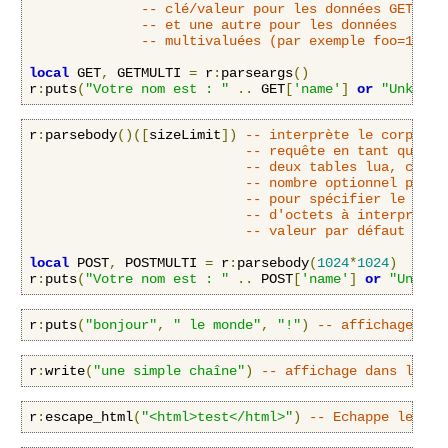
-- clé/valeur pour les données GET sim
-- et une autre pour les données
-- multivaluées (par exemple foo=1&foo
local
 GET
,
 GETMULTI 
=
 r
:
parseargs
()
r
:
puts
(
"Votre nom est : "
..
 GET
[
'name'
]
or
"Unknown
r
:
parsebody
()([
sizeLimit
])
-- interprète le corps de
-- requête en tant que PO
-- deux tables lua, comme
-- nombre optionnel peut 
-- pour spécifier le nomb
-- d'octets à interpréter
-- valeur par défaut est 
local
 POST
,
 POSTMULTI 
=
 r
:
parsebody
(
1024
*
1024
)
r
:
puts
(
"Votre nom est : "
..
 POST
[
'name'
]
or
"Unknow
r
:
puts
(
"bonjour"
,
" le monde"
,
"!"
)
-- affichage dan
r
:
write
(
"une simple chaîne"
)
-- affichage dans le co
r
:
escape_html
(
"<html>test</html>"
)
-- Echappe le cod