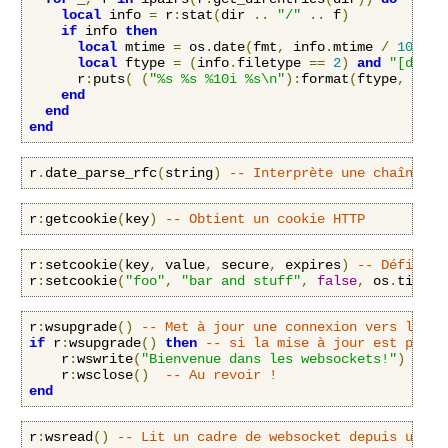
local
 info 
=
 r
:
stat
(
dir 
..
"/"
..
 f
)
if
 info 
then
local
 mtime 
=
 os
.
date
(
fmt
,
 info
.
mtime 
/
100000
local
 ftype 
=
(
info
.
filetype 
==
2
)
and
"[dir] 
      r
:
puts
(
(
"%s %s %10i %s\n"
):
format
(
ftype
,
 mtim
end
end
end
r
.
date_parse_rfc
(
string
)
-- Interprète une chaîne da
r
:
getcookie
(
key
)
-- Obtient un cookie HTTP
r
:
setcookie
(
key
,
 value
,
 secure
,
 expires
)
-- Définit 
r
:
setcookie
(
"foo"
,
"bar and stuff"
,
false
,
 os
.
time
()
r
:
wsupgrade
()
-- Met à jour une connexion vers les W
if
 r
:
wsupgrade
()
then
-- si la mise à jour est possi
    r
:
wswrite
(
"Bienvenue dans les websockets!"
)
-- é
    r
:
wsclose
()
-- Au revoir !
end
r
:
wsread
()
-- Lit un cadre de websocket depuis une c