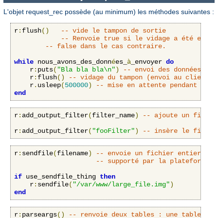
L'objet request_rec possède (au minimum) les méthodes suivantes :
r
:
flush
()
-- vide le tampon de sortie
-- Renvoie true si le vidage a été effec
-- false dans le cas contraire.
while
 nous_avons_des_donn
é
es_
à
_envoyer 
do
    r
:
puts
(
"Bla bla bla\n"
)
-- envoi des données à e
    r
:
flush
()
-- vidage du tampon (envoi au client)
    r
.
usleep
(
500000
)
-- mise en attente pendant 0.5 
end
r
:
add_output_filter
(
filter_name
)
-- ajoute un filtre
r
:
add_output_filter
(
"fooFilter"
)
-- insère le filtre
r
:
sendfile
(
filename
)
-- envoie un fichier entier au 
-- supporté par la plateforme :
if
 use_sendfile_thing 
then
    r
:
sendfile
(
"/var/www/large_file.img"
)
end
r
:
parseargs
()
-- renvoie deux tables : une table sta