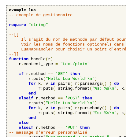
example
.
lua
-- exemple de gestionnaire
require
"string"
--[[

     Il s'agit du nom de méthode par défaut pour les 
     voir les noms de fonctions optionnels dans la di
     LuaMapHandler pour choisir un point d'entrée dif
--]]
function
 handle
(
r
)
    r
.
content_type 
=
"text/plain"
if
 r
.
method 
==
'GET'
then
    	r
:
puts
(
"Hello Lua World!\n"
)
for
 k
,
 v 
in
 pairs
(
 r
:
parseargs
()
)
do
            r
:
puts
(
 string
.
format
(
"%s: %s\n"
,
 k
,
 v
)
end
elseif
 r
.
method 
==
'POST'
then
    	r
:
puts
(
"Hello Lua World!\n"
)
for
 k
,
 v 
in
 pairs
(
 r
:
parsebody
()
)
do
            r
:
puts
(
 string
.
format
(
"%s: %s\n"
,
 k
,
 v
)
end
else
elseif
 r
.
method 
==
'PUT'
then
-- message d'erreur personnalisé