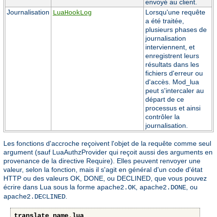
envoyé au client.
Journalisation
Lorsqu'une requête
LuaHookLog
a été traitée,
plusieurs phases de
journalisation
interviennent, et
enregistrent leurs
résultats dans les
fichiers d'erreur ou
d'accès. Mod_lua
peut s'intercaler au
départ de ce
processus et ainsi
contrôler la
journalisation.
Les fonctions d'accroche reçoivent l'objet de la requête comme seul
argument (sauf LuaAuthzProvider qui reçoit aussi des arguments en
provenance de la directive Require). Elles peuvent renvoyer une
valeur, selon la fonction, mais il s'agit en général d'un code d'état
HTTP ou des valeurs OK, DONE, ou DECLINED, que vous pouvez
écrire dans Lua sous la forme
,
, ou
apache2.OK
apache2.DONE
.
apache2.DECLINED
translate_name
.
lua