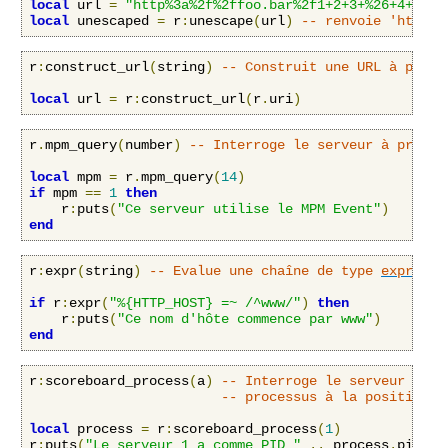
local
 url 
=
"http%3a%2f%2ffoo.bar%2f1+2+3+%26+4+%2b+
local
 unescaped 
=
 r
:
unescape
(
url
)
-- renvoie 'http:/
r
:
construct_url
(
string
)
-- Construit une URL à parti
local
 url 
=
 r
:
construct_url
(
r
.
uri
)
r
.
mpm_query
(
number
)
-- Interroge le serveur à propos
local
 mpm 
=
 r
.
mpm_query
(
14
)
if
 mpm 
==
1
then
    r
:
puts
(
"Ce serveur utilise le MPM Event"
)
end
r
:
expr
(
string
)
-- Evalue une chaîne de type 
expr
.
if
 r
:
expr
(
"%{HTTP_HOST} =~ /^www/"
)
then
    r
:
puts
(
"Ce nom d'hôte commence par www"
)
end
r
:
scoreboard_process
(
a
)
-- Interroge le serveur à pr
-- processus à la position 
a
local
 process 
=
 r
:
scoreboard_process
(
1
)
r
:
puts
(
"Le serveur 1 a comme PID "
..
 process
.
pid
)