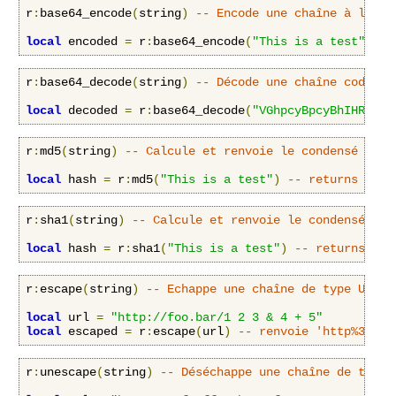
r
:
base64_encode
(
string
)
-- Encode une chaîne à l'aid
local
 encoded 
=
 r
:
base64_encode
(
"This is a test"
)
--
r
:
base64_decode
(
string
)
-- Décode une chaîne codée e
local
 decoded 
=
 r
:
base64_decode
(
"VGhpcyBpcyBhIHRlc3Q
r
:
md5
(
string
)
-- Calcule et renvoie le condensé MD5 
local
 hash 
=
 r
:
md5
(
"This is a test"
)
-- returns ce11
r
:
sha1
(
string
)
-- Calcule et renvoie le condensé SHA
local
 hash 
=
 r
:
sha1
(
"This is a test"
)
-- returns a54
r
:
escape
(
string
)
-- Echappe une chaîne de type URL.
local
 url 
=
"http://foo.bar/1 2 3 & 4 + 5"
local
 escaped 
=
 r
:
escape
(
url
)
-- renvoie 'http%3a%2f
r
:
unescape
(
string
)
-- Déséchappe une chaîne de type 