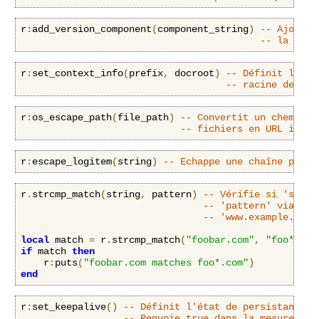
r
:
add_version_component
(
component_string
)
-- Ajoute 
-- la bann
r
:
set_context_info
(
prefix
,
 docroot
)
-- Définit le pr
-- racine des do
r
:
os_escape_path
(
file_path
)
-- Convertit un chemin d
-- fichiers en URL indép
r
:
escape_logitem
(
string
)
-- Echappe une chaîne pour 
r
.
strcmp_match
(
string
,
 pattern
)
-- Vérifie si 'strin
-- 'pattern' via la 
-- 'www.example.com'
local
 match 
=
 r
.
strcmp_match
(
"foobar.com"
,
"foo*.com
if
 match 
then
    r
:
puts
(
"foobar.com matches foo*.com"
)
end
r
:
set_keepalive
()
-- Définit l'état de persistance d
-- Renvoie true dans la mesure du 