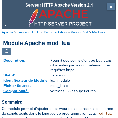
Serveur HTTP Apache Version 2.4
☰
Apache
>
Serveur HTTP
>
Documentation
>
Version 2.4
>
Modules
Module Apache mod_lua
Description:
Fournit des points d'entrée Lua dans
différentes parties du traitement des
requêtes httpd
Statut:
Extension
Identificateur de Module:
lua_module
Fichier Source:
mod_lua.c
Compatibilité:
versions 2.3 et supérieures
Sommaire
Ce module permet d'ajouter au serveur des extensions sous forme
de scripts écrits dans le langage de programmation Lua.
mod_lua