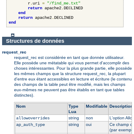
        r
.
uri 
=
"/find_me.txt"
return
 apache2
.
DECLINED

end
return
 apache2
.
end
Structures de données
request_rec
request_rec est considérée en tant que donnée utilisateur.
Elle possède une métatable qui vous permet d'accomplir des
choses intéressantes. Pour la plus grande partie, elle possède
les mêmes champs que la structure request_rec, la plupart
d'entre eux étant accessibles en lecture et écriture (le contenu
des champs de la table peut être modifié, mais les champs
eux-mêmes ne peuvent pas être établis en tant que tables
distinctes).
Nom
Type
Modifiable
Description
Lua
string
non
L'option Allo
allowoverrides
string
oui
Ce champ cont
ap_auth_type
(par exempl