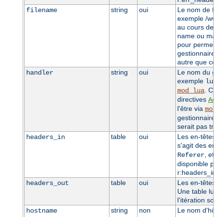
string
oui
Le nom de fi
filename
exemple /www
au cours des
name ou map-
pour permett
gestionnaires
autre que ce
string
oui
Le nom du
g
handler
exemple
lua
. Ce
mod_lua
directives
Ad
l'être via
mod
gestionnaire 
serait pas tr
table
oui
Les en-têtes
headers_in
s'agit des e
, et
Referer
disponible po
r:headers_in
table
oui
Les en-têtes
headers_out
Une table lua
l'itération s
string
non
Le nom d'hôte
hostname