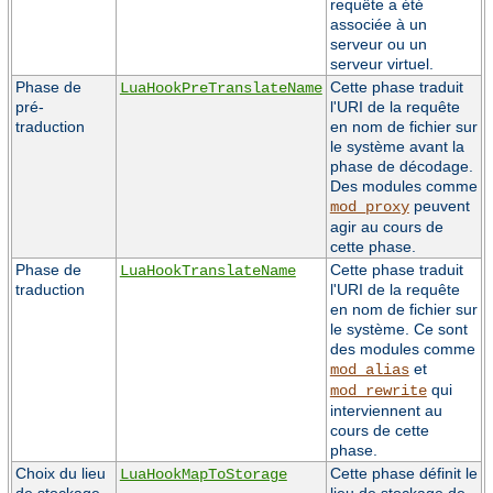
requête a été
associée à un
serveur ou un
serveur virtuel.
Phase de
Cette phase traduit
LuaHookPreTranslateName
pré-
l'URI de la requête
traduction
en nom de fichier sur
le système avant la
phase de décodage.
Des modules comme
peuvent
mod_proxy
agir au cours de
cette phase.
Phase de
Cette phase traduit
LuaHookTranslateName
traduction
l'URI de la requête
en nom de fichier sur
le système. Ce sont
des modules comme
et
mod_alias
qui
mod_rewrite
interviennent au
cours de cette
phase.
Choix du lieu
Cette phase définit le
LuaHookMapToStorage
de stockage
lieu de stockage de