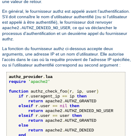
une valeur de retour.
En général, le fournisseur authz est appelé avant l'authentification.
S'il doit connaître le nom d'utilisateur authentifié (ou si l'utilisateur
est appelé à être authentifié), le fournisseur doit renvoyer
, ce qui va déclancher le
apache2.AUTHZ_DENIED_NO_USER
processus d'authentification et un deuxième appel du fournisseur
authz.
La fonction du fournisseur authz ci-dessous accepte deux
arguments, une adresse IP et un nom d'utilisateur. Elle autorise
l'accès dans le cas où la requête provient de l'adresse IP spécifiée,
ou si l'utilisateur authentifié correspond au second argument :
authz_provider
.
lua
require
'apache2'
function
 authz_check_foo
(
r
,
 ip
,
 user
)
if
 r
.
useragent_ip 
==
 ip 
then
return
 apache2
.
AUTHZ_GRANTED

elseif
 r
.
user 
==
nil
then
return
 apache2
.
AUTHZ_DENIED_NO_USER

elseif
 r
.
user 
==
 user 
then
return
 apache2
.
AUTHZ_GRANTED

else
return
 apache2
.
AUTHZ_DENIED

end