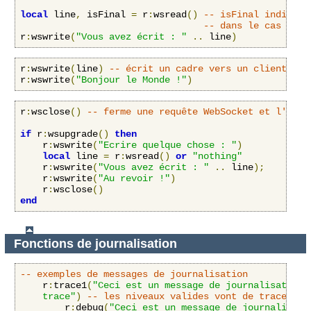
local
 line
,
 isFinal 
=
 r
:
wsread
()
-- isFinal indique 
-- dans le cas cont
r
:
wswrite
(
"Vous avez écrit : "
..
 line
)
r
:
wswrite
(
line
)
-- écrit un cadre vers un client Web
r
:
wswrite
(
"Bonjour le Monde !"
)
r
:
wsclose
()
-- ferme une requête WebSocket et l'achè
if
 r
:
wsupgrade
()
then
    r
:
wswrite
(
"Ecrire quelque chose : "
)
local
 line 
=
 r
:
wsread
()
or
"nothing"
    r
:
wswrite
(
"Vous avez écrit : "
..
 line
);
    r
:
wswrite
(
"Au revoir !"
)
    r
:
wsclose
()
end
Fonctions de journalisation
-- exemples de messages de journalisation
	r
:
trace1
(
"Ceci est un message de journalisation d
	trace"
)
-- les niveaux valides vont de trace1 à 
        r
:
debug
(
"Ceci est un message de journalisati