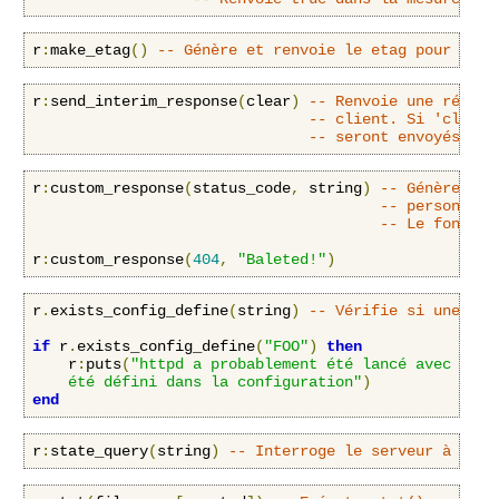
r
:
make_etag
()
-- Génère et renvoie le etag pour la r
r
:
send_interim_response
(
clear
)
-- Renvoie une répons
-- client. Si 'clear'
-- seront envoyés et 
r
:
custom_response
(
status_code
,
 string
)
-- Génère et 
-- personnali
-- Le fonctio
r
:
custom_response
(
404
,
"Baleted!"
)
r
.
exists_config_define
(
string
)
-- Vérifie si une déf
if
 r
.
exists_config_define
(
"FOO"
)
then
    r
:
puts
(
"httpd a probablement été lancé avec l'opt
    été défini dans la configuration"
)
end
r
:
state_query
(
string
)
-- Interroge le serveur à prop