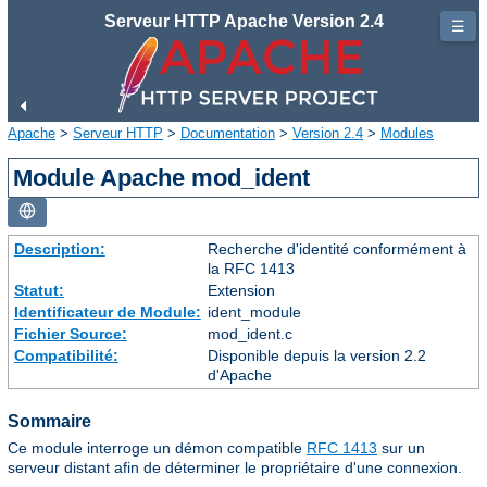
Serveur HTTP Apache Version 2.4
☰
Apache
>
Serveur HTTP
>
Documentation
>
Version 2.4
>
Modules
Module Apache mod_ident
Description:
Recherche d'identité conformément à
la RFC 1413
Statut:
Extension
Identificateur de Module:
ident_module
Fichier Source:
mod_ident.c
Compatibilité:
Disponible depuis la version 2.2
d'Apache
Sommaire
Ce module interroge un démon compatible
RFC 1413
sur un
serveur distant afin de déterminer le propriétaire d'une connexion.