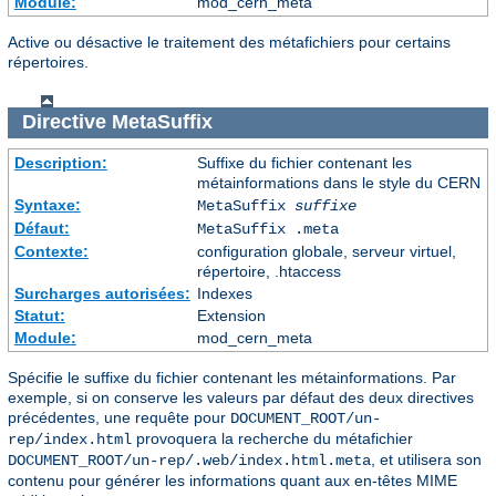
Module:
mod_cern_meta
Active ou désactive le traitement des métafichiers pour certains
répertoires.
Directive
MetaSuffix
Description:
Suffixe du fichier contenant les
métainformations dans le style du CERN
Syntaxe:
MetaSuffix
suffixe
Défaut:
MetaSuffix .meta
Contexte:
configuration globale, serveur virtuel,
répertoire, .htaccess
Surcharges autorisées:
Indexes
Statut:
Extension
Module:
mod_cern_meta
Spécifie le suffixe du fichier contenant les métainformations. Par
exemple, si on conserve les valeurs par défaut des deux directives
précédentes, une requête pour
DOCUMENT_ROOT/un-
provoquera la recherche du métafichier
rep/index.html
, et utilisera son
DOCUMENT_ROOT/un-rep/.web/index.html.meta
contenu pour générer les informations quant aux en-têtes MIME