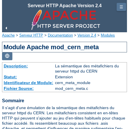
Serveur HTTP Apache Version 2.4
☰
Apache
>
Serveur HTTP
>
Documentation
>
Version 2.4
>
Modules
Module Apache mod_cern_meta
Description:
La sémantique des métafichiers du
serveur httpd du CERN
Statut:
Extension
Identificateur de Module:
cern_meta_module
Fichier Source:
mod_cern_meta.c
Sommaire
Il s'agit d'une émulation de la sémantique des métafichiers du
serveur httpd du CERN. Les métafichiers consistent en en-têtes
HTTP qui peuvent s'ajouter au jeu d'en-têtes habituels pour chaque
fichier accédé. Ils ressemblent beaucoup aux fichiers .asis
d'Apache, et permettent d'influencer de manière rudimentaire l'en-