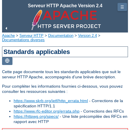
Serveur HTTP Apache Version 2.4
☰
Apache
>
Serveur HTTP
>
Documentation
>
Version 2.4
>
Documentations diverses
Standards applicables
Cette page documente tous les standards applicables que suit le
serveur HTTP Apache, accompagnés d'une brève description.
Pour compléter les informations fournies ci-dessous, vous pouvez
consulter les ressources suivantes :
https://www.skrb.org/ietf/http_errata.html
- Corrections de la
spécification HTTP/1.1
https://www.rfc-editor.org/errata.php
- Corrections des RFCs
https://httpwg.org/specs/
- Une liste précompilée des RFCs en
rapport avec HTTP